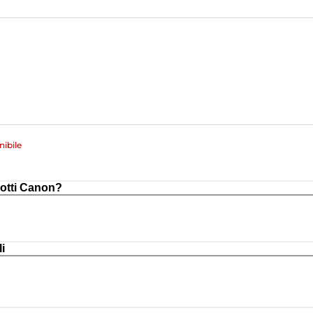
ibile
otti Canon?
i