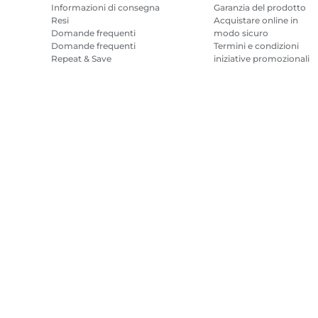
Informazioni di consegna
Garanzia del prodotto
Resi
Acquistare online in
Domande frequenti
modo sicuro
Domande frequenti
Termini e condizioni
Repeat & Save
iniziative promozionali
Termini e condizioni
Abbonamento inchiostr
per stampanti
Mappa del sito
Condizioni di vendita
Politica Sulla Riservatezza
Infor