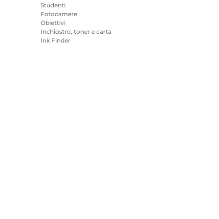
Studenti
Fotocamere
Obiettivi
Inchiostro, toner e carta
Ink Finder
Stampanti
o
Videocamere
Accessori e
merchandising
I prodotti più venduti
mazioni sui cookie
Impostazioni dei cookie