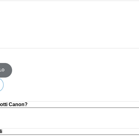
LO
otti Canon?
i