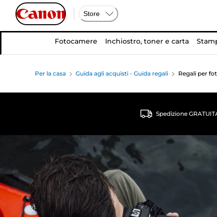
Store
Fotocamere
Inchiostro, toner e carta
Stamp
Per la casa
Guida agli acquisti - Guida regali
Regali per fot
Spedizione GRATUITA p