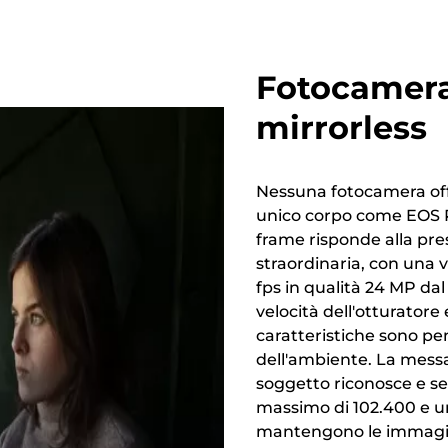
Fotocamer
mirrorless
Nessuna fotocamera offr
unico corpo come EOS R
frame risponde alla pre
straordinaria, con una v
fps in qualità 24 MP da
velocità dell'otturatore e
caratteristiche sono pen
dell'ambiente. La mess
soggetto riconosce e se
massimo di 102.400 e un
mantengono le immagini 