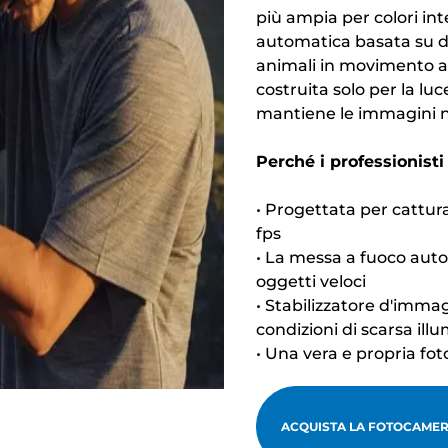
più ampia per colori int
automatica basata su de
animali in movimento all
costruita solo per la lu
mantiene le immagini ni
Perché i professionist
• Progettata per cattura
fps
• La messa a fuoco auto
oggetti veloci
• Stabilizzatore d'immagi
condizioni di scarsa ill
• Una vera e propria fot
ACQUISTA LA FOTOCAMERA