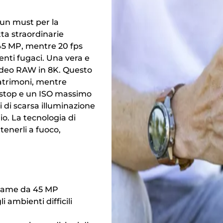
o un must per la
tta straordinarie
 45 MP, mentre 20 fps
enti fugaci. Una vera e
video RAW in 8K. Questo
matrimoni, mentre
8 stop e un ISO massimo
i di scarsa illuminazione
o. La tecnologia di
tenerli a fuoco,
 frame da 45 MP
i ambienti difficili