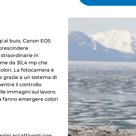
gi al buio, Canon EOS
 prescindere
 straordinarie in
 frame da 30,4 mp che
colori. La fotocamera è
e grazie a un sistema di
ntre il controllo
lle immagini sul lavoro.
a fanno emergere colori
gini accattivanti con