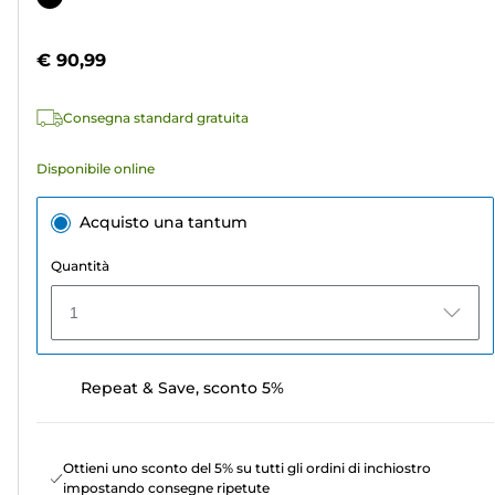
5
a
stelle.
colori
€ 90,99
9
recensioni
Consegna standard gratuita
Disponibile online
Acquisto una tantum
Quantità
1
Repeat & Save, sconto 5%
Ottieni uno sconto del 5% su tutti gli ordini di inchiostro
impostando consegne ripetute