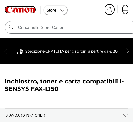
Store
Spedizione GRATUITA per gli ordini a partire da € 30
Inchiostro, toner e carta compatibili
i-
SENSYS FAX-L150
STANDARD INK/TONER