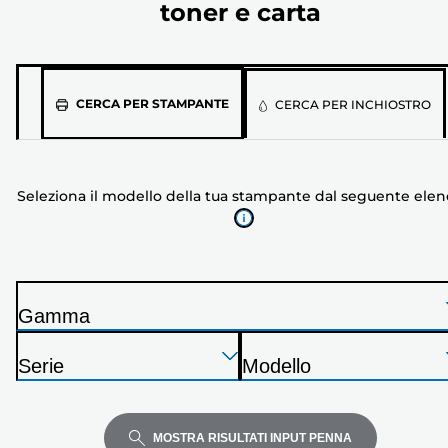
toner e carta
Seleziona
CERCA PER STAMPANTE
CERCA PER INCHIOSTRO
il
modello
della
Seleziona il modello della tua stampante dal seguente ele
tua
stampante
dal
seguente
elenco
Gamma
S
Premi
Premi
Premi
t
Serie
Modello
Invio
Invio
Invio
a
S
S
per
per
per
m
t
t
espandere
espandere
espandere
p
a
a
MOSTRA RISULTATI INPUT PENNA