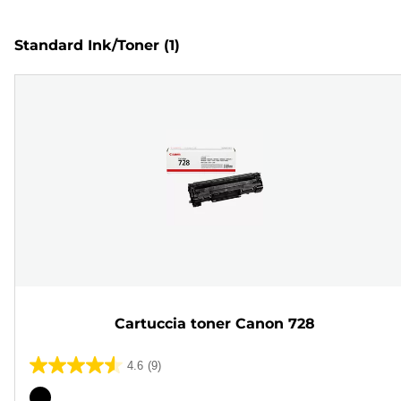
Standard Ink/Toner
(1)
Cartuccia toner Canon 728
4.6
(9)
4.6
su
Cartuccia