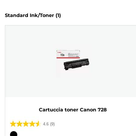
Standard Ink/Toner
(1)
Cartuccia toner Canon 728
4.6
(9)
4.6
su
Cartuccia