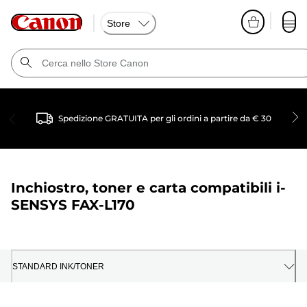
Store
Spedizione GRATUITA per gli ordini a partire da € 30
Inchiostro, toner e carta compatibili
i-
SENSYS FAX-L170
STANDARD INK/TONER