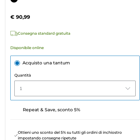
5
a
stelle.
colori
€ 90,99
9
recensioni
Consegna standard gratuita
Disponibile online
Acquisto una tantum
Quantità
1
Repeat & Save, sconto 5%
Ottieni uno sconto del 5% su tutti gli ordini di inchiostro
impostando consegne ripetute