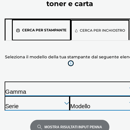
toner e carta
Seleziona
CERCA PER STAMPANTE
CERCA PER INCHIOSTRO
il
modello
della
Seleziona il modello della tua stampante dal seguente ele
tua
stampante
dal
seguente
elenco
Gamma
S
Premi
Premi
Premi
t
Serie
Modello
Invio
Invio
Invio
a
S
S
per
per
per
m
t
t
espandere
espandere
espandere
p
a
a
MOSTRA RISULTATI INPUT PENNA