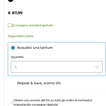
5
a
stelle.
colori
€ 87,99
2
recensioni
Consegna standard gratuita
Disponibile online
Acquisto una tantum
Quantità
1
Repeat & Save, sconto 5%
Ottieni uno sconto del 5% su tutti gli ordini di inchiostro
impostando consegne ripetute