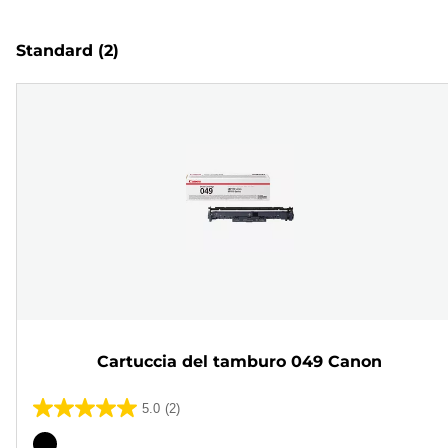
Standard
(2)
Cartuccia del tamburo 049 Canon
5.0
(2)
5.0
su
Cartuccia