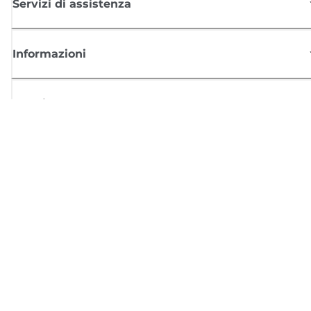
Servizi di assistenza
Informazioni
Acquisto
Registrati per ricevere le news di Canon
Ricevi aggiornamenti regolari via mail su nuovi prodotti, consigli utili e
offerte
REGISTRATI ORA
Condizioni di vendita
Politica Sulla Riservatezza