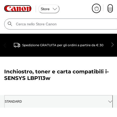
Store
Spedizione GRATUITA per gli ordini a partire da € 30
Inchiostro, toner e carta compatibili
i-
SENSYS LBP113w
STANDARD