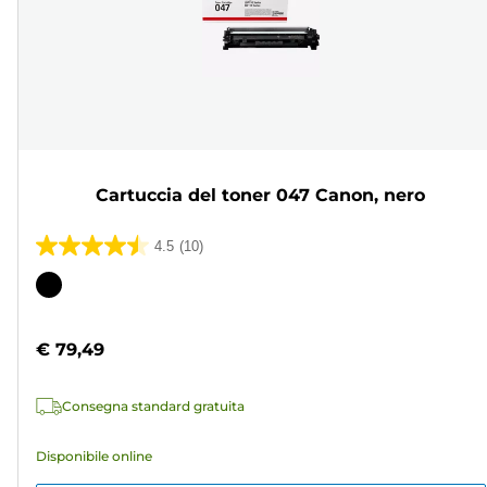
Cartuccia del toner 047 Canon, nero
4.5
(10)
4.5
su
Cartuccia
5
a
stelle.
colori
€ 79,49
10
recensioni
Consegna standard gratuita
Disponibile online