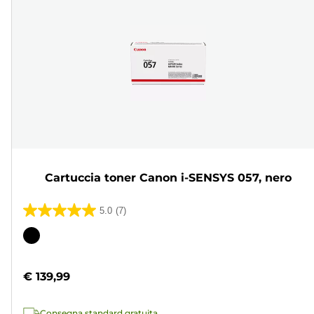
Cartuccia toner Canon i-SENSYS 057, nero
5.0
(7)
5.0
su
Cartuccia
5
a
stelle.
colori
€ 139,99
7
recensioni
Consegna standard gratuita