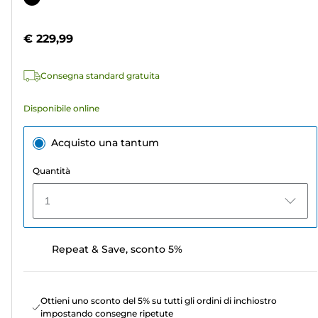
5
a
stelle.
colori
€ 229,99
6
recensioni
Consegna standard gratuita
Disponibile online
Acquisto una tantum
Quantità
1
Repeat & Save, sconto 5%
Ottieni uno sconto del 5% su tutti gli ordini di inchiostro
impostando consegne ripetute