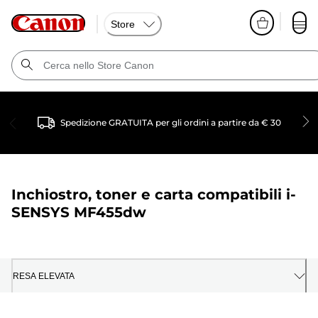
Store
Spedizione GRATUITA per gli ordini a partire da € 30
Inchiostro, toner e carta compatibili
i-
SENSYS MF455dw
RESA ELEVATA