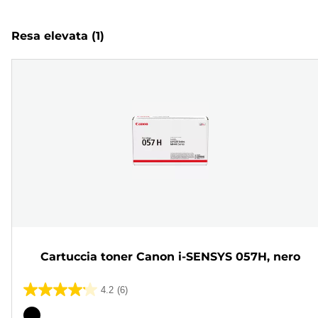
Resa elevata
(1)
Cartuccia toner Canon i-SENSYS 057H, nero
4.2
(6)
4.2
su
Cartuccia