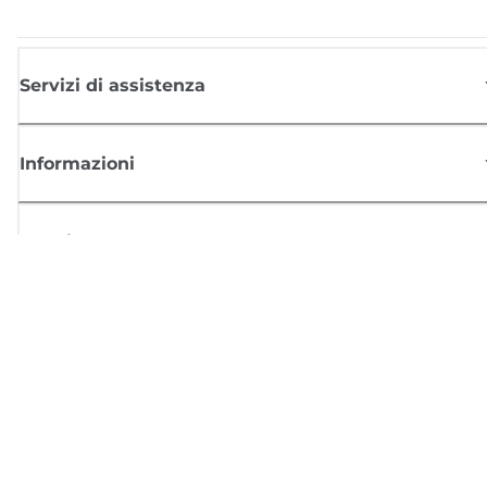
Servizi di assistenza
Informazioni
Acquisto
Registrati per ricevere le news di Canon
Ricevi aggiornamenti regolari via mail su nuovi prodotti, consigli utili e
offerte
REGISTRATI ORA