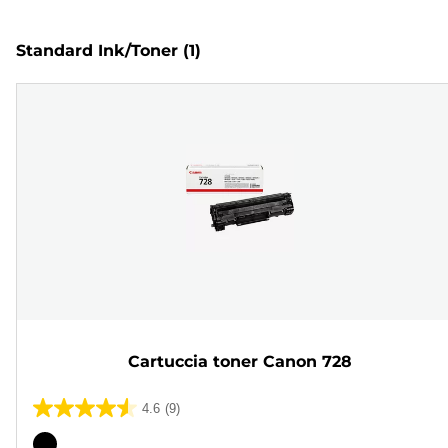
Standard Ink/Toner
(1)
Cartuccia toner Canon 728
4.6
(9)
4.6
su
Cartuccia