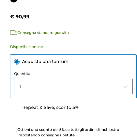
5
a
stelle.
colori
€ 90,99
9
recensioni
Consegna standard gratuita
Disponibile online
Acquisto una tantum
Quantità
1
Repeat & Save, sconto 5%
Ottieni uno sconto del 5% su tutti gli ordini di inchiostro
impostando consegne ripetute