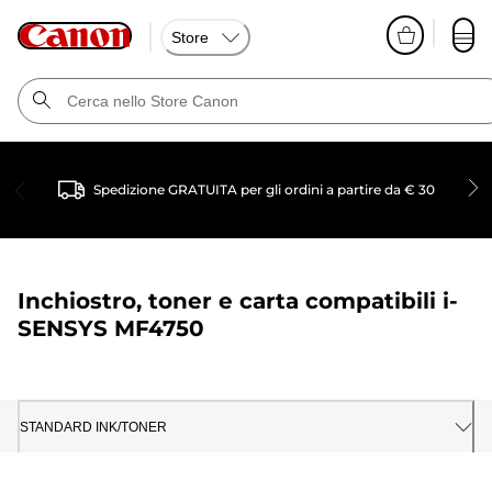
Store
Spedizione GRATUITA per gli ordini a partire da € 30
Inchiostro, toner e carta compatibili
i-
SENSYS MF4750
STANDARD INK/TONER