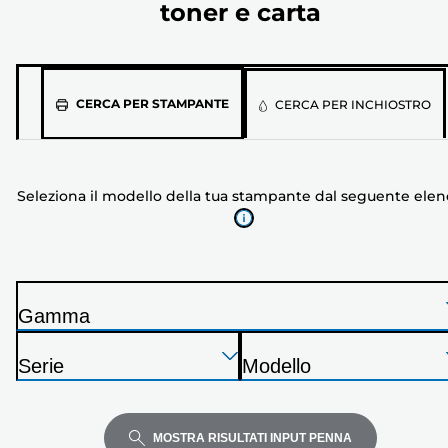
toner e carta
Seleziona
CERCA PER STAMPANTE
CERCA PER INCHIOSTRO
il
modello
della
Seleziona il modello della tua stampante dal seguente ele
tua
stampante
dal
seguente
elenco
Gamma
S
Premi
Premi
Premi
t
Serie
Modello
Invio
Invio
Invio
a
S
S
per
per
per
m
t
t
espandere
espandere
espandere
p
a
a
MOSTRA RISULTATI INPUT PENNA