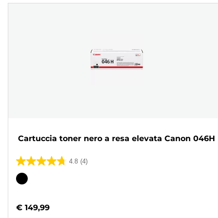
Cartuccia toner nero a resa elevata Canon 046H
4.8
(4)
4.8
su
Cartuccia
5
a
stelle.
colori
€ 149,99
4