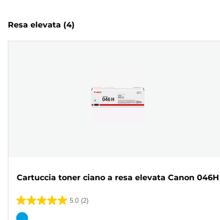
Resa elevata
(4)
Cartuccia toner ciano a resa elevata Canon 046H
5.0
(2)
5.0
su
Cartuccia