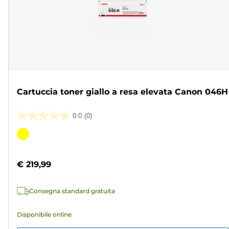
Cartuccia toner giallo a resa elevata Canon 046H
0.0
(0)
0.0
su
Cartuccia
5
a
stelle.
colori
€ 219,99
Consegna standard gratuita
Disponibile online