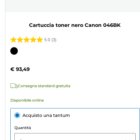
Cartuccia toner nero Canon 046BK
5.0
(3)
5.0
su
Cartuccia
5
a
stelle.
colori
€ 93,49
3
recensioni
Consegna standard gratuita
Disponibile online
Acquisto una tantum
Quantità