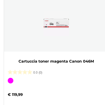
Cartuccia toner magenta Canon 046M
0.0
(0)
0.0
su
Cartuccia
5
a
stelle.
colori
€ 119,99