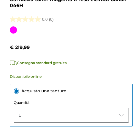
046H
0.0
(0)
0.0
su
Cartuccia
5
a
stelle.
colori
€ 219,99
Consegna standard gratuita
Disponibile online
Acquisto una tantum
Quantità
1