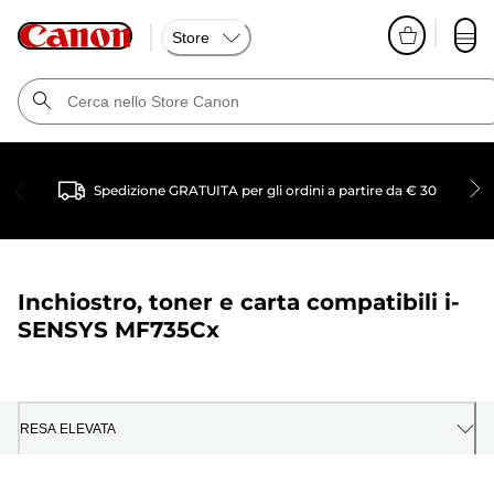
Store
Spedizione GRATUITA per gli ordini a partire da € 30
Inchiostro, toner e carta compatibili
i-
SENSYS MF735Cx
RESA ELEVATA