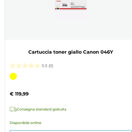
Cartuccia toner giallo Canon 046Y
0.0
(0)
0.0
su
Cartuccia
5
a
stelle.
colori
€ 119,99
Consegna standard gratuita
Disponibile online