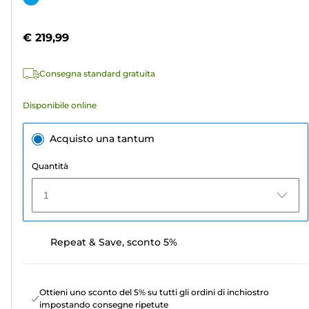
5
a
stelle.
colori
€ 219,99
2
recensioni
Consegna standard gratuita
Disponibile online
Acquisto una tantum
Quantità
1
Repeat & Save, sconto 5%
Ottieni uno sconto del 5% su tutti gli ordini di inchiostro
impostando consegne ripetute