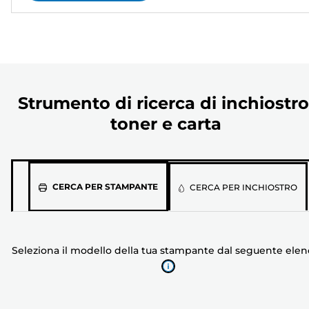
Strumento di ricerca di inchiostro
toner e carta
Seleziona
CERCA PER STAMPANTE
CERCA PER INCHIOSTRO
il
modello
della
Seleziona il modello della tua stampante dal seguente ele
tua
stampante
dal
seguente