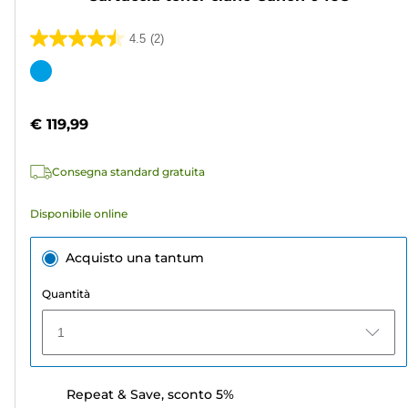
4.5
(2)
4.5
su
Cartuccia
5
a
stelle.
colori
€ 119,99
2
recensioni
Consegna standard gratuita
Disponibile online
Acquisto una tantum
Quantità
1
Repeat & Save, sconto 5%