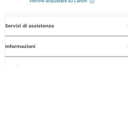
Perché acquistare su Canon
Servizi di assistenza
Informazioni
Acquisto
Registrati per ricevere le news di Canon
Ricevi aggiornamenti regolari via mail su nuovi prodotti, consigli utili e
offerte
REGISTRATI ORA