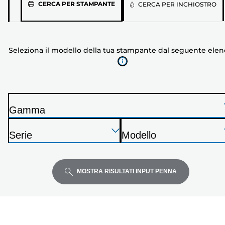
Seleziona
CERCA PER STAMPANTE
CERCA PER INCHIOSTRO
il
modello
della
Seleziona il modello della tua stampante dal seguente ele
tua
stampante
dal
seguente
elenco
Gamma
S
Premi
Premi
Premi
t
Serie
Modello
Invio
Invio
Invio
a
S
S
per
per
per
m
t
t
espandere
espandere
espandere
p
a
a
MOSTRA RISULTATI INPUT PENNA
a
m
m
n
p
p
t
a
a
e
n
n