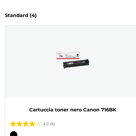
Standard
(4)
Cartuccia toner nero Canon 716BK
4.0
(4)
4.0
su
Cartuccia