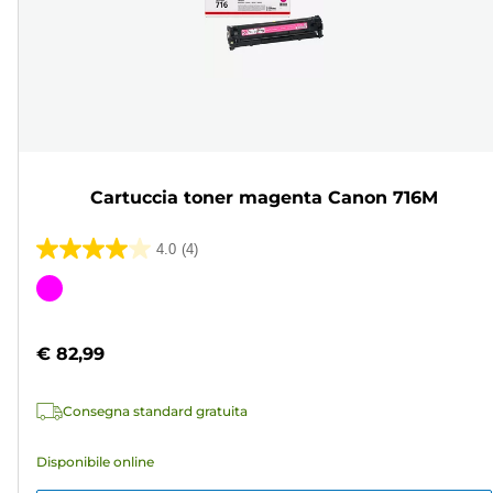
Cartuccia toner magenta Canon 716M
4.0
(4)
4.0
su
Cartuccia
5
a
stelle.
colori
€ 82,99
4
recensioni
Consegna standard gratuita
Disponibile online