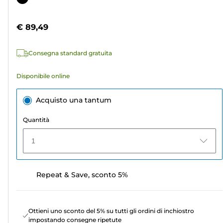
5
a
stelle.
colori
€ 89,49
4
recensioni
Consegna standard gratuita
Disponibile online
Acquisto una tantum
Quantità
1
Repeat & Save, sconto 5%
Ottieni uno sconto del 5% su tutti gli ordini di inchiostro
impostando consegne ripetute