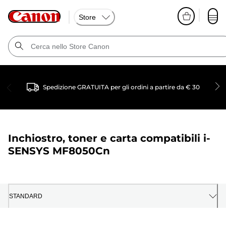
Store
Spedizione GRATUITA per gli ordini a partire da € 30
Inchiostro, toner e carta compatibili
i-
SENSYS MF8050Cn
STANDARD