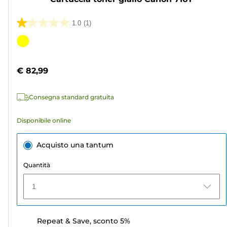
1.0
(1)
1.0
su
Cartuccia
5
a
stelle.
colori
€ 82,99
1
recensione
Consegna standard gratuita
Disponibile online
Acquisto una tantum
Quantità
1
Repeat & Save, sconto 5%