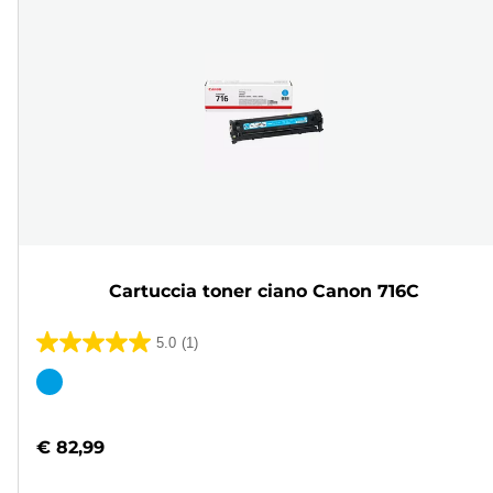
Cartuccia toner ciano Canon 716C
5.0
(1)
5.0
su
Cartuccia
5
a
stelle.
colori
€ 82,99
1
recensione