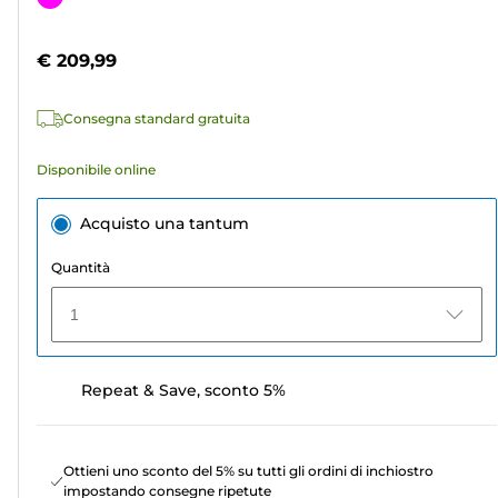
5
a
stelle.
colori
€ 209,99
Consegna standard gratuita
Disponibile online
Acquisto una tantum
Quantità
1
Repeat & Save, sconto 5%
Ottieni uno sconto del 5% su tutti gli ordini di inchiostro
impostando consegne ripetute