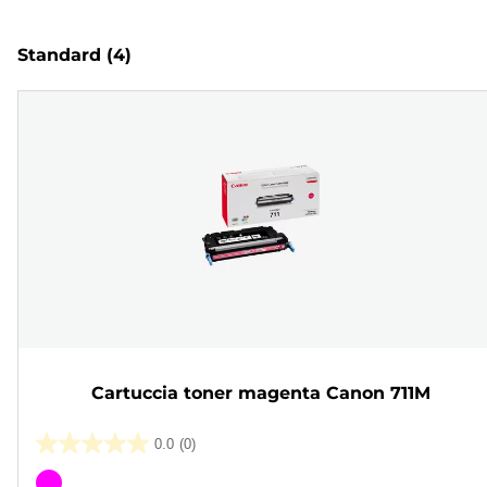
Standard
(4)
Cartuccia toner magenta Canon 711M
0.0
(0)
0.0
su
Cartuccia