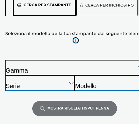
Seleziona
CERCA PER STAMPANTE
CERCA PER INCHIOSTRO
il
modello
della
Seleziona il modello della tua stampante dal seguente ele
tua
stampante
dal
seguente
elenco
Gamma
S
Premi
Premi
Premi
t
Serie
Modello
Invio
Invio
Invio
a
S
S
per
per
per
m
t
t
espandere
espandere
espandere
p
a
a
MOSTRA RISULTATI INPUT PENNA
a
m
m
n
p
p
t
a
a
e
n
n