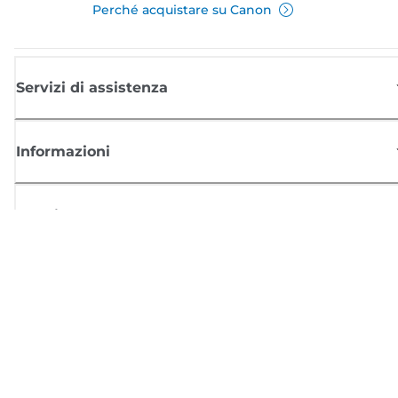
Perché acquistare su Canon
Servizi di assistenza
Informazioni
Acquisto
Registrati per ricevere le news di Canon
Ricevi aggiornamenti regolari via mail su nuovi prodotti, consigli utili e
offerte
REGISTRATI ORA