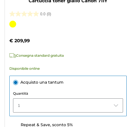
Cartuccia toner giallo Canon 711Y
0.0
(0)
0.0
su
Cartuccia
5
a
stelle.
colori
€ 209,99
Consegna standard gratuita
Disponibile online
Acquisto una tantum
Quantità
1
Repeat & Save, sconto 5%