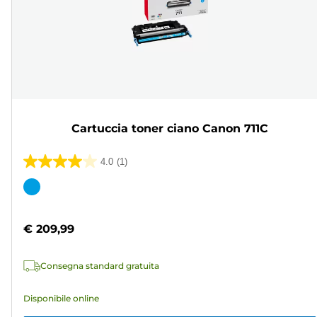
Cartuccia toner ciano Canon 711C
4.0
(1)
4.0
su
Cartuccia
5
a
stelle.
colori
€ 209,99
1
recensione
Consegna standard gratuita
Disponibile online