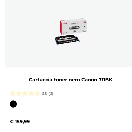
Cartuccia toner nero Canon 711BK
0.0
(0)
0.0
su
Cartuccia
5
a
stelle.
colori
€ 159,99