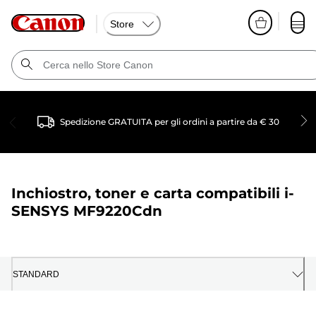
Store
Spedizione GRATUITA per gli ordini a partire da € 30
Inchiostro, toner e carta compatibili
i-
SENSYS MF9220Cdn
STANDARD