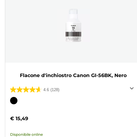
Flacone d'inchiostro Canon GI-56BK, Nero
4.6
(128)
4.6
su
Cartuccia
5
a
stelle.
colori
€ 15,49
128
recensioni
Disponibile online