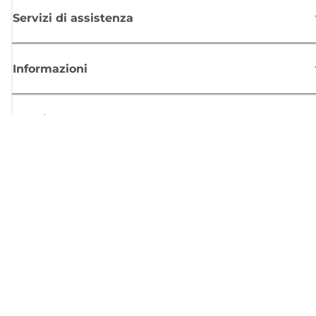
Servizi di assistenza
Informazioni
Acquisto
Registrati per ricevere le news di Canon
Ricevi aggiornamenti regolari via mail su nuovi prodotti, consigli utili e
offerte
REGISTRATI ORA