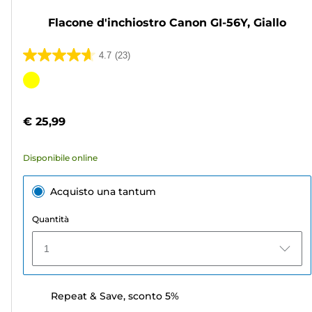
Flacone d'inchiostro Canon GI-56Y, Giallo
4.7
(23)
4.7
su
Cartuccia
5
a
stelle.
colori
€ 25,99
23
recensioni
Disponibile online
Acquisto una tantum
Quantità
1
Repeat & Save, sconto 5%