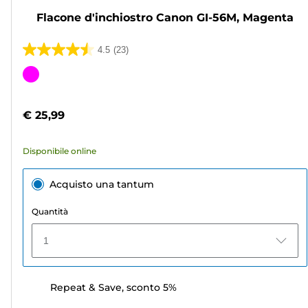
Flacone d'inchiostro Canon GI-56M, Magenta
4.5
(23)
4.5
su
Cartuccia
5
a
stelle.
colori
€ 25,99
23
recensioni
Disponibile online
Acquisto una tantum
Quantità
1
Repeat & Save, sconto 5%