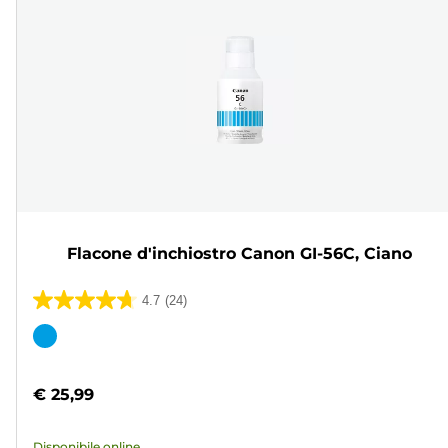
Flacone d'inchiostro Canon GI-56C, Ciano
4.7
(24)
4.7
su
Cartuccia
5
a
stelle.
colori
€ 25,99
24
recensioni
Disponibile online