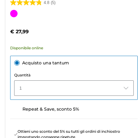
4.8
(5)
4.8
su
Cartuccia
5
a
stelle.
colori
€ 27,99
5
recensioni
Disponibile online
Acquisto una tantum
Quantità
1
Repeat & Save, sconto 5%
Ottieni uno sconto del 5% su tutti gli ordini di inchiostro
impostando consegne ripetute