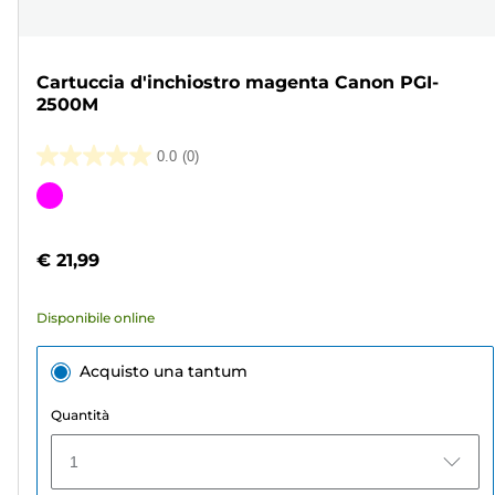
Cartuccia d'inchiostro magenta Canon PGI-
2500M
0.0
(0)
0.0
su
Cartuccia
5
a
stelle.
colori
€ 21,99
Disponibile online
Acquisto una tantum
Quantità
1