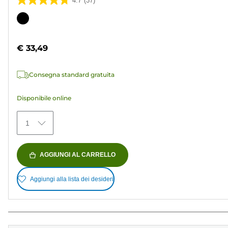
4.7
(37)
4.7
su
Cartuccia
5
a
stelle.
colori
€ 33,49
37
recensioni
Consegna standard gratuita
Disponibile online
1
AGGIUNGI AL CARRELLO
Aggiungi alla lista dei desideri