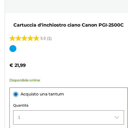
Cartuccia d'inchiostro ciano Canon PGI-2500C
5.0
(1)
5.0
su
Cartuccia
5
a
stelle.
colori
€ 21,99
1
recensione
Disponibile online
Acquisto una tantum
Quantità
1