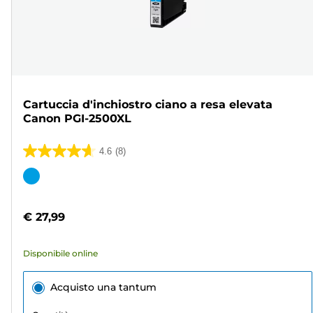
Cartuccia d'inchiostro ciano a resa elevata
Canon PGI-2500XL
4.6
(8)
4.6
su
Cartuccia
5
a
stelle.
colori
€ 27,99
8
recensioni
Disponibile online
Acquisto una tantum