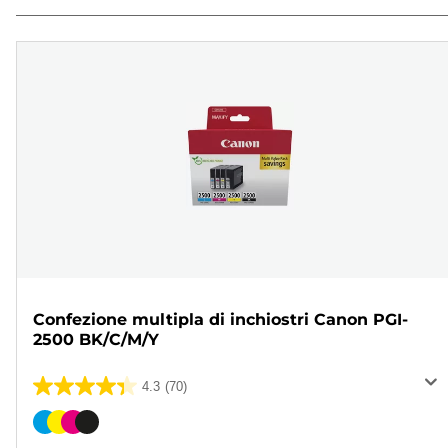
Confezione multipla di inchiostri Canon PGI-
2500 BK/C/M/Y
4.3
(70)
4.3
su
Cartuccia
5
a