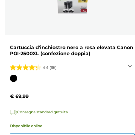
Cartuccia d'inchiostro nero a resa elevata Canon
PGI-2500XL (confezione doppia)
4.4
(96)
4.4
su
Cartuccia
5
a
stelle.
colori
€ 69,99
96
recensioni
Consegna standard gratuita
Disponibile online