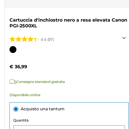
Cartuccia d'inchiostro nero a resa elevata Canon
PGI-2500XL
4.4
(97)
4.4
su
Cartuccia
5
a
stelle.
colori
€ 36,99
97
recensioni
Consegna standard gratuita
Disponibile online
Acquisto una tantum
Quantità