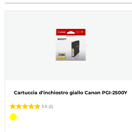
Cartuccia d'inchiostro giallo Canon PGI-2500Y
5.0
(1)
5.0
su
Cartuccia
5
a
stelle.
colori