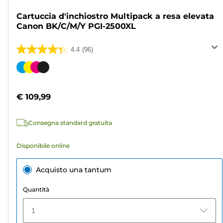
Cartuccia d'inchiostro Multipack a resa elevata
Canon BK/C/M/Y PGI-2500XL
4.4
(96)
4.4
su
Cartuccia
5
a
stelle.
colori
€ 109,99
96
recensioni
Consegna standard gratuita
Disponibile online
Acquisto una tantum
Quantità
1