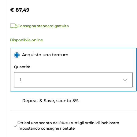
stelle.
colori
€ 87,49
70
recensioni
Consegna standard gratuita
Disponibile online
Acquisto una tantum
Quantità
1
Repeat & Save, sconto 5%
Ottieni uno sconto del 5% su tutti gli ordini di inchiostro
impostando consegne ripetute