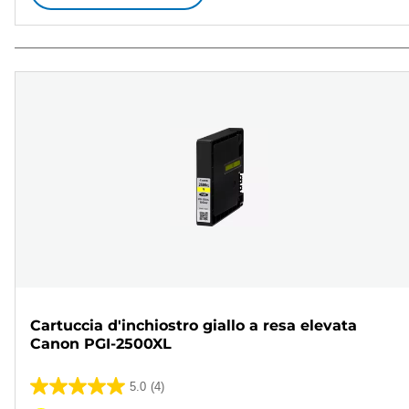
Cartuccia d'inchiostro giallo a resa elevata
Canon PGI-2500XL
5.0
(4)
5.0