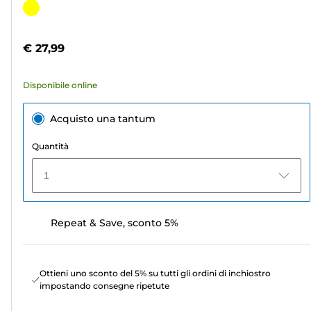
su
Cartuccia
5
a
stelle.
colori
€ 27,99
4
recensioni
Disponibile online
Acquisto una tantum
Quantità
1
Repeat & Save, sconto 5%
Ottieni uno sconto del 5% su tutti gli ordini di inchiostro
impostando consegne ripetute