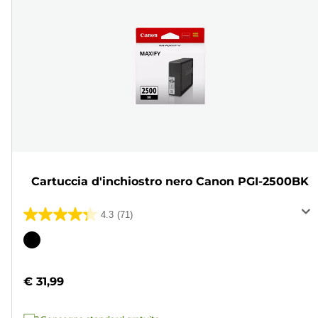
Cartuccia d'inchiostro nero Canon PGI-2500BK
4.3
(71)
4.3
su
Cartuccia
5
a
stelle.
colori
€ 31,99
71
recensioni