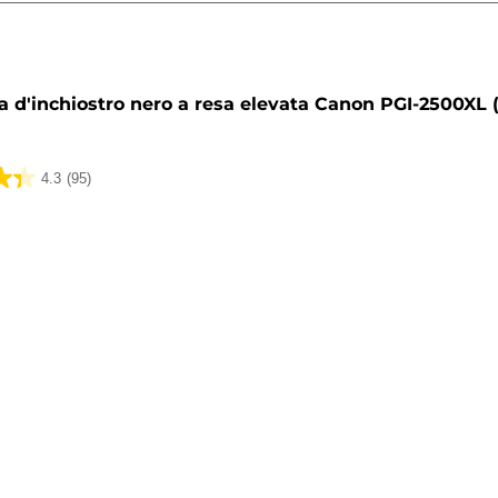
a
a d'inchiostro nero a resa elevata Canon PGI-2500XL 
4.3
(95)
ni