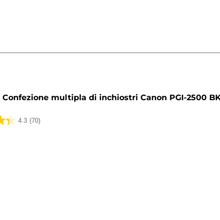
a
Confezione multipla di inchiostri Canon PGI-2500 B
4.3
(70)
ni