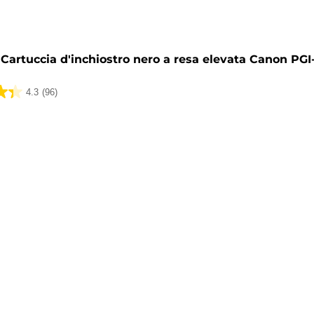
a
Cartuccia d'inchiostro nero a resa elevata Canon PG
4.3
(96)
ni