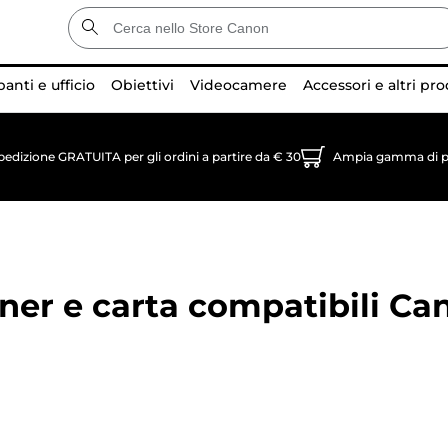
anti e ufficio
Obiettivi
Videocamere
Accessori e altri pro
pedizione GRATUITA per gli ordini a partire da € 30
Ampia gamma di p
oner e carta compatibili
Ca