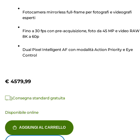
su
5
Fotocamera mirrorless full-frame per fotografi e videografi
esperti
stelle.
104
Fino a 30 fps con pre-acquisizione, foto da 45 MP e video RAW
recensioni
8K a 60p
Dual Pixel Intelligent AF con modalità Action Priority e Eye
Control
€ 4579,99
Consegna standard gratuita
Disponibile online
AGGIUNGI AL CARRELLO