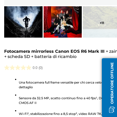
+
11
Fotocamera mirrorless Canon EOS R6 Mark III
+
zai
+
scheda SD
+
batteria di ricambio
OPERATORE OFFLINE
0.0
(0)
0.0
su
Una fotocamera full frame versatile per chi cerca velocità e
5
dettaglio
stelle.
Sensore da 32.5 MP, scatto continuo fino a 40 fps¹, Dual Pixel
CMOS AF II
Wi-Fi², stabilizzazione fino a 8,5 stop³, video RAW 7K, doppio s