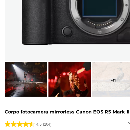
+
11
Corpo fotocamera mirrorless Canon EOS R5 Mark II
4.5
(104)
4.5