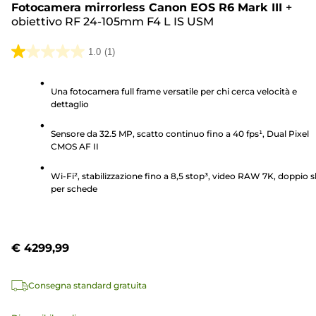
Fotocamera mirrorless Canon EOS R6 Mark III
+
obiettivo RF 24-105mm F4 L IS USM
1.0
(1)
1.0
su
Una fotocamera full frame versatile per chi cerca velocità e
5
dettaglio
stelle.
1
Sensore da 32.5 MP, scatto continuo fino a 40 fps¹, Dual Pixel
recensione
CMOS AF II
Wi-Fi², stabilizzazione fino a 8,5 stop³, video RAW 7K, doppio s
per schede
€ 4299,99
Consegna standard gratuita