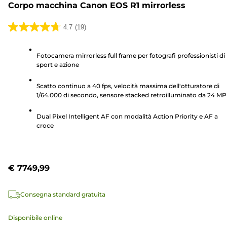
Corpo macchina Canon EOS R1 mirrorless
4.7
(19)
4.7
su
Fotocamera mirrorless full frame per fotografi professionisti di
5
sport e azione
stelle.
19
Scatto continuo a 40 fps, velocità massima dell'otturatore di
recensioni
1/64.000 di secondo, sensore stacked retroilluminato da 24 MP
Dual Pixel Intelligent AF con modalità Action Priority e AF a
croce
€ 7749,99
Consegna standard gratuita
Disponibile online