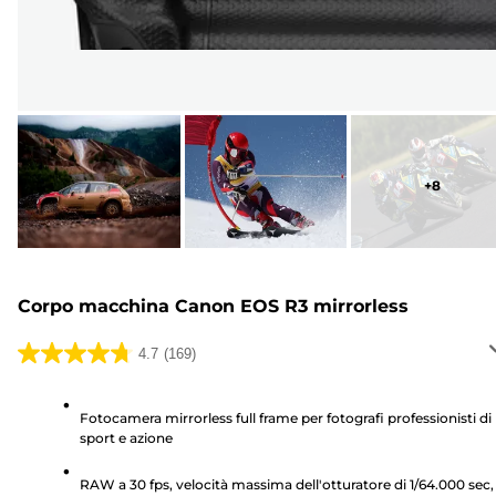
+
8
Corpo macchina Canon EOS R3 mirrorless
4.7
(169)
4.7
su
5
Fotocamera mirrorless full frame per fotografi professionisti di
sport e azione
stelle.
169
RAW a 30 fps, velocità massima dell'otturatore di 1/64.000 sec,