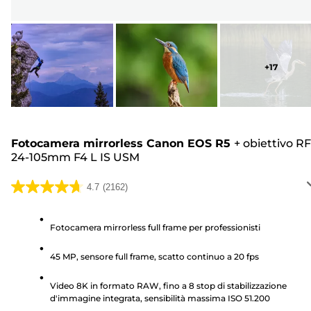
+
17
Fotocamera mirrorless Canon EOS R5
+
obiettivo RF
24-105mm F4 L IS USM
4.7
(2162)
4.7
su
5
Fotocamera mirrorless full frame per professionisti
stelle.
45 MP, sensore full frame, scatto continuo a 20 fps
2162
recensioni
Video 8K in formato RAW, fino a 8 stop di stabilizzazione
d'immagine integrata, sensibilità massima ISO 51.200