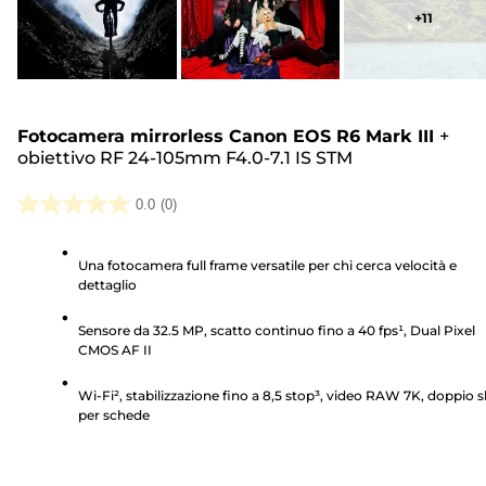
+
11
Fotocamera mirrorless Canon EOS R6 Mark III
+
obiettivo RF 24-105mm F4.0-7.1 IS STM
0.0
(0)
0.0
su
Una fotocamera full frame versatile per chi cerca velocità e
5
dettaglio
stelle.
Sensore da 32.5 MP, scatto continuo fino a 40 fps¹, Dual Pixel
CMOS AF II
Wi-Fi², stabilizzazione fino a 8,5 stop³, video RAW 7K, doppio s
per schede