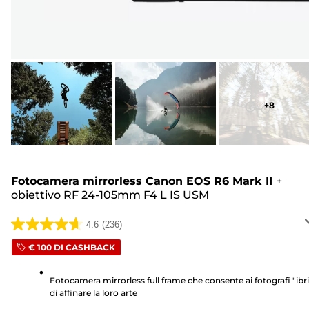
+
8
Fotocamera mirrorless Canon EOS R6 Mark II
+
obiettivo RF 24-105mm F4 L IS USM
4.6
(236)
4.6
su
€ 100 DI CASHBACK
5
stelle.
Fotocamera mirrorless full frame che consente ai fotografi "ibri
di affinare la loro arte
236