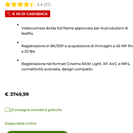
4.4
(27)
4.4
€ 50 DI CASHBACK
su
5
Videocamera ibrida full frame approvata per le produzioni di
stelle.
Netflix
27
recensioni
Registrazione in 8K/30P e acquisizione di immagini a 45 MP fi
a 20 fps
Registrazione nei formati Cinema RAW Light, XF-AVC e MP4,
connettività avanzata, design compatto
€ 3749,99
Consegna standard gratuita
Disponibile online