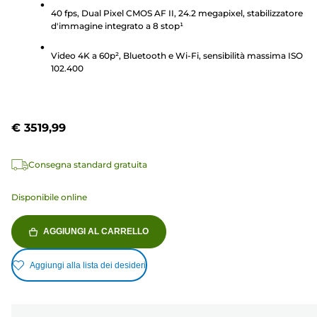
recensioni
40 fps, Dual Pixel CMOS AF II, 24.2 megapixel, stabilizzatore
d'immagine integrato a 8 stop¹
Video 4K a 60p², Bluetooth e Wi-Fi, sensibilità massima ISO
102.400
€ 3519,99
Consegna standard gratuita
Disponibile online
AGGIUNGI AL CARRELLO
Aggiungi alla lista dei desideri