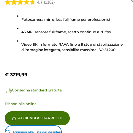
4.7
(2162)
4.7
su
5
Fotocamera mirrorless full frame per professionisti
stelle.
45 MP, sensore full frame, scatto continuo a 20 fps
2162
recensioni
Video 8K in formato RAW, fino a 8 stop di stabilizzazione
d'immagine integrata, sensibilità massima ISO 51.200
€ 3219,99
Consegna standard gratuita
Disponibile online
AGGIUNGI AL CARRELLO
Aggiungi alla lista dei desideri