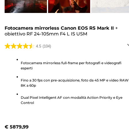
Fotocamera mirrorless Canon EOS R5 Mark II
+
obiettivo RF 24-105mm F4 L IS USM
4.5
(104)
4.5
su
5
Fotocamera mirrorless full-frame per fotografi e videografi
esperti
stelle.
104
Fino a 30 fps con pre-acquisizione, foto da 45 MP e video RAW
recensioni
8K a 60p
Dual Pixel Intelligent AF con modalità Action Priority e Eye
Control
€ 5879,99