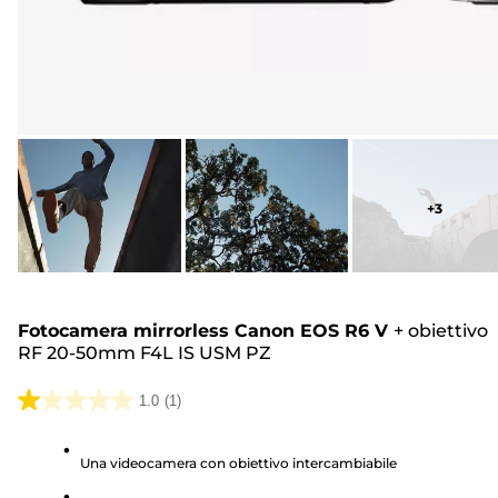
+
3
Fotocamera mirrorless Canon EOS R6 V
+
obiettivo
RF 20-50mm F4L IS USM PZ
1.0
(1)
1.0
su
Una videocamera con obiettivo intercambiabile
5
stelle.