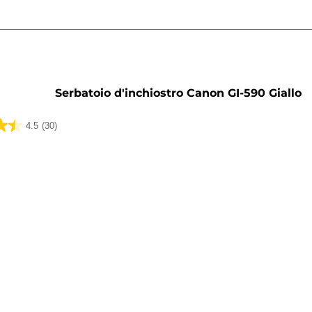
a
Serbatoio d'inchiostro Canon GI-590 Giallo
4.5
(30)
ni