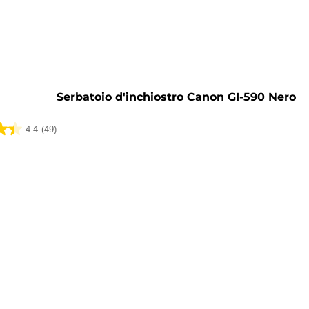
a
Serbatoio d'inchiostro Canon GI-590 Nero
4.4
(49)
ni