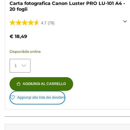
Carta fotografica Canon Luster PRO LU-101 A4 -
20 fogli
4.7
(79)
4.7
su
€ 18,49
5
stelle.
Disponibile online
79
recensioni
1
AGGIUNGI AL CARRELLO
Aggiungi alla lista dei desideri