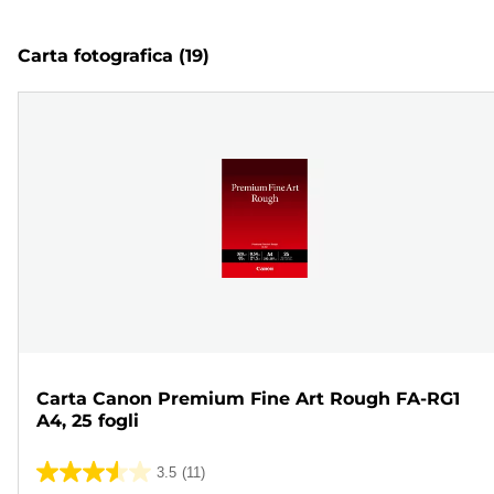
Carta fotografica
(19)
Carta Canon Premium Fine Art Rough FA-RG1
A4, 25 fogli
3.5
(11)
3.5