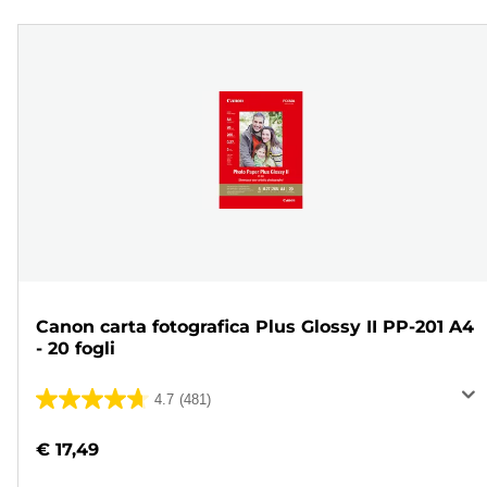
Canon carta fotografica Plus Glossy II PP-201 A4
- 20 fogli
4.7
(481)
4.7
su
€ 17,49
5