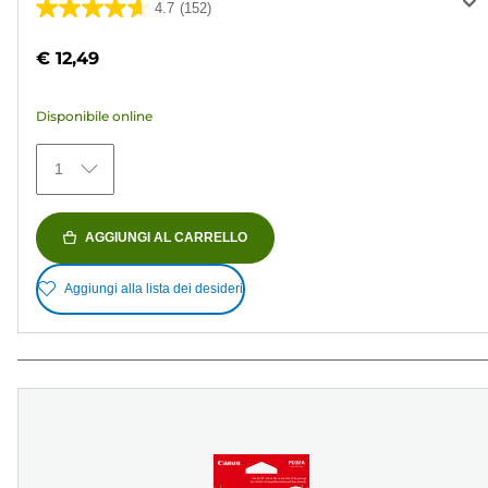
4.7
(152)
4.7
su
€ 12,49
5
stelle.
Disponibile online
152
recensioni
1
AGGIUNGI AL CARRELLO
Aggiungi alla lista dei desideri