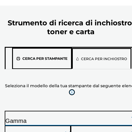
Strumento di ricerca di inchiostro
toner e carta
Seleziona
CERCA PER STAMPANTE
CERCA PER INCHIOSTRO
il
modello
della
Seleziona il modello della tua stampante dal seguente ele
tua
stampante
dal
seguente
elenco
Gamma
S