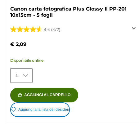
Canon carta fotografica Plus Glossy II PP-201
10x15cm - 5 fogli
4.6
(372)
4.6
su
€ 2,09
5
stelle.
Disponibile online
372
recensioni
1
AGGIUNGI AL CARRELLO
Aggiungi alla lista dei desideri