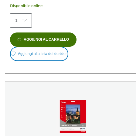
stelle.
Disponibile online
481
recensioni
1
AGGIUNGI AL CARRELLO
Aggiungi alla lista dei desideri