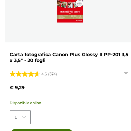
Carta fotografica Canon Plus Glossy II PP-201 3,5
x 3,5" - 20 fogli
4.6
(374)
4.6
su
€ 9,29
5
stelle.
Disponibile online
374
recensioni
1