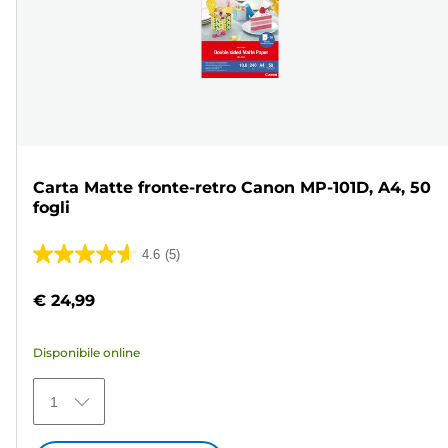
Carta Matte fronte-retro Canon MP-101D, A4, 50
fogli
4.6
(5)
4.6
su
€ 24,99
5
stelle.
Disponibile online
5
recensioni
1