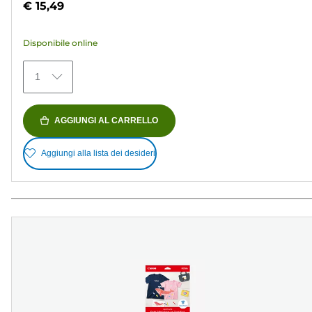
€ 15,49
5
stelle.
Disponibile online
434
recensioni
1
AGGIUNGI AL CARRELLO
Aggiungi alla lista dei desideri