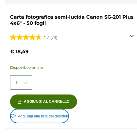
Carta fotografica semi-lucida Canon SG-201 Plus
4x6" - 50 fogli
4.7
(74)
4.7
su
€ 18,49
5
stelle.
Disponibile online
74
recensioni
1
AGGIUNGI AL CARRELLO
Aggiungi alla lista dei desideri