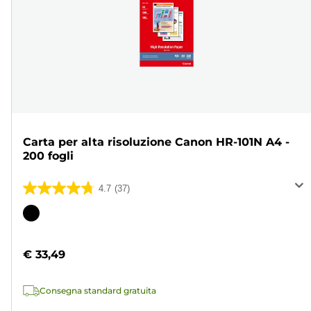
Carta per alta risoluzione Canon HR-101N A4 -
200 fogli
4.7
(37)
4.7
su
Cartuccia
5
a
stelle.
colori
€ 33,49
37
recensioni
Consegna standard gratuita