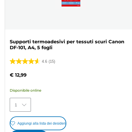
Supporti termoadesivi per tessuti scuri Canon
DF-101, A4, 5 fogli
4.6
(15)
4.6
su
€ 12,99
5
stelle.
Disponibile online
15
recensioni
1
Aggiungi alla lista dei desideri