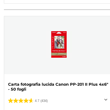
Carta fotografia lucida Canon PP-201 II Plus 4x6"
- 50 fogli
4.7
(434)
4.7
su