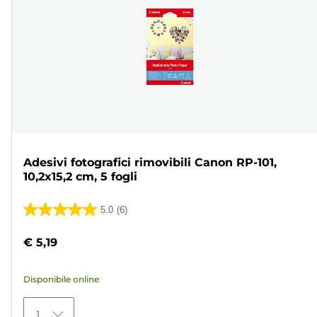
Adesivi fotografici rimovibili Canon RP-101,
10,2x15,2 cm, 5 fogli
5.0
(6)
5.0
su
€ 5,19
5
stelle.
Disponibile online
6
recensioni
1