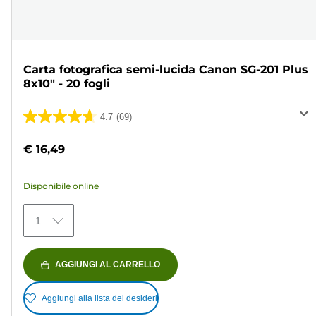
Carta fotografica semi-lucida Canon SG-201 Plus
8x10" - 20 fogli
4.7
(69)
4.7
su
€ 16,49
5
stelle.
Disponibile online
69
recensioni
1
AGGIUNGI AL CARRELLO
Aggiungi alla lista dei desideri