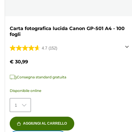
Carta fotografica lucida Canon GP-501 A4 - 100
fogli
4.7
(152)
4.7
su
€ 30,99
5
stelle.
Consegna standard gratuita
152
recensioni
Disponibile online
1
AGGIUNGI AL CARRELLO