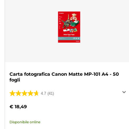
Carta fotografica Canon Matte MP-101 A4 - 50
fogli
4.7
(41)
4.7
su
€ 18,49
5
stelle.
Disponibile online
41