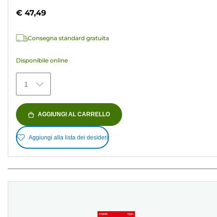
su
€ 47,49
5
stelle.
Consegna standard gratuita
11
recensioni
Disponibile online
1
AGGIUNGI AL CARRELLO
Aggiungi alla lista dei desideri