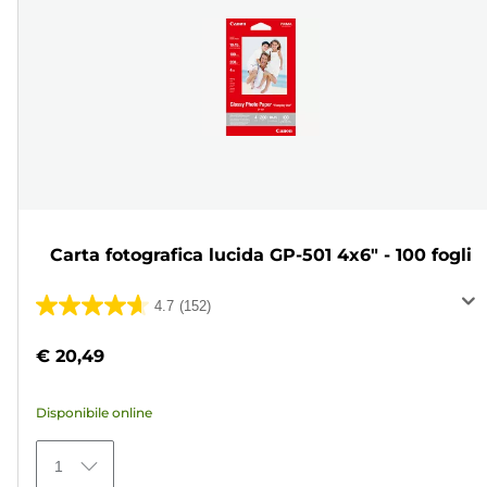
Carta fotografica lucida GP-501 4x6" - 100 fogli
4.7
(152)
4.7
su
€ 20,49
5
stelle.
Disponibile online
152
recensioni
1