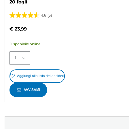
20 fogli
4.6
(5)
4.6
su
€ 23,99
5
stelle.
Disponibile online
5
recensioni
1
Aggiungi alla lista dei desideri
AVVISAMI