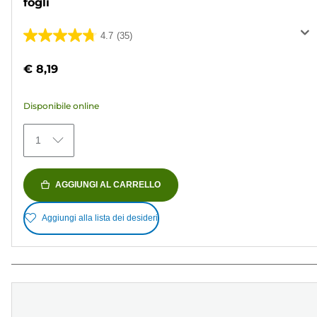
fogli
4.7
(35)
4.7
su
€ 8,19
5
stelle.
Disponibile online
35
recensioni
1
AGGIUNGI AL CARRELLO
Aggiungi alla lista dei desideri