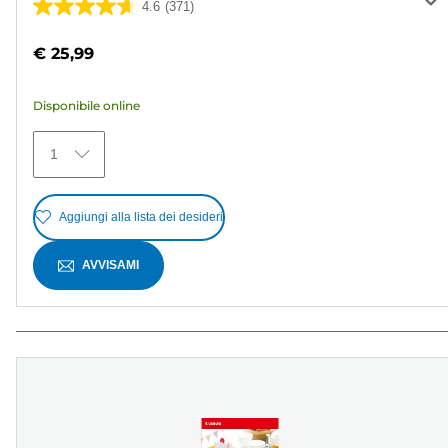
4.6
(371)
4.6
su
€ 25,99
5
stelle.
Disponibile online
371
recensioni
1
Aggiungi alla lista dei desideri
AVVISAMI