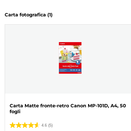
Carta fotografica
(1)
Carta Matte fronte-retro Canon MP-101D, A4, 50
fogli
4.6
(5)
4.6