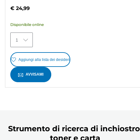
su
€ 24,99
5
stelle.
Disponibile online
5
recensioni
1
Aggiungi alla lista dei desideri
AVVISAMI
Strumento di ricerca di inchiostro
toner e carta