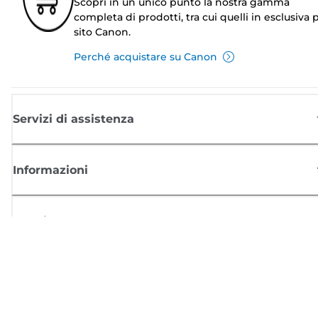
Scopri in un unico punto la nostra gamma
completa di prodotti, tra cui quelli in esclusiva p
sito Canon.
Perché acquistare su Canon
Servizi di assistenza
Informazioni
Acquisto
Registrati per ricevere le news di Canon
Ricevi aggiornamenti regolari via mail su nuovi prodotti, consigli utili e
offerte