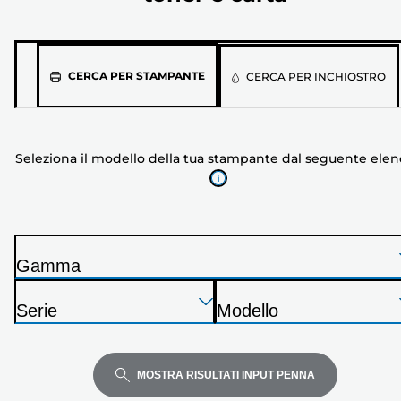
Seleziona
CERCA PER STAMPANTE
CERCA PER INCHIOSTRO
il
modello
della
Seleziona il modello della tua stampante dal seguente ele
tua
stampante
dal
seguente
elenco
Gamma
S
Premi
Premi
Premi
t
Serie
Modello
Invio
Invio
Invio
a
S
S
per
per
per
m
t
t
espandere
espandere
espandere
p
a
a
MOSTRA RISULTATI INPUT PENNA
a
m
m