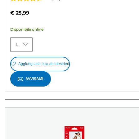
4.6
su
€ 25,99
5
stelle.
Disponibile online
371
recensioni
1
Aggiungi alla lista dei desideri
AVVISAMI