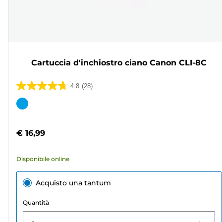
Cartuccia d'inchiostro ciano Canon CLI-8C
4.8
(28)
4.8
su
Cartuccia
5
a
stelle.
colori
€ 16,99
28
recensioni
Disponibile online
Acquisto una tantum
Quantità