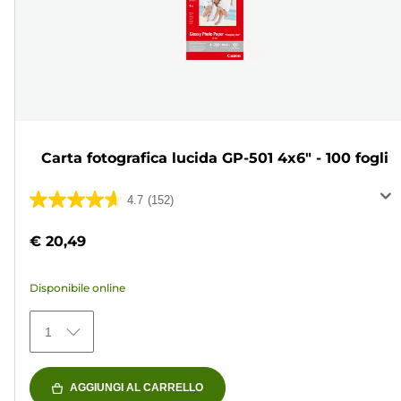
Carta fotografica lucida GP-501 4x6" - 100 fogli
4.7
(152)
4.7
su
€ 20,49
5
stelle.
Disponibile online
152
recensioni
1
AGGIUNGI AL CARRELLO