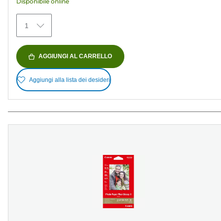
Disponibile online
79
recensioni
1
AGGIUNGI AL CARRELLO
Aggiungi alla lista dei desideri