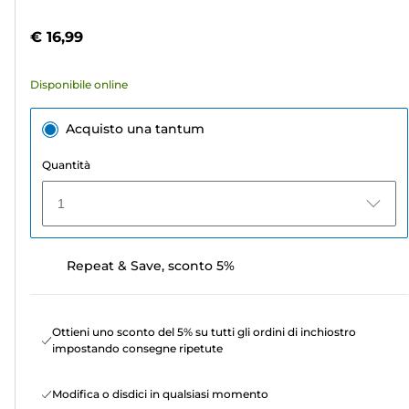
5
a
stelle.
colori
€ 16,99
6
recensioni
Disponibile online
Acquisto una tantum
Quantità
1
Repeat & Save, sconto 5%
Ottieni uno sconto del 5% su tutti gli ordini di inchiostro
impostando consegne ripetute
Modifica o disdici in qualsiasi momento