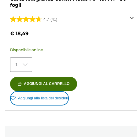
fogli
4.7
(41)
4.7
su
€ 18,49
5
stelle.
Disponibile online
41
recensioni
1
AGGIUNGI AL CARRELLO
Aggiungi alla lista dei desideri