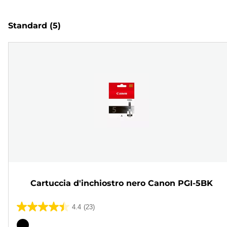
Standard
(5)
Cartuccia d'inchiostro nero Canon PGI-5BK
4.4
(23)
4.4
su
Cartuccia