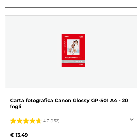
Carta fotografica Canon Glossy GP-501 A4 - 20
fogli
4.7
(152)
4.7
su
€ 13,49