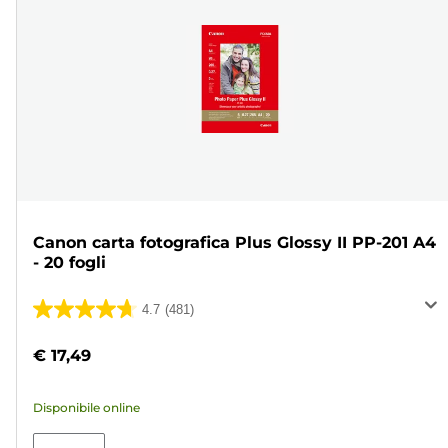
Canon carta fotografica Plus Glossy II PP-201 A4
- 20 fogli
4.7
(481)
4.7
su
€ 17,49
5
stelle.
Disponibile online
481
recensioni