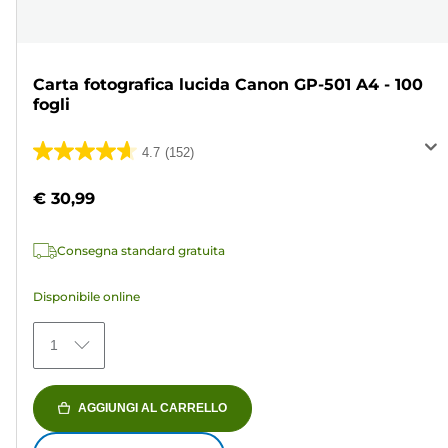
Carta fotografica lucida Canon GP-501 A4 - 100
fogli
4.7
(152)
4.7
su
€ 30,99
5
stelle.
Consegna standard gratuita
152
recensioni
Disponibile online
1
AGGIUNGI AL CARRELLO