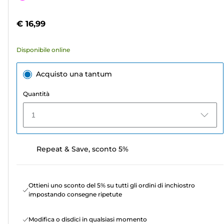
5
a
stelle.
colori
€ 16,99
8
recensioni
Disponibile online
Acquisto una tantum
Quantità
1
Repeat & Save, sconto 5%
Ottieni uno sconto del 5% su tutti gli ordini di inchiostro
impostando consegne ripetute
Modifica o disdici in qualsiasi momento