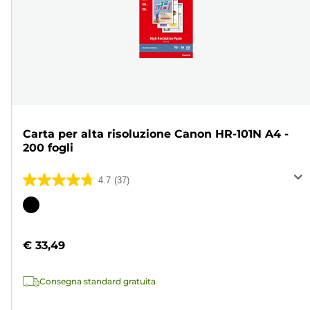
Carta per alta risoluzione Canon HR-101N A4 -
200 fogli
4.7
(37)
4.7
su
Cartuccia
5
a
stelle.
colori
€ 33,49
37
recensioni
Consegna standard gratuita