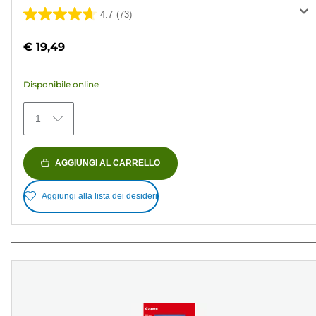
4.7
(73)
4.7
su
€ 19,49
5
stelle.
Disponibile online
73
recensioni
1
AGGIUNGI AL CARRELLO
Aggiungi alla lista dei desideri