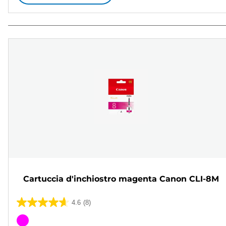
Cartuccia d'inchiostro magenta Canon CLI-8M
4.6
(8)
4.6
su
Cartuccia