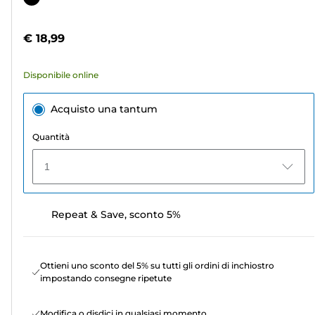
5
a
stelle.
colori
€ 18,99
23
recensioni
Disponibile online
Acquisto una tantum
Quantità
1
Repeat & Save, sconto 5%
Ottieni uno sconto del 5% su tutti gli ordini di inchiostro
impostando consegne ripetute
Modifica o disdici in qualsiasi momento