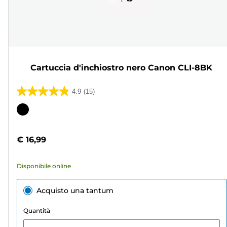
Cartuccia d'inchiostro nero Canon CLI-8BK
4.9
(15)
4.9
su
Cartuccia
5
a
stelle.
colori
€ 16,99
15
recensioni
Disponibile online
Acquisto una tantum
Quantità