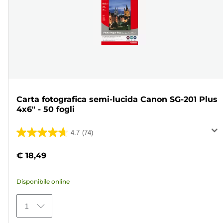
Carta fotografica semi-lucida Canon SG-201 Plus
4x6" - 50 fogli
4.7
(74)
4.7
su
€ 18,49
5
stelle.
Disponibile online
74
recensioni
1