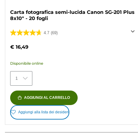
Carta fotografica semi-lucida Canon SG-201 Plus
8x10" - 20 fogli
4.7
(69)
4.7
su
€ 16,49
5
stelle.
Disponibile online
69
recensioni
1
AGGIUNGI AL CARRELLO
Aggiungi alla lista dei desideri