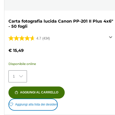
Carta fotografia lucida Canon PP-201 II Plus 4x6"
- 50 fogli
4.7
(434)
4.7
su
€ 15,49
5
stelle.
Disponibile online
434
recensioni
1
AGGIUNGI AL CARRELLO
Aggiungi alla lista dei desideri