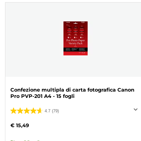
Confezione multipla di carta fotografica Canon
Pro PVP-201 A4 - 15 fogli
4.7
(79)
4.7
su
€ 15,49
5
stelle.