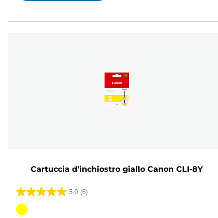
Cartuccia d'inchiostro giallo Canon CLI-8Y
5.0
(6)
5.0
su
Cartuccia