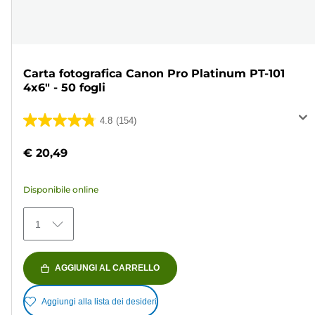
Carta fotografica Canon Pro Platinum PT-101
4x6" - 50 fogli
4.8
(154)
4.8
su
€ 20,49
5
stelle.
Disponibile online
154
recensioni
1
AGGIUNGI AL CARRELLO
Aggiungi alla lista dei desideri