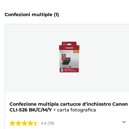
Confezioni multiple
(1)
Confezione multipla cartucce d'inchiostro Canon
CLI-526 BK/C/M/Y
+
carta fotografica
4.4
(78)
4.4