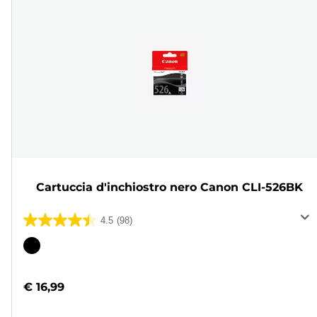
Cartuccia d'inchiostro nero Canon CLI-526BK
4.5
(98)
4.5
su
Cartuccia
5
a
stelle.
colori
€ 16,99
98
recensioni