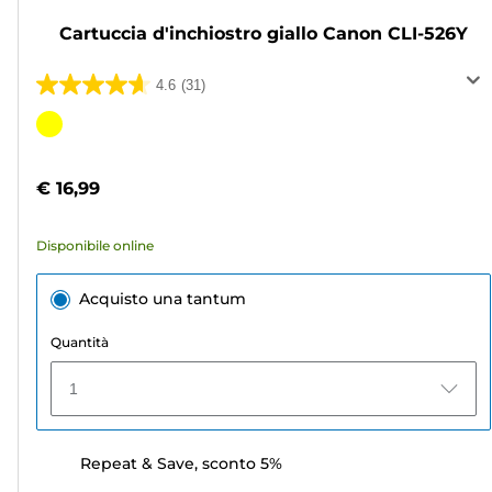
Cartuccia d'inchiostro giallo Canon CLI-526Y
4.6
(31)
4.6
su
Cartuccia
5
a
stelle.
colori
€ 16,99
31
recensioni
Disponibile online
Acquisto una tantum
Quantità
1
Repeat & Save, sconto 5%