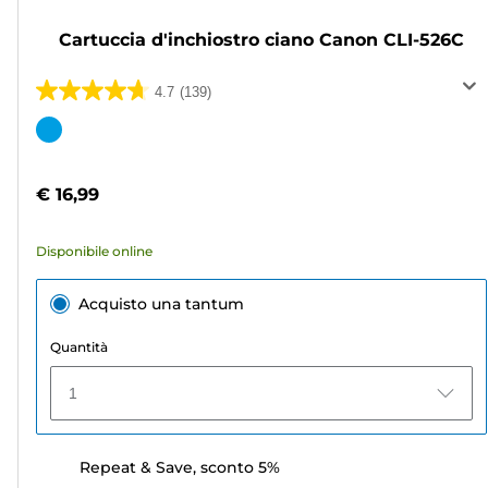
Cartuccia d'inchiostro ciano Canon CLI-526C
4.7
(139)
4.7
su
Cartuccia
5
a
stelle.
colori
€ 16,99
139
recensioni
Disponibile online
Acquisto una tantum
Quantità
1
Repeat & Save, sconto 5%