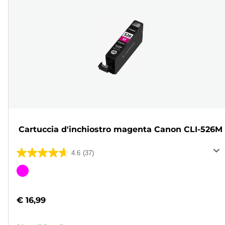
Cartuccia d'inchiostro magenta Canon CLI-526M
4.6
(37)
4.6
su
Cartuccia
5
a
stelle.
colori
€ 16,99
37
recensioni