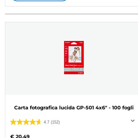
Carta fotografica lucida GP-501 4x6" - 100 fogli
4.7
(152)
4.7
su
€ 20,49