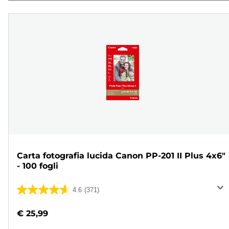
Carta fotografia lucida Canon PP-201 II Plus 4x6"
- 100 fogli
4.6
(371)
4.6
su
€ 25,99
5