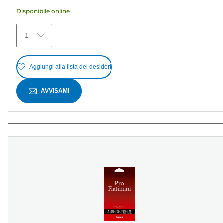
stelle.
Disponibile online
371
recensioni
1
Aggiungi alla lista dei desideri
AVVISAMI