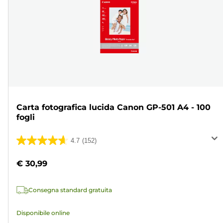
Carta fotografica lucida Canon GP-501 A4 - 100
fogli
4.7
(152)
4.7
su
€ 30,99
5
stelle.
Consegna standard gratuita
152
recensioni
Disponibile online