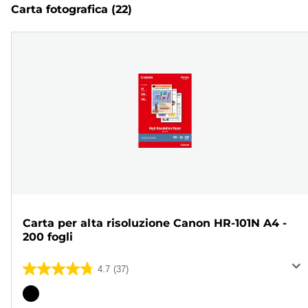
Carta fotografica
(22)
Carta per alta risoluzione Canon HR-101N A4 -
200 fogli
4.7
(37)
4.7
su
Cartuccia