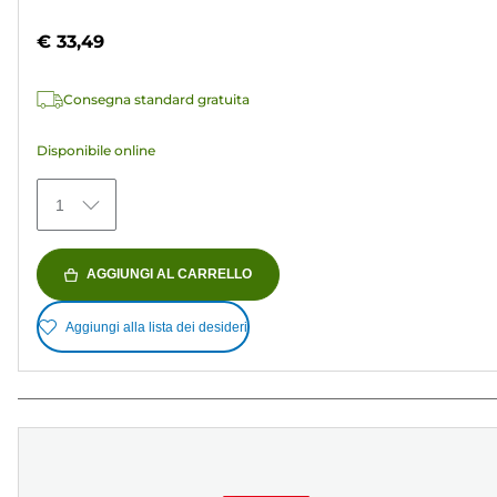
5
a
stelle.
colori
€ 33,49
37
recensioni
Consegna standard gratuita
Disponibile online
1
AGGIUNGI AL CARRELLO
Aggiungi alla lista dei desideri