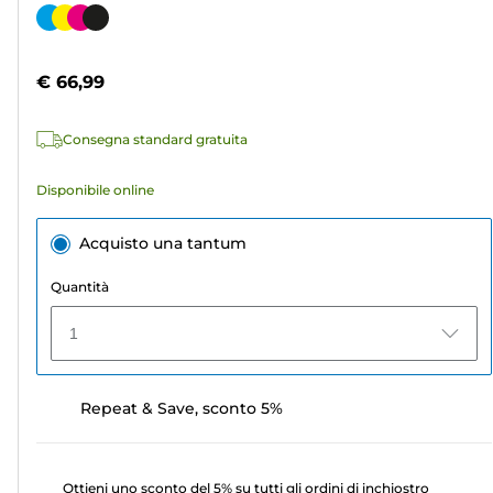
su
Cartuccia
5
a
stelle.
colori
€ 66,99
78
recensioni
Consegna standard gratuita
Disponibile online
Acquisto una tantum
Quantità
1
Repeat & Save, sconto 5%
Ottieni uno sconto del 5% su tutti gli ordini di inchiostro