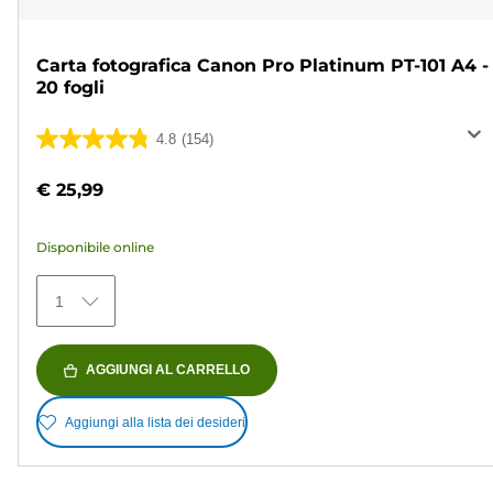
Carta fotografica Canon Pro Platinum PT-101 A4 -
20 fogli
4.8
(154)
4.8
su
€ 25,99
5
stelle.
Disponibile online
154
recensioni
1
AGGIUNGI AL CARRELLO
Aggiungi alla lista dei desideri