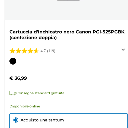
Cartuccia d'inchiostro nero Canon PGI-525PGBK
(confezione doppia)
4.7
(119)
4.7
su
Cartuccia
5
a
stelle.
colori
€ 36,99
119
recensioni
Consegna standard gratuita
Disponibile online
Acquisto una tantum