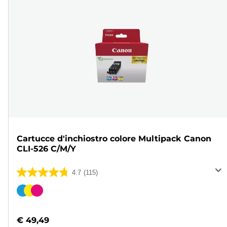
Cartucce d'inchiostro colore Multipack Canon
CLI-526 C/M/Y
4.7
(115)
4.7
su
Cartuccia
5
a
stelle.
colori
€ 49,49
115