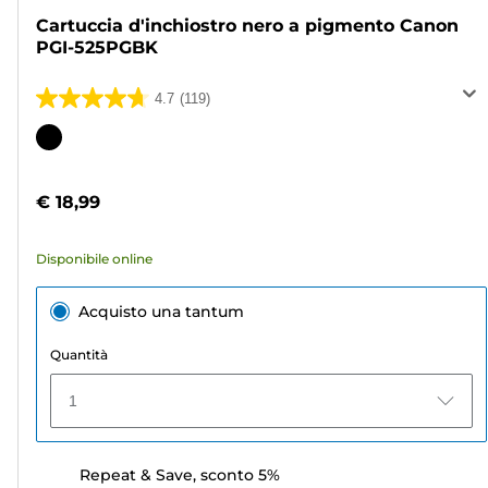
Cartuccia d'inchiostro nero a pigmento Canon
PGI-525PGBK
4.7
(119)
4.7
su
Cartuccia
5
a
stelle.
colori
€ 18,99
119
recensioni
Disponibile online
Acquisto una tantum
Quantità
1
Repeat & Save, sconto 5%