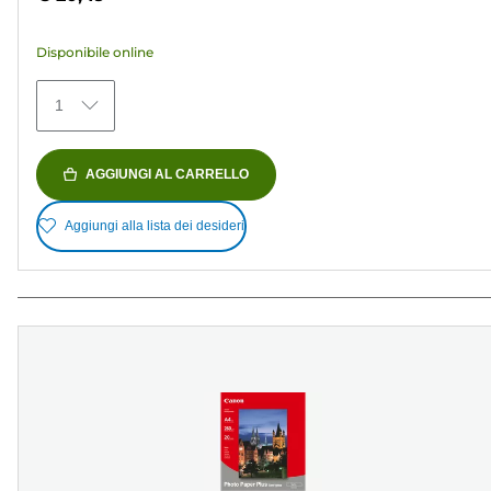
5
stelle.
Disponibile online
152
recensioni
1
AGGIUNGI AL CARRELLO
Aggiungi alla lista dei desideri