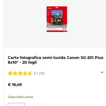
Carta fotografica semi-lucida Canon SG-201 Plus
8x10" - 20 fogli
4.7
(70)
4.7
su
€ 16,49
5
stelle.
Disponibile online
70
recensioni