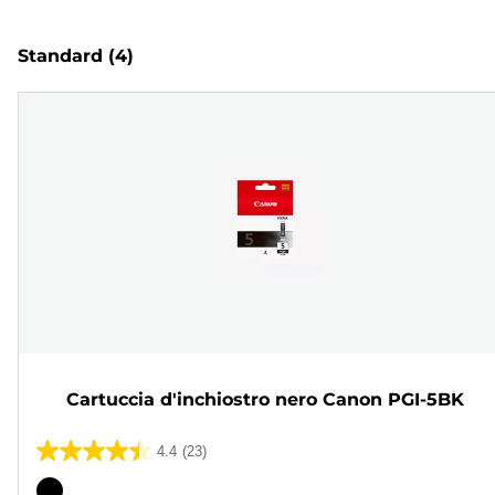
Standard
(4)
Cartuccia d'inchiostro nero Canon PGI-5BK
4.4
(23)
4.4
su
Cartuccia