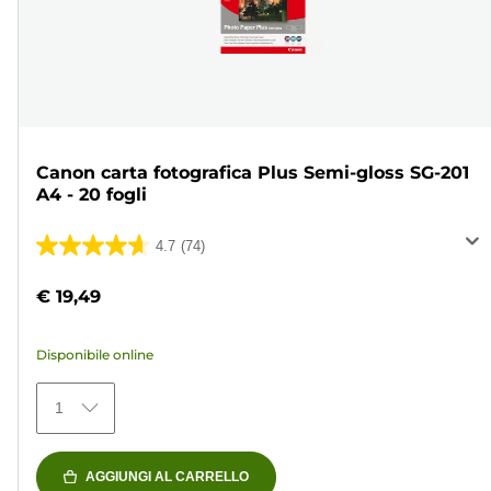
Canon carta fotografica Plus Semi-gloss SG-201
A4 - 20 fogli
4.7
(74)
4.7
su
€ 19,49
5
stelle.
Disponibile online
74
recensioni
1
AGGIUNGI AL CARRELLO