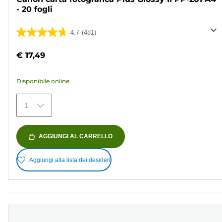
- 20 fogli
4.7
(481)
4.7
su
€ 17,49
5
stelle.
Disponibile online
481
recensioni
1
AGGIUNGI AL CARRELLO
Aggiungi alla lista dei desideri