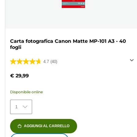
Carta fotografica Canon Matte MP-101 A3 - 40
fogli
4.7
(40)
4.7
su
€ 29,99
5
stelle.
Disponibile online
40
recensioni
1
AGGIUNGI AL CARRELLO