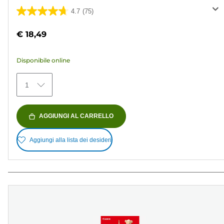
4.7
(75)
4.7
su
€ 18,49
5
stelle.
Disponibile online
75
recensioni
1
AGGIUNGI AL CARRELLO
Aggiungi alla lista dei desideri