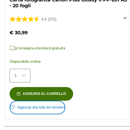
- 20 fogli
4.6
(372)
4.6
su
€ 30,99
5
stelle.
Consegna standard gratuita
372
recensioni
Disponibile online
1
AGGIUNGI AL CARRELLO
Aggiungi alla lista dei desideri