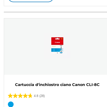
Cartuccia d'inchiostro ciano Canon CLI-8C
4.8
(28)
4.8
su
Cartuccia