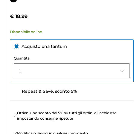
5
a
stelle.
colori
€ 18,99
23
recensioni
Disponibile online
Acquisto una tantum
Quantità
1
Repeat & Save, sconto 5%
Ottieni uno sconto del 5% su tutti gli ordini di inchiostro
impostando consegne ripetute
Modifica o disdici in qualsiasi momento