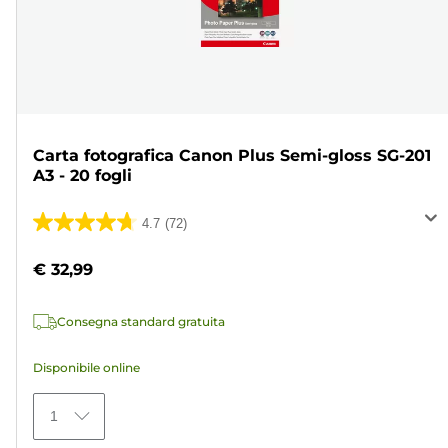
Carta fotografica Canon Plus Semi-gloss SG-201
A3 - 20 fogli
4.7
(72)
4.7
su
€ 32,99
5
stelle.
Consegna standard gratuita
72
recensioni
Disponibile online
1