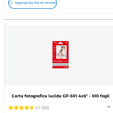
Aggiungi alla lista dei desideri
Carta fotografica lucida GP-501 4x6" - 100 fogli
4.7
(152)
4.7