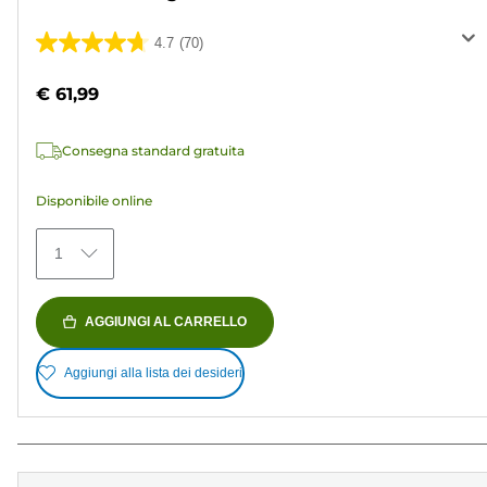
4.7
(70)
4.7
su
€ 61,99
5
stelle.
Consegna standard gratuita
70
recensioni
Disponibile online
1
AGGIUNGI AL CARRELLO
Aggiungi alla lista dei desideri