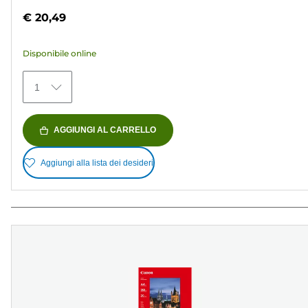
su
€ 20,49
5
stelle.
Disponibile online
152
recensioni
1
AGGIUNGI AL CARRELLO
Aggiungi alla lista dei desideri