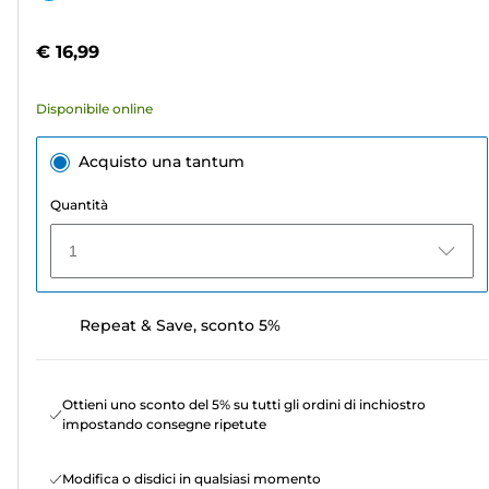
5
a
stelle.
colori
€ 16,99
28
recensioni
Disponibile online
Acquisto una tantum
Quantità
1
Repeat & Save, sconto 5%
Ottieni uno sconto del 5% su tutti gli ordini di inchiostro
impostando consegne ripetute
Modifica o disdici in qualsiasi momento