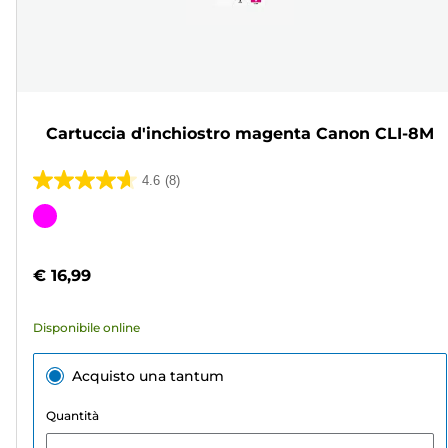
Cartuccia d'inchiostro magenta Canon CLI-8M
4.6
(8)
4.6
su
Cartuccia
5
a
stelle.
colori
€ 16,99
8
recensioni
Disponibile online
Acquisto una tantum
Quantità