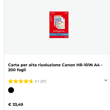
Carta per alta risoluzione Canon HR-101N A4 -
200 fogli
4.7
(37)
4.7
su
Cartuccia
5
a
stelle.
colori
€ 33,49
37