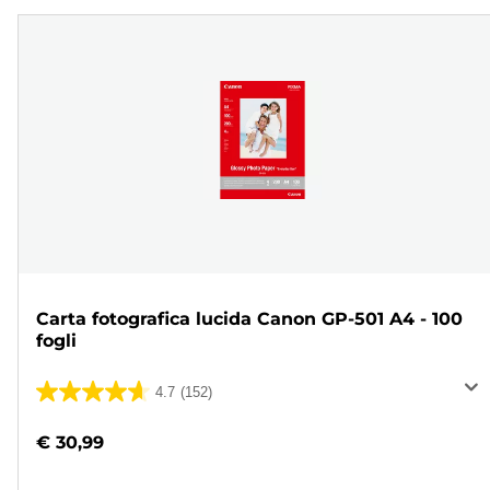
Carta fotografica lucida Canon GP-501 A4 - 100
fogli
4.7
(152)
4.7
su
€ 30,99
5
stelle.