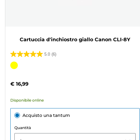
Cartuccia d'inchiostro giallo Canon CLI-8Y
5.0
(6)
5.0
su
Cartuccia
5
a
stelle.
colori
€ 16,99
6
recensioni
Disponibile online
Acquisto una tantum
Quantità