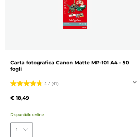
Carta fotografica Canon Matte MP-101 A4 - 50
fogli
4.7
(41)
4.7
su
€ 18,49
5
stelle.
Disponibile online
41
recensioni
1