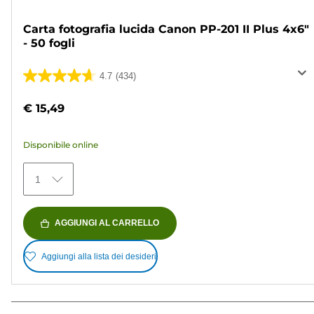
Carta fotografia lucida Canon PP-201 II Plus 4x6"
- 50 fogli
4.7
(434)
4.7
su
€ 15,49
5
stelle.
Disponibile online
434
recensioni
1
AGGIUNGI AL CARRELLO
Aggiungi alla lista dei desideri