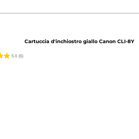
a
Cartuccia d'inchiostro giallo Canon CLI-8Y
5.0
(6)
ni