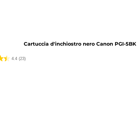
a
Cartuccia d'inchiostro nero Canon PGI-5BK
4.4
(23)
ni