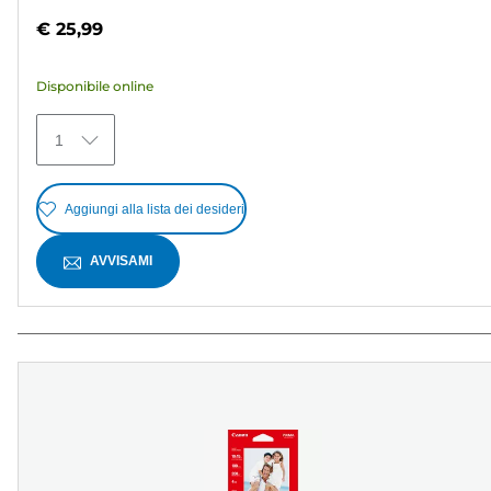
su
€ 25,99
5
stelle.
Disponibile online
371
recensioni
1
Aggiungi alla lista dei desideri
AVVISAMI