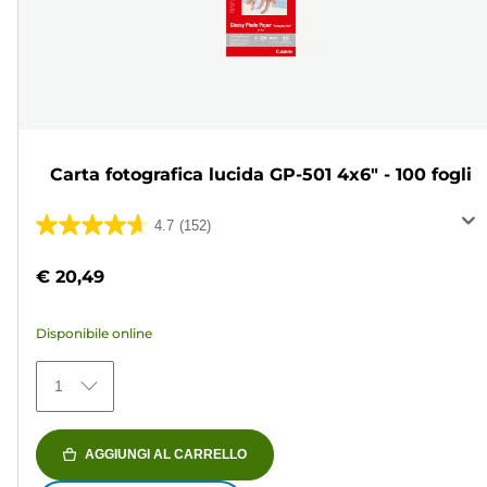
Carta fotografica lucida GP-501 4x6" - 100 fogli
4.7
(152)
4.7
su
€ 20,49
5
stelle.
Disponibile online
152
recensioni
1
AGGIUNGI AL CARRELLO