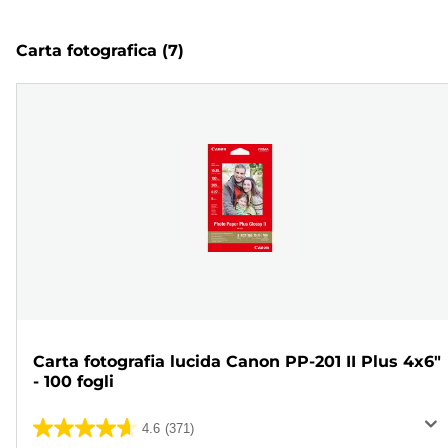
Carta fotografica
(7)
Carta fotografia lucida Canon PP-201 II Plus 4x6"
- 100 fogli
4.6
(371)
4.6