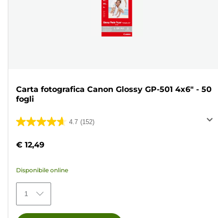
Carta fotografica Canon Glossy GP-501 4x6" - 50
fogli
4.7
(152)
4.7
su
€ 12,49
5
stelle.
Disponibile online
152
recensioni
1