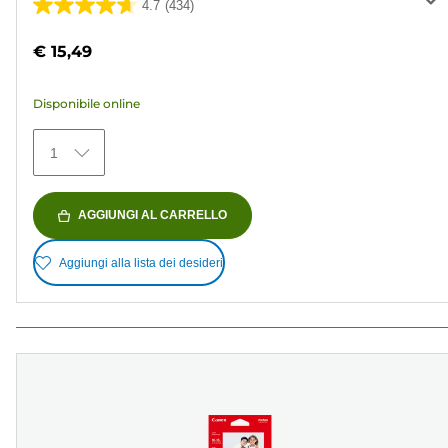
4.7
(434)
4.7
su
€ 15,49
5
stelle.
Disponibile online
434
recensioni
1
AGGIUNGI AL CARRELLO
Aggiungi alla lista dei desideri