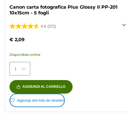
Canon carta fotografica Plus Glossy II PP-201
10x15cm - 5 fogli
4.6
(372)
4.6
su
€ 2,09
5
stelle.
Disponibile online
372
recensioni
1
AGGIUNGI AL CARRELLO
Aggiungi alla lista dei desideri