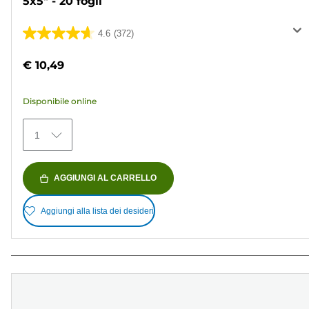
5x5" - 20 fogli
4.6
(372)
4.6
su
€ 10,49
5
stelle.
Disponibile online
372
recensioni
1
AGGIUNGI AL CARRELLO
Aggiungi alla lista dei desideri