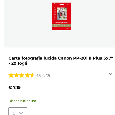
Carta fotografia lucida Canon PP-201 II Plus 5x7"
- 20 fogli
4.6
(373)
4.6
su
€ 7,19
5
stelle.
Disponibile online
373
recensioni
1