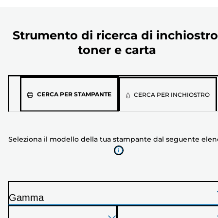
Strumento di ricerca di inchiostro
toner e carta
Seleziona
CERCA PER STAMPANTE
CERCA PER INCHIOSTRO
il
modello
della
Seleziona il modello della tua stampante dal seguente ele
tua
stampante
dal
seguente
elenco
Gamma
S