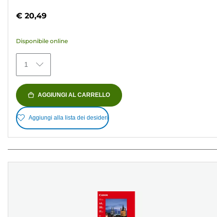
su
€ 20,49
5
stelle.
Disponibile online
152
recensioni
1
AGGIUNGI AL CARRELLO
Aggiungi alla lista dei desideri