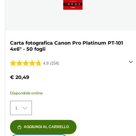
Carta fotografica Canon Pro Platinum PT-101
4x6" - 50 fogli
4.8
(154)
4.8
su
€ 20,49
5
stelle.
Disponibile online
154
recensioni
1
AGGIUNGI AL CARRELLO