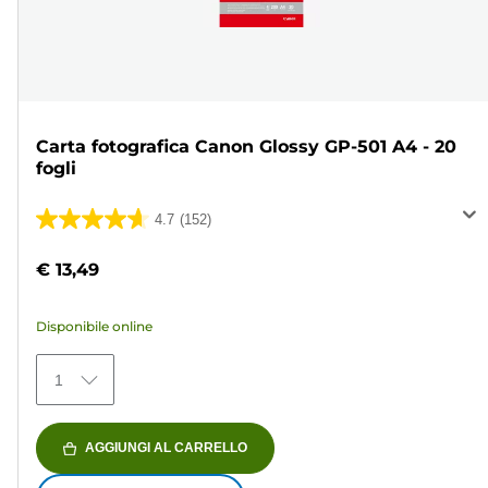
Carta fotografica Canon Glossy GP-501 A4 - 20
fogli
4.7
(152)
4.7
su
€ 13,49
5
stelle.
Disponibile online
152
recensioni
1
AGGIUNGI AL CARRELLO