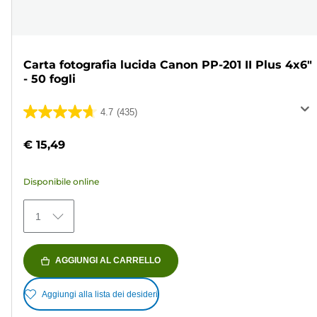
Carta fotografia lucida Canon PP-201 II Plus 4x6"
- 50 fogli
4.7
(435)
4.7
su
€ 15,49
5
stelle.
Disponibile online
435
recensioni
1
AGGIUNGI AL CARRELLO
Aggiungi alla lista dei desideri