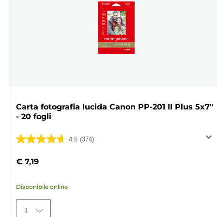
Carta fotografia lucida Canon PP-201 II Plus 5x7"
- 20 fogli
4.6
(374)
4.6
su
€ 7,19
5
stelle.
Disponibile online
374
recensioni
1