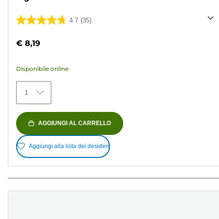
4.7
(35)
4.7
su
€ 8,19
5
stelle.
Disponibile online
35
recensioni
1
AGGIUNGI AL CARRELLO
Aggiungi alla lista dei desideri