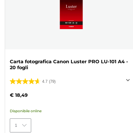
Carta fotografica Canon Luster PRO LU-101 A4 -
20 fogli
4.7
(79)
4.7
su
€ 18,49
5
stelle.
Disponibile online
79
recensioni
1