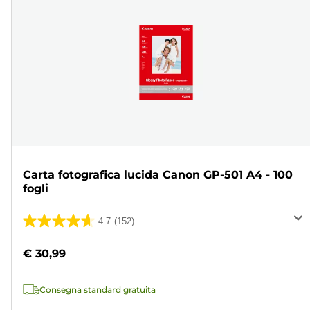
Carta fotografica lucida Canon GP-501 A4 - 100
fogli
4.7
(152)
4.7
su
€ 30,99
5
stelle.
Consegna standard gratuita
152