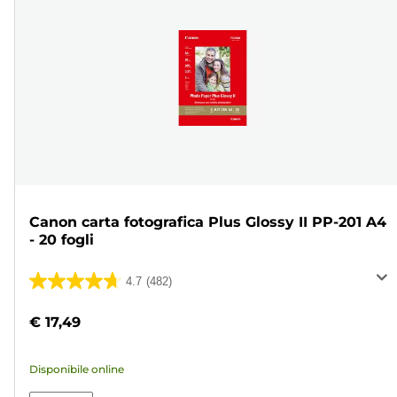
Canon carta fotografica Plus Glossy II PP-201 A4
- 20 fogli
4.7
(482)
4.7
su
€ 17,49
5
stelle.
Disponibile online
482