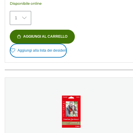
Disponibile online
79
recensioni
1
AGGIUNGI AL CARRELLO
Aggiungi alla lista dei desideri