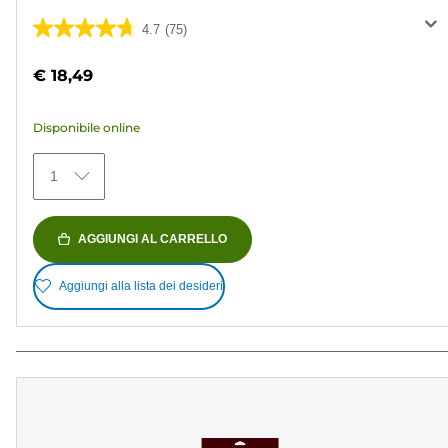
4.7
(75)
4.7
su
€ 18,49
5
stelle.
Disponibile online
75
recensioni
1
AGGIUNGI AL CARRELLO
Aggiungi alla lista dei desideri