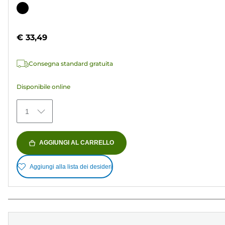
su
Cartuccia
5
a
stelle.
colori
€ 33,49
37
recensioni
Consegna standard gratuita
Disponibile online
1
AGGIUNGI AL CARRELLO
Aggiungi alla lista dei desideri