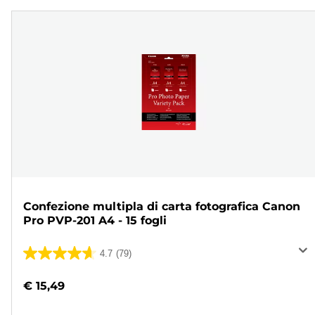
Confezione multipla di carta fotografica Canon
Pro PVP-201 A4 - 15 fogli
4.7
(79)
4.7
su
€ 15,49
5
stelle.