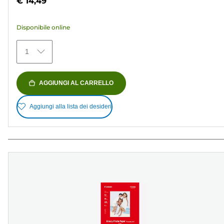
€ 14,49
5
stelle.
Disponibile online
154
recensioni
1
AGGIUNGI AL CARRELLO
Aggiungi alla lista dei desideri