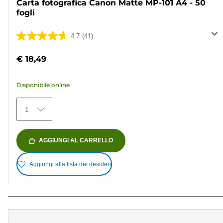
Carta fotografica Canon Matte MP-101 A4 - 50
fogli
4.7
(41)
4.7
su
€ 18,49
5
stelle.
Disponibile online
41
recensioni
1
AGGIUNGI AL CARRELLO
Aggiungi alla lista dei desideri