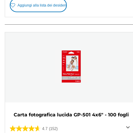
Aggiungi alla lista dei desideri
Carta fotografica lucida GP-501 4x6" - 100 fogli
4.7
(152)
4.7