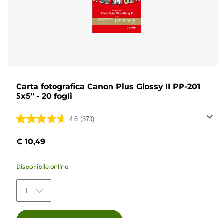
Carta fotografica Canon Plus Glossy II PP-201
5x5" - 20 fogli
4.6
(373)
4.6
su
€ 10,49
5
stelle.
Disponibile online
373
recensioni
1