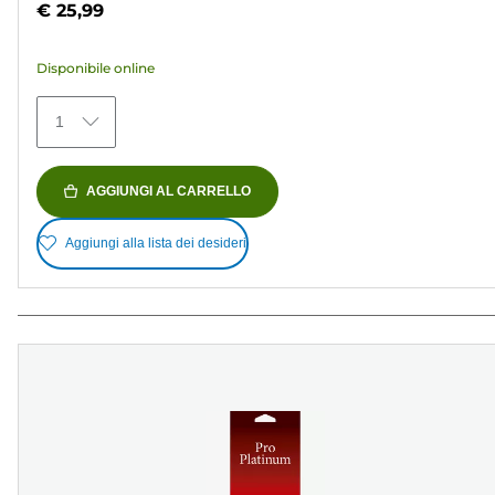
€ 25,99
5
stelle.
Disponibile online
154
recensioni
1
AGGIUNGI AL CARRELLO
Aggiungi alla lista dei desideri