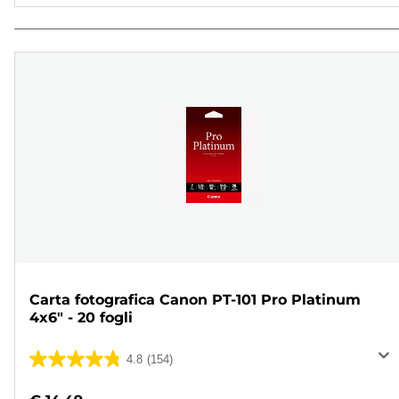
Carta fotografica Canon PT-101 Pro Platinum
4x6" - 20 fogli
4.8
(154)
4.8
su