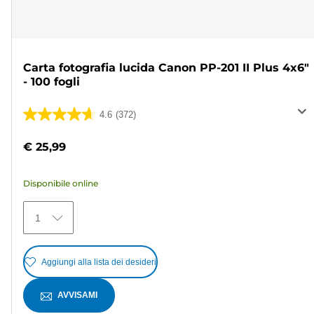
Carta fotografia lucida Canon PP-201 II Plus 4x6"
- 100 fogli
4.6
(372)
4.6
su
€ 25,99
5
stelle.
Disponibile online
372
recensioni
1
Aggiungi alla lista dei desideri
AVVISAMI