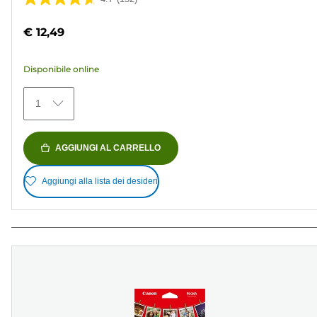
4.7
su
€ 12,49
5
stelle.
Disponibile online
152
recensioni
1
AGGIUNGI AL CARRELLO
Aggiungi alla lista dei desideri