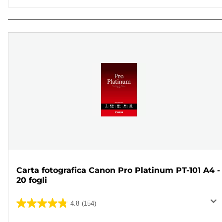
Carta fotografica Canon Pro Platinum PT-101 A4 -
20 fogli
4.8
(154)
4.8
su