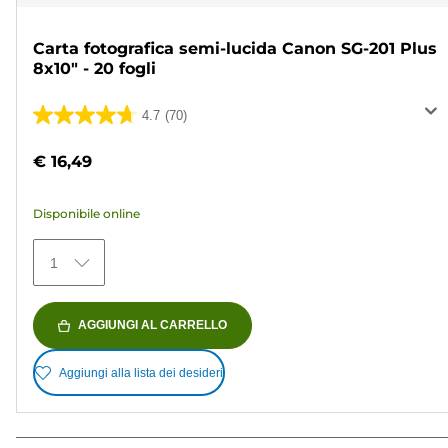
Carta fotografica semi-lucida Canon SG-201 Plus
8x10" - 20 fogli
4.7
(70)
4.7
su
€ 16,49
5
stelle.
Disponibile online
70
recensioni
1
AGGIUNGI AL CARRELLO
Aggiungi alla lista dei desideri