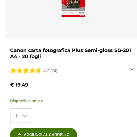
Canon carta fotografica Plus Semi-gloss SG-201
A4 - 20 fogli
4.7
(74)
4.7
su
€ 19,49
5
stelle.
Disponibile online
74
recensioni
1
AGGIUNGI AL CARRELLO