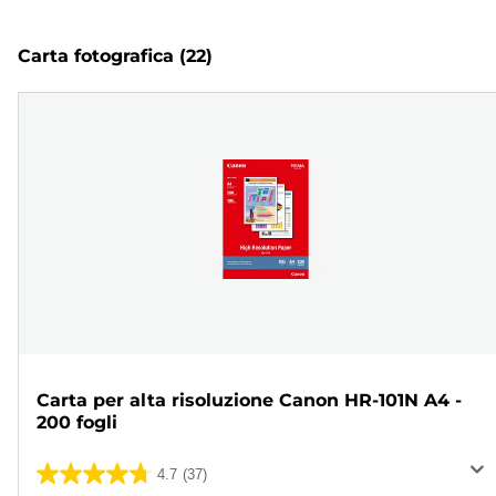
Carta fotografica
(22)
Carta per alta risoluzione Canon HR-101N A4 -
200 fogli
4.7
(37)
4.7