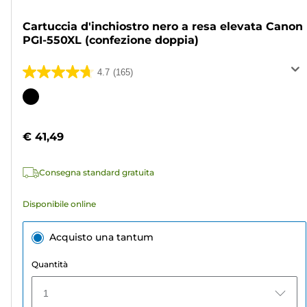
Cartuccia d'inchiostro nero a resa elevata Canon
PGI-550XL (confezione doppia)
4.7
(165)
4.7
su
Cartuccia
5
a
stelle.
colori
€ 41,49
165
recensioni
Consegna standard gratuita
Disponibile online
Acquisto una tantum
Quantità
1