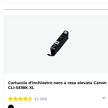
Cartuccia d'inchiostro nero a resa elevata Canon
CLI-551BK XL
4.5
(164)
4.5
su
Cartuccia