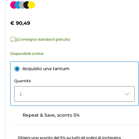
su
Cartuccia
5
a
stelle.
colori
€ 90,49
239
recensioni
Consegna standard gratuita
Disponibile online
Acquisto una tantum
Quantità
1
Repeat & Save, sconto 5%
Ottieni uno sconto del 5% su tutti gli ordini di inchiostro