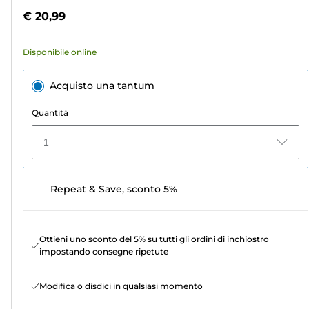
stelle.
colori
€ 20,99
254
recensioni
Disponibile online
Acquisto una tantum
Quantità
1
Repeat & Save, sconto 5%
Ottieni uno sconto del 5% su tutti gli ordini di inchiostro
impostando consegne ripetute
Modifica o disdici in qualsiasi momento