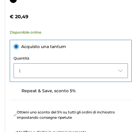
5
a
stelle.
colori
€ 20,49
164
recensioni
Disponibile online
Acquisto una tantum
Quantità
1
Repeat & Save, sconto 5%
Ottieni uno sconto del 5% su tutti gli ordini di inchiostro
impostando consegne ripetute