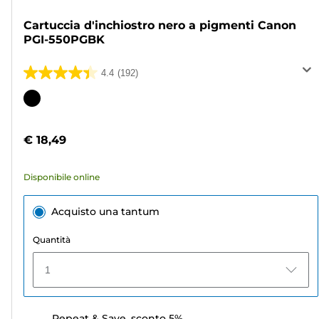
Cartuccia d'inchiostro nero a pigmenti Canon
PGI-550PGBK
4.4
(192)
4.4
su
Cartuccia
5
a
stelle.
colori
€ 18,49
192
recensioni
Disponibile online
Acquisto una tantum
Quantità
1
Repeat & Save, sconto 5%