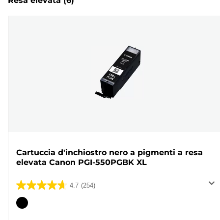
Resa elevata
(6)
Cartuccia d'inchiostro nero a pigmenti a resa
elevata Canon PGI-550PGBK XL
4.7
(254)
4.7
su
Cartuccia
5
a