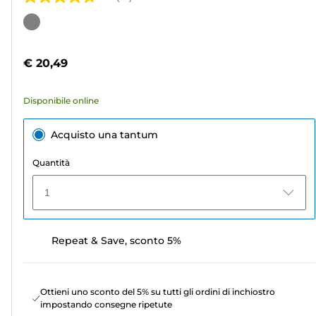
4.8
su
Cartuccia
5
a
stelle.
colori
€ 20,49
67
recensioni
Disponibile online
Acquisto una tantum
Quantità
1
Repeat & Save, sconto 5%
Ottieni uno sconto del 5% su tutti gli ordini di inchiostro
impostando consegne ripetute