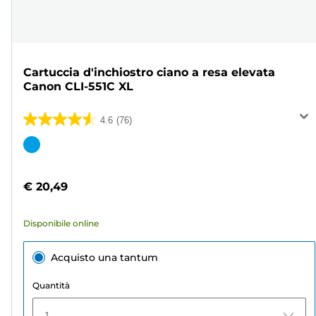
Cartuccia d'inchiostro ciano a resa elevata
Canon CLI-551C XL
4.6
(76)
4.6
su
Cartuccia
5
a
stelle.
colori
€ 20,49
76
recensioni
Disponibile online
Acquisto una tantum
Quantità
1