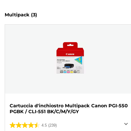
Multipack
(3)
Cartuccia d'inchiostro Multipack Canon PGI-550
PGBK / CLI-551 BK/C/M/Y/GY
4.5
(239)
4.5