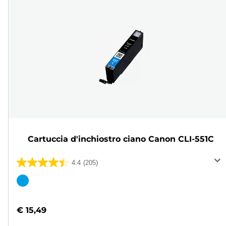
Cartuccia d'inchiostro ciano Canon CLI-551C
4.4
(205)
4.4
su
Cartuccia
5
a
stelle.
colori
€ 15,49
205