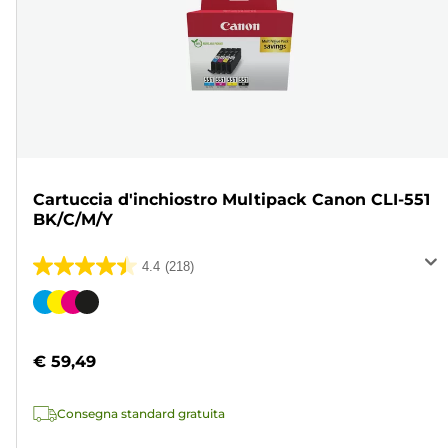
Cartuccia d'inchiostro Multipack Canon CLI-551
BK/C/M/Y
4.4
(218)
4.4
su
Cartuccia
5
a
stelle.
colori
€ 59,49
218
recensioni
Consegna standard gratuita