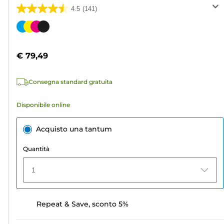
4.5
(141)
4.5
su
Cartuccia
5
a
stelle.
colori
€ 79,49
141
recensioni
Consegna standard gratuita
Disponibile online
Acquisto una tantum
Quantità
1
Repeat & Save, sconto 5%