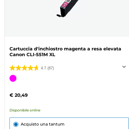
Cartuccia d'inchiostro magenta a resa elevata
Canon CLI-551M XL
4.7
(87)
4.7
su
Cartuccia
5
a
stelle.
colori
€ 20,49
87
recensioni
Disponibile online
Acquisto una tantum