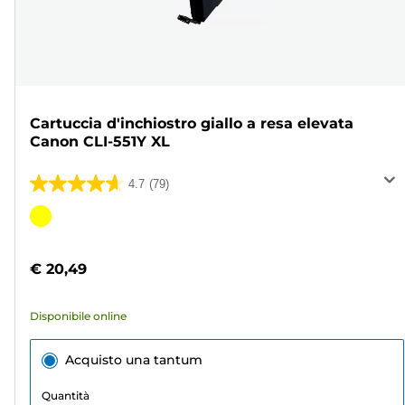
Cartuccia d'inchiostro giallo a resa elevata
Canon CLI-551Y XL
4.7
(79)
4.7
su
Cartuccia
5
a
stelle.
colori
€ 20,49
79
recensioni
Disponibile online
Acquisto una tantum
Quantità