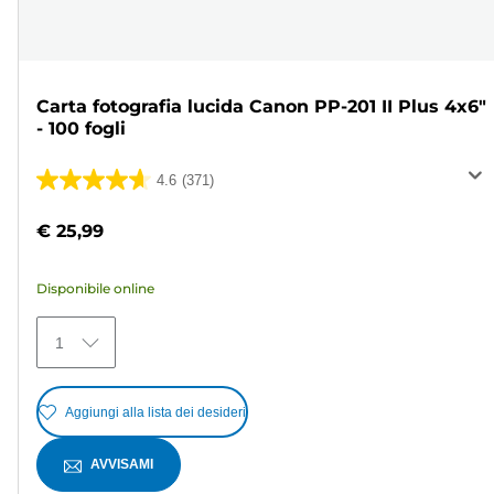
Carta fotografia lucida Canon PP-201 II Plus 4x6"
- 100 fogli
4.6
(371)
4.6
su
€ 25,99
5
stelle.
Disponibile online
371
recensioni
1
Aggiungi alla lista dei desideri
AVVISAMI