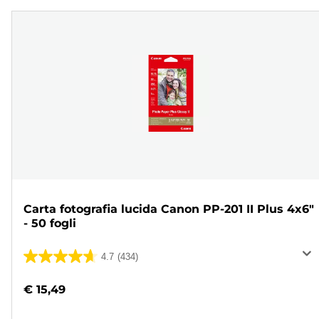
Carta fotografia lucida Canon PP-201 II Plus 4x6"
- 50 fogli
4.7
(434)
4.7
su
€ 15,49
5
stelle.