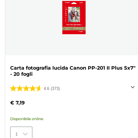
Carta fotografia lucida Canon PP-201 II Plus 5x7"
- 20 fogli
4.6
(373)
4.6
su
€ 7,19
5
stelle.
Disponibile online
373
recensioni
1