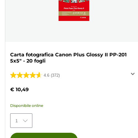
Carta fotografica Canon Plus Glossy II PP-201
5x5" - 20 fogli
4.6
(372)
4.6
su
€ 10,49
5
stelle.
Disponibile online
372
recensioni
1