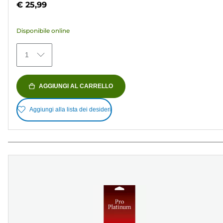
€ 25,99
5
stelle.
Disponibile online
154
recensioni
1
AGGIUNGI AL CARRELLO
Aggiungi alla lista dei desideri