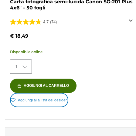
Carta fotografica semi-lucida Canon SG-201 Plus
4x6" - 50 fogli
4.7
(74)
4.7
su
€ 18,49
5
stelle.
Disponibile online
74
recensioni
1
AGGIUNGI AL CARRELLO
Aggiungi alla lista dei desideri