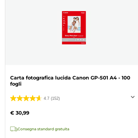
Carta fotografica lucida Canon GP-501 A4 - 100
fogli
4.7
(152)
4.7
su
€ 30,99
5
stelle.
Consegna standard gratuita
152