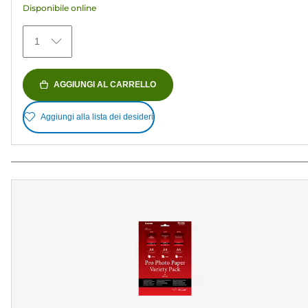
Disponibile online
434
recensioni
1
AGGIUNGI AL CARRELLO
Aggiungi alla lista dei desideri