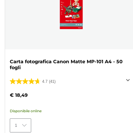
Carta fotografica Canon Matte MP-101 A4 - 50
fogli
4.7
(41)
4.7
su
€ 18,49
5
stelle.
Disponibile online
41
recensioni
1