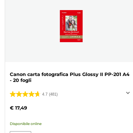
Canon carta fotografica Plus Glossy II PP-201 A4
- 20 fogli
4.7
(481)
4.7
su
€ 17,49
5
stelle.
Disponibile online
481