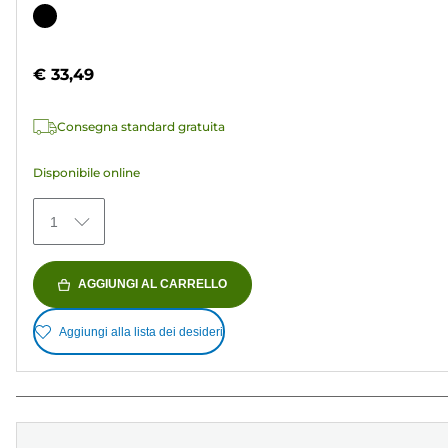
su
Cartuccia
5
a
stelle.
colori
€ 33,49
37
recensioni
Consegna standard gratuita
Disponibile online
1
AGGIUNGI AL CARRELLO
Aggiungi alla lista dei desideri