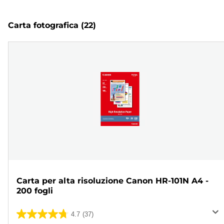
Carta fotografica
(22)
Carta per alta risoluzione Canon HR-101N A4 -
200 fogli
4.7
(37)
4.7