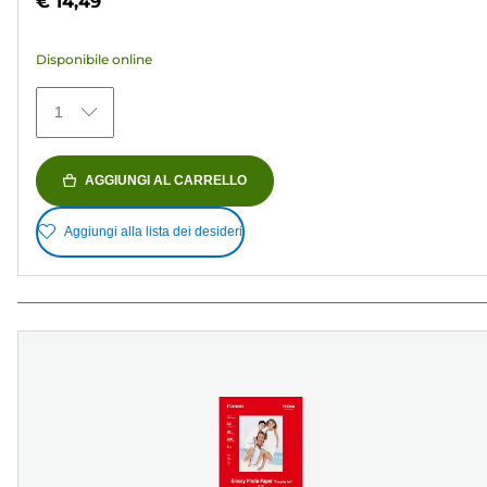
€ 14,49
5
stelle.
Disponibile online
154
recensioni
1
AGGIUNGI AL CARRELLO
Aggiungi alla lista dei desideri