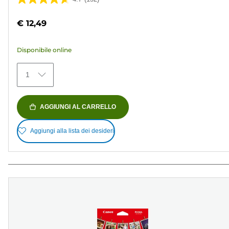
4.7
su
€ 12,49
5
stelle.
Disponibile online
152
recensioni
1
AGGIUNGI AL CARRELLO
Aggiungi alla lista dei desideri