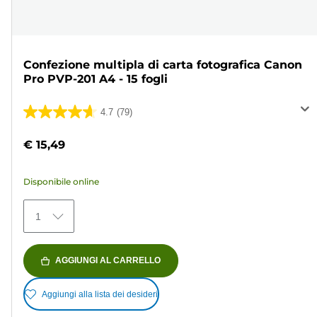
Confezione multipla di carta fotografica Canon
Pro PVP-201 A4 - 15 fogli
4.7
(79)
4.7
su
€ 15,49
5
stelle.
Disponibile online
79
recensioni
1
AGGIUNGI AL CARRELLO
Aggiungi alla lista dei desideri