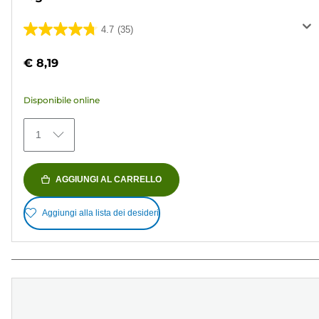
4.7
(35)
4.7
su
€ 8,19
5
stelle.
Disponibile online
35
recensioni
1
AGGIUNGI AL CARRELLO
Aggiungi alla lista dei desideri