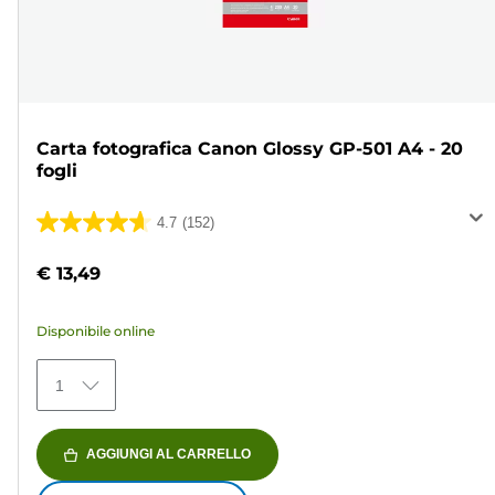
Carta fotografica Canon Glossy GP-501 A4 - 20
fogli
4.7
(152)
4.7
su
€ 13,49
5
stelle.
Disponibile online
152
recensioni
1
AGGIUNGI AL CARRELLO