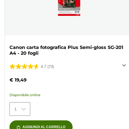
Canon carta fotografica Plus Semi-gloss SG-201
A4 - 20 fogli
4.7
(73)
4.7
su
€ 19,49
5
stelle.
Disponibile online
73
recensioni
1
AGGIUNGI AL CARRELLO