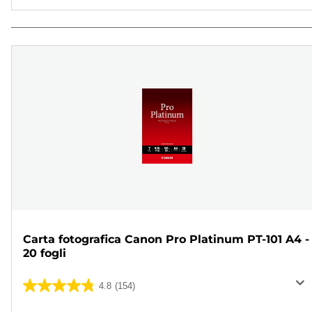
Carta fotografica Canon Pro Platinum PT-101 A4 -
20 fogli
4.8
(154)
4.8
su