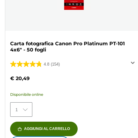
Carta fotografica Canon Pro Platinum PT-101
4x6" - 50 fogli
4.8
(154)
4.8
su
€ 20,49
5
stelle.
Disponibile online
154
recensioni
1
AGGIUNGI AL CARRELLO