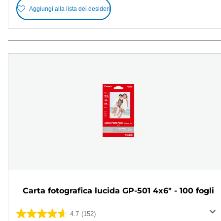
Aggiungi alla lista dei desideri
Carta fotografica lucida GP-501 4x6" - 100 fogli
4.7
(152)
4.7