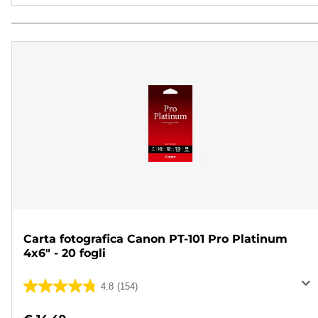
Carta fotografica Canon PT-101 Pro Platinum
4x6" - 20 fogli
4.8
(154)
4.8
su