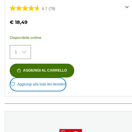
4.7
(79)
4.7
su
€ 18,49
5
stelle.
Disponibile online
79
recensioni
1
AGGIUNGI AL CARRELLO
Aggiungi alla lista dei desideri