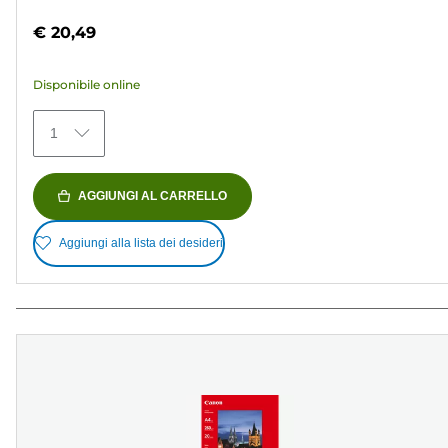
su
€ 20,49
5
stelle.
Disponibile online
152
recensioni
1
AGGIUNGI AL CARRELLO
Aggiungi alla lista dei desideri