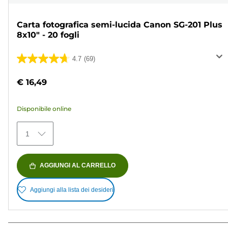
Carta fotografica semi-lucida Canon SG-201 Plus
8x10" - 20 fogli
4.7
(69)
4.7
su
€ 16,49
5
stelle.
Disponibile online
69
recensioni
1
AGGIUNGI AL CARRELLO
Aggiungi alla lista dei desideri