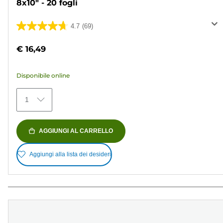
8x10" - 20 fogli
4.7
(69)
4.7
su
€ 16,49
5
stelle.
Disponibile online
69
recensioni
1
AGGIUNGI AL CARRELLO
Aggiungi alla lista dei desideri