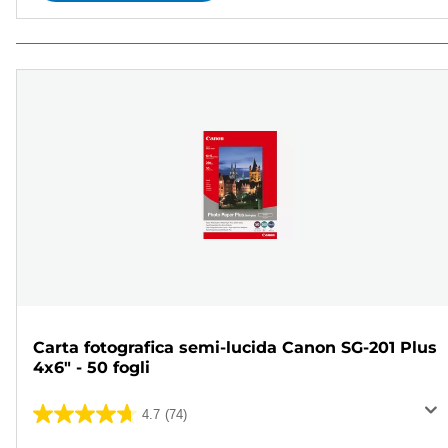
Carta fotografica semi-lucida Canon SG-201 Plus
4x6" - 50 fogli
4.7
(74)
4.7