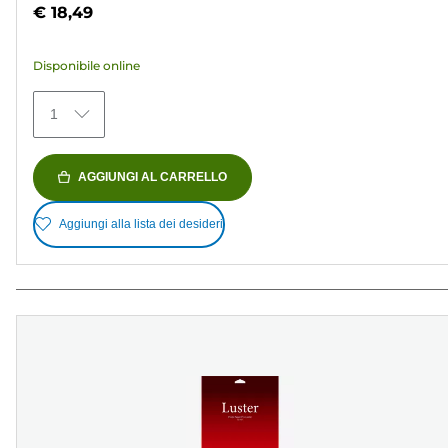
su
€ 18,49
5
stelle.
Disponibile online
74
recensioni
1
AGGIUNGI AL CARRELLO
Aggiungi alla lista dei desideri