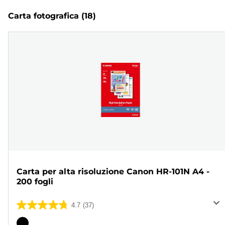
Carta fotografica
(18)
Carta per alta risoluzione Canon HR-101N A4 -
200 fogli
4.7
(37)
4.7
su
Cartuccia