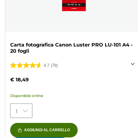
Carta fotografica Canon Luster PRO LU-101 A4 -
20 fogli
4.7
(79)
4.7
su
€ 18,49
5
stelle.
Disponibile online
79
recensioni
1
AGGIUNGI AL CARRELLO