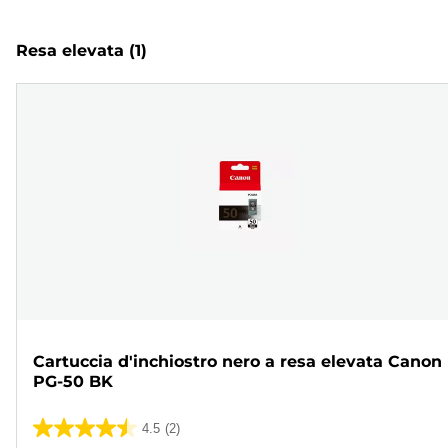
Resa elevata
(1)
Cartuccia d'inchiostro nero a resa elevata Canon
PG-50 BK
4.5
(2)
4.5