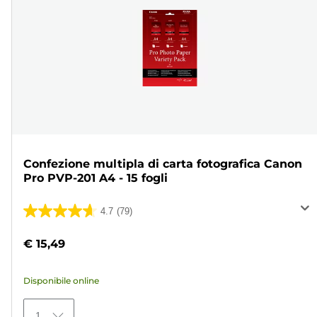
Confezione multipla di carta fotografica Canon
Pro PVP-201 A4 - 15 fogli
4.7
(79)
4.7
su
€ 15,49
5
stelle.
Disponibile online
79
recensioni
1