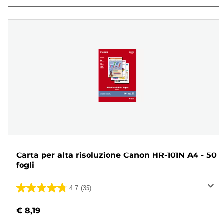
Carta per alta risoluzione Canon HR-101N A4 - 50
fogli
4.7
(35)
4.7
su
€ 8,19
5