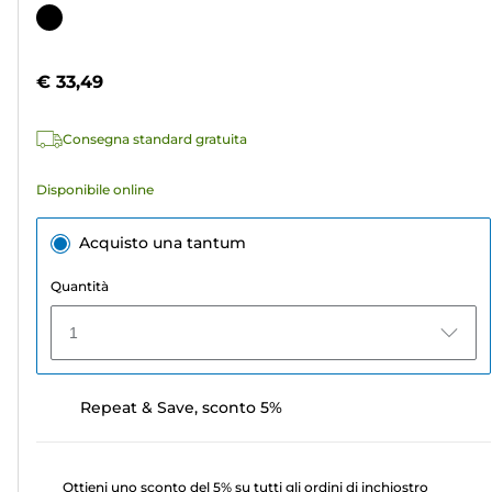
su
Cartuccia
5
a
stelle.
colori
€ 33,49
2
recensioni
Consegna standard gratuita
Disponibile online
Acquisto una tantum
Quantità
1
Repeat & Save, sconto 5%
Ottieni uno sconto del 5% su tutti gli ordini di inchiostro