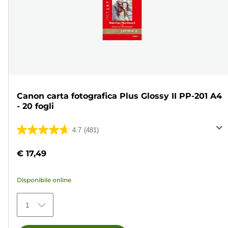
Canon carta fotografica Plus Glossy II PP-201 A4
- 20 fogli
4.7
(481)
4.7
su
€ 17,49
5
stelle.
Disponibile online
481
recensioni
1