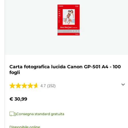
Carta fotografica lucida Canon GP-501 A4 - 100
fogli
4.7
(152)
4.7
su
€ 30,99
5
stelle.
Consegna standard gratuita
152
recensioni
Disponibile online