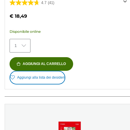
4.7
(41)
4.7
su
€ 18,49
5
stelle.
Disponibile online
41
recensioni
1
AGGIUNGI AL CARRELLO
Aggiungi alla lista dei desideri