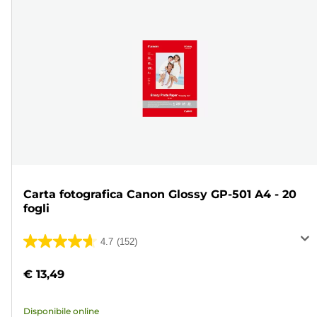
Carta fotografica Canon Glossy GP-501 A4 - 20
fogli
4.7
(152)
4.7
su
€ 13,49
5
stelle.
Disponibile online
152