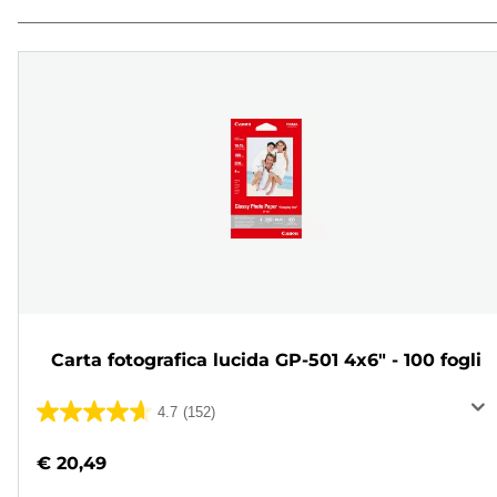
Carta fotografica lucida GP-501 4x6" - 100 fogli
4.7
(152)
4.7
su
€ 20,49
5