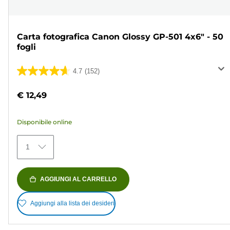
Carta fotografica Canon Glossy GP-501 4x6" - 50
fogli
4.7
(152)
4.7
su
€ 12,49
5
stelle.
Disponibile online
152
recensioni
1
AGGIUNGI AL CARRELLO
Aggiungi alla lista dei desideri