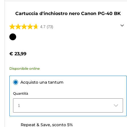
Cartuccia d'inchiostro nero Canon PG-40 BK
4.7
(73)
4.7
su
Cartuccia
5
a
stelle.
colori
€ 23,99
73
recensioni
Disponibile online
Acquisto una tantum
Quantità
1
Repeat & Save, sconto 5%