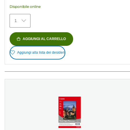
stelle.
Disponibile online
152
recensioni
1
AGGIUNGI AL CARRELLO
Aggiungi alla lista dei desideri