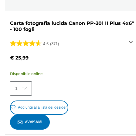
Carta fotografia lucida Canon PP-201 II Plus 4x6"
- 100 fogli
4.6
(371)
4.6
su
€ 25,99
5
stelle.
Disponibile online
371
recensioni
1
Aggiungi alla lista dei desideri
AVVISAMI