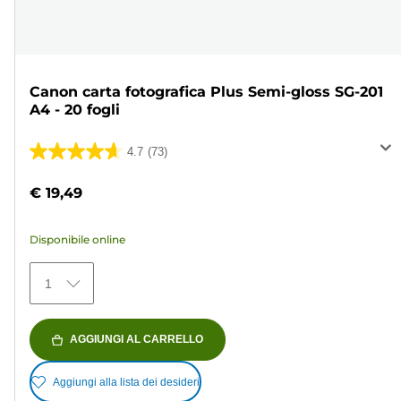
Canon carta fotografica Plus Semi-gloss SG-201
A4 - 20 fogli
4.7
(73)
4.7
su
€ 19,49
5
stelle.
Disponibile online
73
recensioni
1
AGGIUNGI AL CARRELLO
Aggiungi alla lista dei desideri