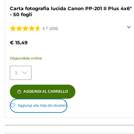
Carta fotografia lucida Canon PP-201 II Plus 4x6"
- 50 fogli
4.7
(434)
4.7
su
€ 15,49
5
stelle.
Disponibile online
434
recensioni
1
AGGIUNGI AL CARRELLO
Aggiungi alla lista dei desideri