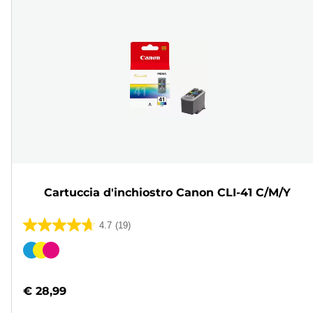
Cartuccia d'inchiostro Canon CLI-41 C/M/Y
4.7
(19)
4.7
su
Cartuccia
5
a
stelle.
colori
€ 28,99
19