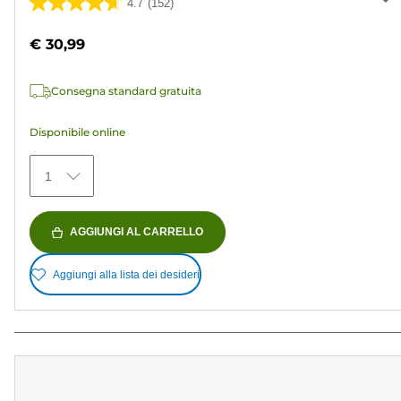
4.7
(152)
4.7
su
€ 30,99
5
stelle.
Consegna standard gratuita
152
recensioni
Disponibile online
1
AGGIUNGI AL CARRELLO
Aggiungi alla lista dei desideri