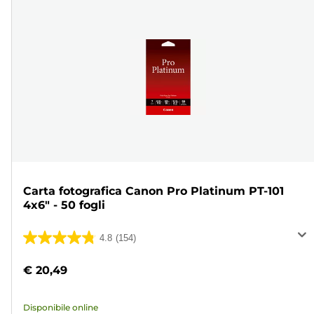
Carta fotografica Canon Pro Platinum PT-101
4x6" - 50 fogli
4.8
(154)
4.8
su
€ 20,49
5
stelle.
Disponibile online
154