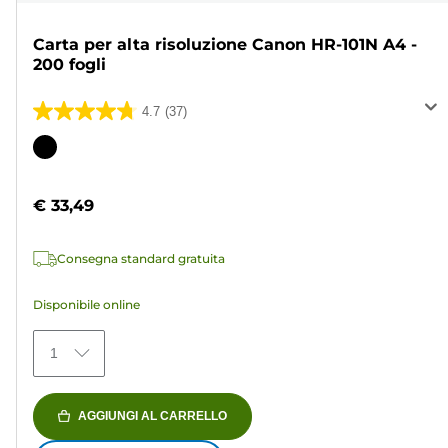
Carta per alta risoluzione Canon HR-101N A4 -
200 fogli
4.7
(37)
4.7
su
Cartuccia
5
a
stelle.
colori
€ 33,49
37
recensioni
Consegna standard gratuita
Disponibile online
1
AGGIUNGI AL CARRELLO