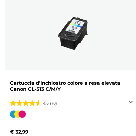
Cartuccia d'inchiostro colore a resa elevata
Canon CL-513 C/M/Y
4.6
(70)
4.6
su
Cartuccia
5
a
stelle.
colori
€ 32,99
70