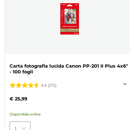
Carta fotografia lucida Canon PP-201 II Plus 4x6"
- 100 fogli
4.6
(371)
4.6
su
€ 25,99
5
stelle.
Disponibile online
371
recensioni
1