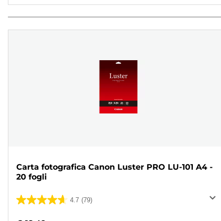
Carta fotografica Canon Luster PRO LU-101 A4 -
20 fogli
4.7
(79)
4.7
su