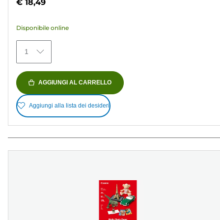
€ 18,49
5
stelle.
Disponibile online
79
recensioni
1
AGGIUNGI AL CARRELLO
Aggiungi alla lista dei desideri