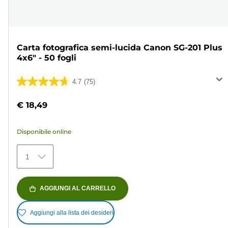
Carta fotografica semi-lucida Canon SG-201 Plus
4x6" - 50 fogli
4.7
(75)
4.7
su
€ 18,49
5
stelle.
Disponibile online
75
recensioni
1
AGGIUNGI AL CARRELLO
Aggiungi alla lista dei desideri