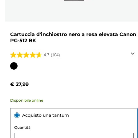
Cartuccia d'inchiostro nero a resa elevata Canon
PG-512 BK
4.7
(104)
4.7
su
Cartuccia
5
a
stelle.
colori
€ 27,99
104
recensioni
Disponibile online
Acquisto una tantum
Quantità