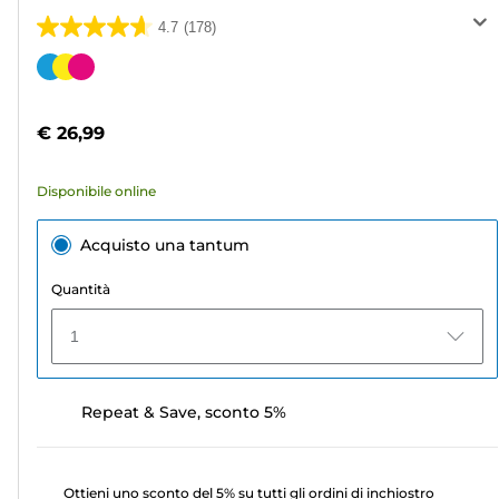
4.7
(178)
4.7
su
Cartuccia
5
a
stelle.
colori
€ 26,99
178
recensioni
Disponibile online
Acquisto una tantum
Quantità
1
Repeat & Save, sconto 5%
Ottieni uno sconto del 5% su tutti gli ordini di inchiostro