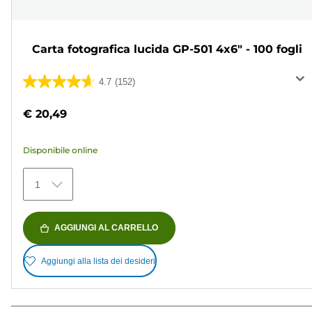
Carta fotografica lucida GP-501 4x6" - 100 fogli
4.7
(152)
4.7
su
€ 20,49
5
stelle.
Disponibile online
152
recensioni
1
AGGIUNGI AL CARRELLO
Aggiungi alla lista dei desideri