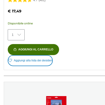
4.7
(481)
4.7
su
€ 17,49
5
stelle.
Disponibile online
481
recensioni
1
AGGIUNGI AL CARRELLO
Aggiungi alla lista dei desideri