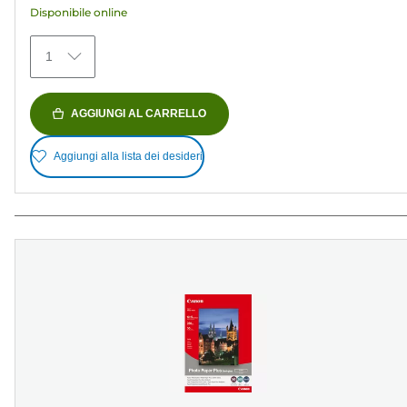
Disponibile online
74
recensioni
1
AGGIUNGI AL CARRELLO
Aggiungi alla lista dei desideri