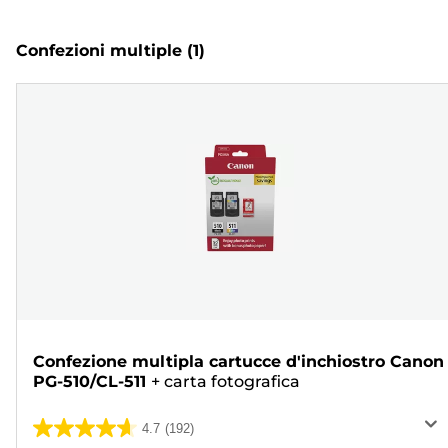
Confezioni multiple
(1)
Confezione multipla cartucce d'inchiostro Canon
PG-510/CL-511
+
carta fotografica
4.7
(192)
4.7