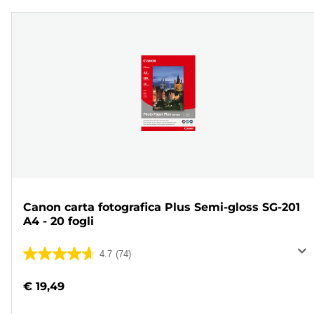
Canon carta fotografica Plus Semi-gloss SG-201
A4 - 20 fogli
4.7
(74)
4.7
su
€ 19,49
5
stelle.