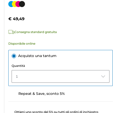
su
Cartuccia
5
a
stelle.
colori
€ 49,49
192
recensioni
Consegna standard gratuita
Disponibile online
Acquisto una tantum
Quantità
1
Repeat & Save, sconto 5%
Ottieni uno sconto del 5% su tutti gli ordini di inchiostro