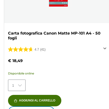
Carta fotografica Canon Matte MP-101 A4 - 50
fogli
4.7
(41)
4.7
su
€ 18,49
5
stelle.
Disponibile online
41
recensioni
1
AGGIUNGI AL CARRELLO