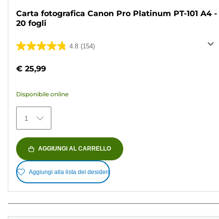
Carta fotografica Canon Pro Platinum PT-101 A4 -
20 fogli
4.8
(154)
4.8
su
€ 25,99
5
stelle.
Disponibile online
154
recensioni
1
AGGIUNGI AL CARRELLO
Aggiungi alla lista dei desideri