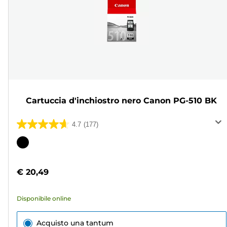
Cartuccia d'inchiostro nero Canon PG-510 BK
4.7
(177)
4.7
su
Cartuccia
5
a
stelle.
colori
€ 20,49
177
recensioni
Disponibile online
Acquisto una tantum