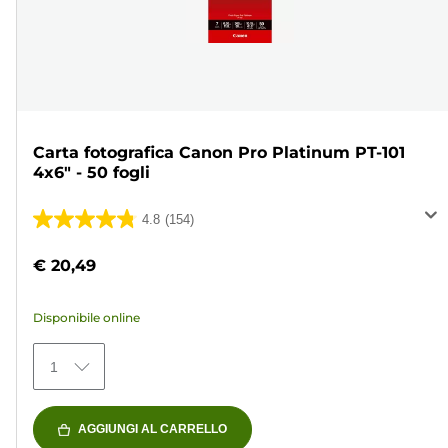
Carta fotografica Canon Pro Platinum PT-101
4x6" - 50 fogli
4.8
(154)
4.8
su
€ 20,49
5
stelle.
Disponibile online
154
recensioni
1
AGGIUNGI AL CARRELLO