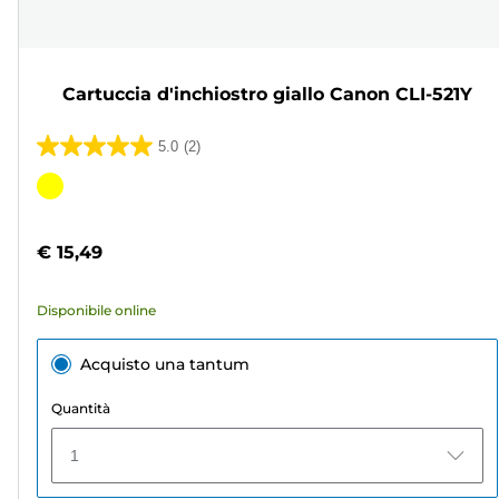
Cartuccia d'inchiostro giallo Canon CLI-521Y
5.0
(2)
5.0
su
Cartuccia
5
a
stelle.
colori
€ 15,49
2
recensioni
Disponibile online
Acquisto una tantum
Quantità
1