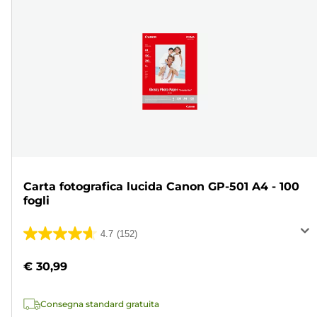
Carta fotografica lucida Canon GP-501 A4 - 100
fogli
4.7
(152)
4.7
su
€ 30,99
5
stelle.
Consegna standard gratuita
152