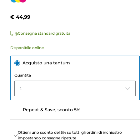
5
a
stelle.
colori
€ 44,99
49
recensioni
Consegna standard gratuita
Disponibile online
Acquisto una tantum
Quantità
1
Repeat & Save, sconto 5%
Ottieni uno sconto del 5% su tutti gli ordini di inchiostro
impostando consegne ripetute