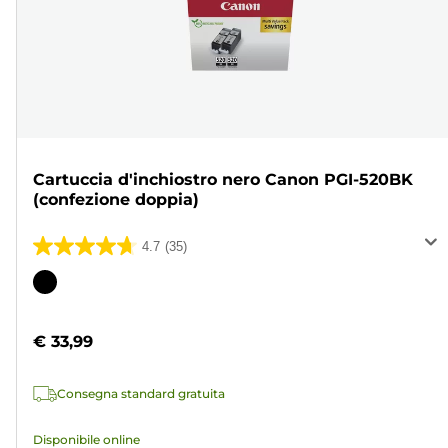
Cartuccia d'inchiostro nero Canon PGI-520BK
(confezione doppia)
4.7
(35)
4.7
su
Cartuccia
5
a
stelle.
colori
€ 33,99
35
recensioni
Consegna standard gratuita
Disponibile online