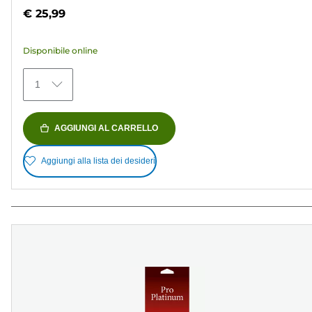
su
€ 25,99
5
stelle.
Disponibile online
154
recensioni
1
AGGIUNGI AL CARRELLO
Aggiungi alla lista dei desideri