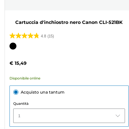
Cartuccia d'inchiostro nero Canon CLI-521BK
4.8
(15)
4.8
su
Cartuccia
5
a
stelle.
colori
€ 15,49
15
recensioni
Disponibile online
Acquisto una tantum
Quantità
1