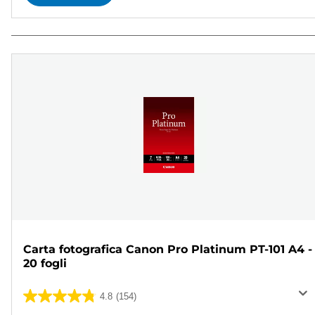
Carta fotografica Canon Pro Platinum PT-101 A4 -
20 fogli
4.8
(154)
4.8