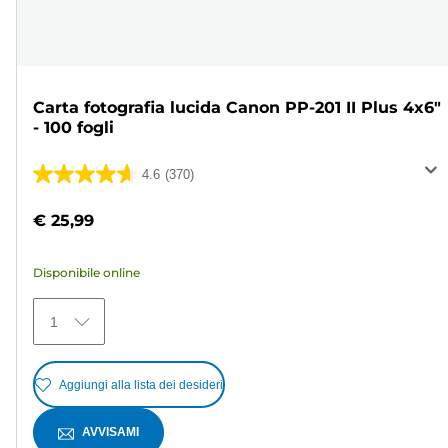
Carta fotografia lucida Canon PP-201 II Plus 4x6"
- 100 fogli
4.6
(370)
4.6
su
€ 25,99
5
stelle.
Disponibile online
370
recensioni
1
Aggiungi alla lista dei desideri
AVVISAMI