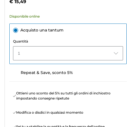
€ 15,49
3
recensioni
Disponibile online
Acquisto una tantum
Quantità
1
Repeat & Save, sconto 5%
Ottieni uno sconto del 5% su tutti gli ordini di inchiostro
impostando consegne ripetute
Modifica o disdici in qualsiasi momento
Sei tu a stabilire la quantità e la frequenza dell'ordine