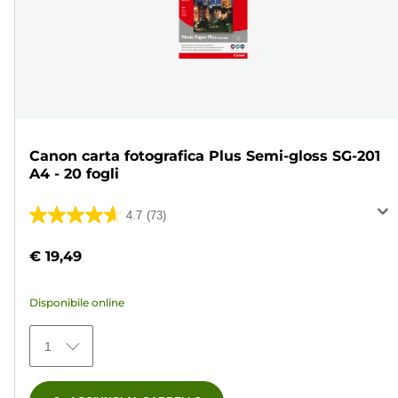
Canon carta fotografica Plus Semi-gloss SG-201
A4 - 20 fogli
4.7
(73)
4.7
su
€ 19,49
5
stelle.
Disponibile online
73
recensioni
1