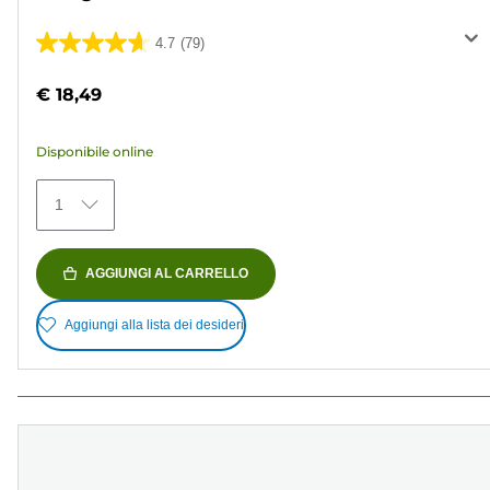
4.7
(79)
4.7
su
€ 18,49
5
stelle.
Disponibile online
79
recensioni
1
AGGIUNGI AL CARRELLO
Aggiungi alla lista dei desideri