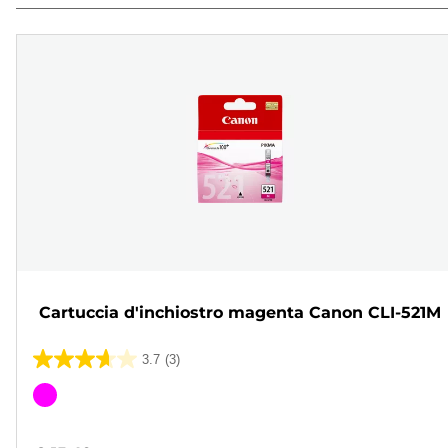
Cartuccia d'inchiostro magenta Canon CLI-521M
3.7
(3)
3.7
su
Cartuccia
5
a
stelle.
colori