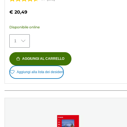
4.7
su
€ 20,49
5
stelle.
Disponibile online
152
recensioni
1
AGGIUNGI AL CARRELLO
Aggiungi alla lista dei desideri