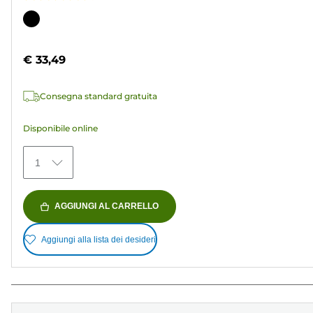
4.7
su
Cartuccia
5
a
stelle.
colori
€ 33,49
37
recensioni
Consegna standard gratuita
Disponibile online
1
AGGIUNGI AL CARRELLO
Aggiungi alla lista dei desideri