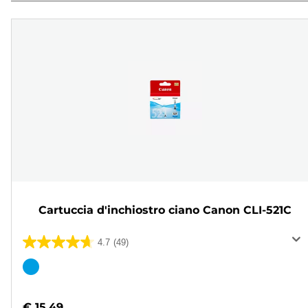
Cartuccia d'inchiostro ciano Canon CLI-521C
4.7
(49)
4.7
su
Cartuccia
5
a
stelle.
colori
€ 15,49