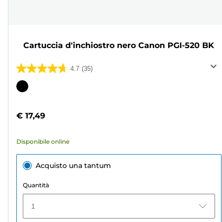
Cartuccia d'inchiostro nero Canon PGI-520 BK
4.7
(35)
4.7
su
Cartuccia
5
a
stelle.
colori
€ 17,49
35
recensioni
Disponibile online
Acquisto una tantum
Quantità
1