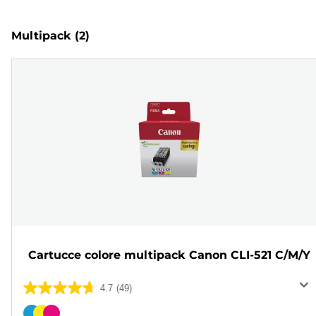
Multipack
(2)
Cartucce colore multipack Canon CLI-521 C/M/Y
4.7
(49)
4.7
su
Cartuccia