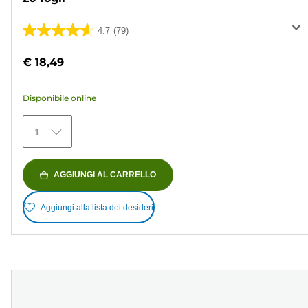
4.7
(79)
4.7
su
€ 18,49
5
stelle.
Disponibile online
79
recensioni
1
AGGIUNGI AL CARRELLO
Aggiungi alla lista dei desideri