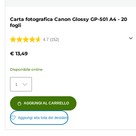
Carta fotografica Canon Glossy GP-501 A4 - 20
fogli
4.7
(152)
4.7
su
€ 13,49
5
stelle.
Disponibile online
152
recensioni
1
AGGIUNGI AL CARRELLO
Aggiungi alla lista dei desideri