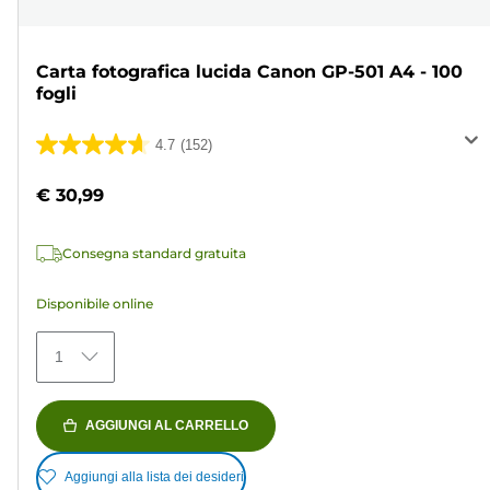
Carta fotografica lucida Canon GP-501 A4 - 100
fogli
4.7
(152)
4.7
su
€ 30,99
5
stelle.
Consegna standard gratuita
152
recensioni
Disponibile online
1
AGGIUNGI AL CARRELLO
Aggiungi alla lista dei desideri