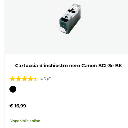
Cartuccia d'inchiostro nero Canon BCI-3e BK
4.5
(6)
4.5
su
Cartuccia
5
a
stelle.
colori
€ 16,99
6
recensioni
Disponibile online