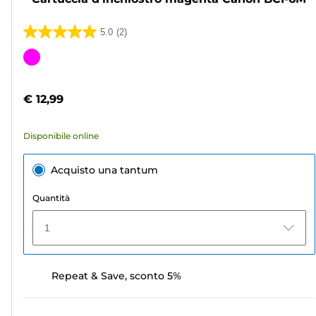
5.0
(2)
5.0
su
Cartuccia
5
a
stelle.
colori
€ 12,99
2
recensioni
Disponibile online
Acquisto una tantum
Quantità
1
Repeat & Save, sconto 5%