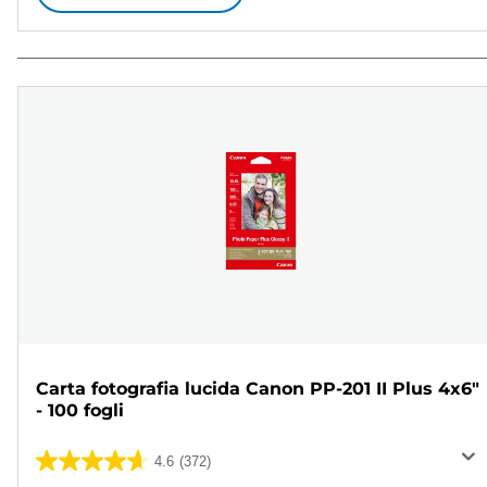
Carta fotografia lucida Canon PP-201 II Plus 4x6"
- 100 fogli
4.6
(372)
4.6