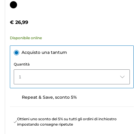
su
Cartuccia
5
a
stelle.
colori
€ 26,99
6
recensioni
Disponibile online
Acquisto una tantum
Quantità
1
Repeat & Save, sconto 5%
Ottieni uno sconto del 5% su tutti gli ordini di inchiostro
impostando consegne ripetute