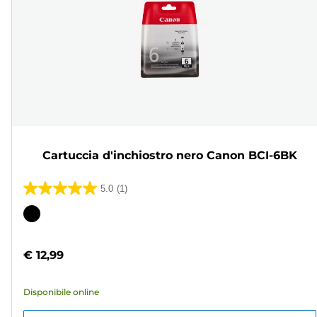
Cartuccia d'inchiostro nero Canon BCI-6BK
5.0
(1)
5.0
su
Cartuccia
5
a
stelle.
colori
€ 12,99
1
recensione
Disponibile online