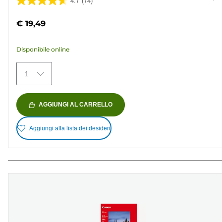
4.7
(74)
4.7
su
€ 19,49
5
stelle.
Disponibile online
74
recensioni
1
AGGIUNGI AL CARRELLO
Aggiungi alla lista dei desideri