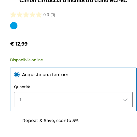
Canon cartuccia d'inchiostro ciano BCI-6C
0.0
(0)
0.0
su
Cartuccia
5
a
stelle.
colori
€ 12,99
Disponibile online
Acquisto una tantum
Quantità
1
Repeat & Save, sconto 5%