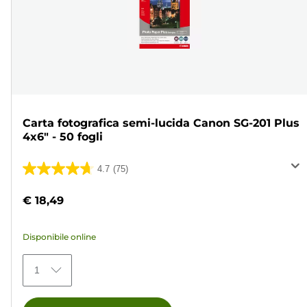
Carta fotografica semi-lucida Canon SG-201 Plus
4x6" - 50 fogli
4.7
(75)
4.7
su
€ 18,49
5
stelle.
Disponibile online
75
recensioni
1