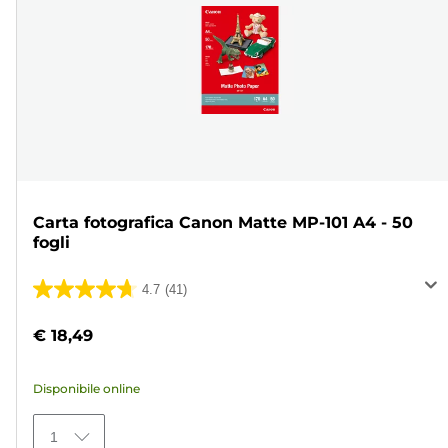
Carta fotografica Canon Matte MP-101 A4 - 50
fogli
4.7
(41)
4.7
su
€ 18,49
5
stelle.
Disponibile online
41
recensioni
1