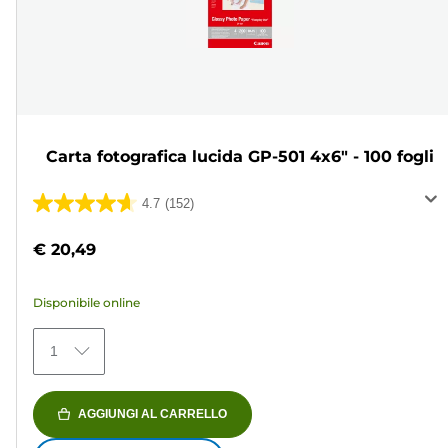
Carta fotografica lucida GP-501 4x6" - 100 fogli
4.7
(152)
4.7
su
€ 20,49
5
stelle.
Disponibile online
152
recensioni
1
AGGIUNGI AL CARRELLO