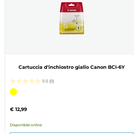
Cartuccia d'inchiostro giallo Canon BCI-6Y
0.0
(0)
0.0
su
Cartuccia
5
a
stelle.
colori
€ 12,99
Disponibile online