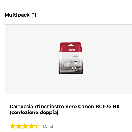
Multipack
(1)
Cartuccia d'inchiostro nero Canon BCI-3e BK
(confezione doppia)
4.5
(6)
4.5