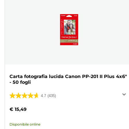
Carta fotografia lucida Canon PP-201 II Plus 4x6"
- 50 fogli
4.7
(435)
4.7
su
€ 15,49
5
stelle.
Disponibile online
435