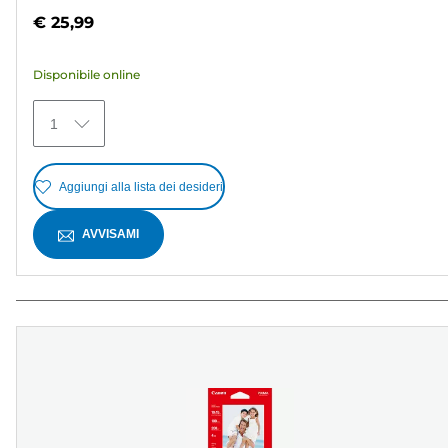
su
€ 25,99
5
stelle.
Disponibile online
372
recensioni
1
Aggiungi alla lista dei desideri
AVVISAMI