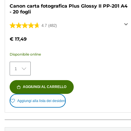
Canon carta fotografica Plus Glossy II PP-201 A4
- 20 fogli
4.7
(482)
4.7
su
€ 17,49
5
stelle.
Disponibile online
482
recensioni
1
AGGIUNGI AL CARRELLO
Aggiungi alla lista dei desideri