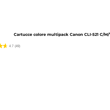
a
Cartucce colore multipack Canon CLI-521 C/M/
4.7
(49)
ni