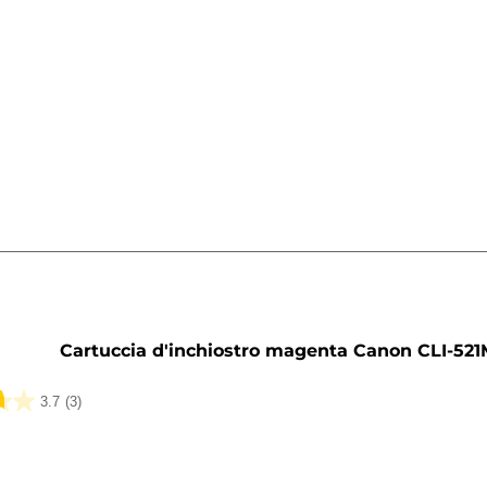
a
Cartuccia d'inchiostro magenta Canon CLI-52
3.7
(3)