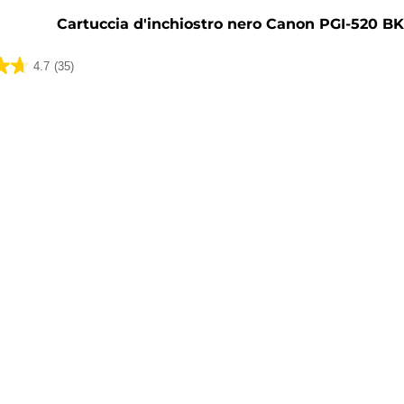
Cartuccia d'inchiostro nero Canon PGI-520 B
4.7
(35)
ni