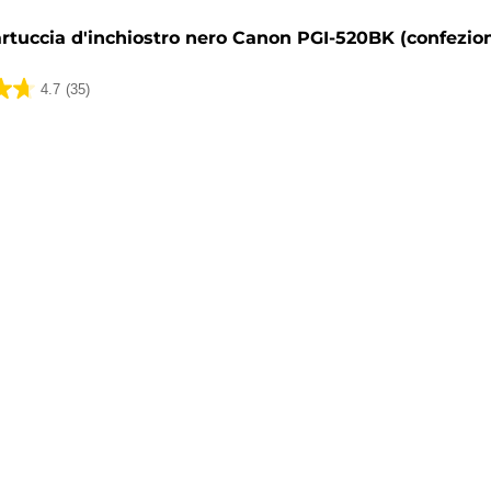
rtuccia d'inchiostro nero Canon PGI-520BK (confezio
4.7
(35)
ni