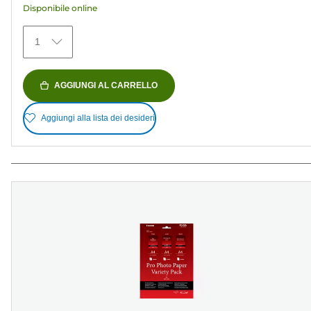
Disponibile online
434
recensioni
1
AGGIUNGI AL CARRELLO
Aggiungi alla lista dei desideri