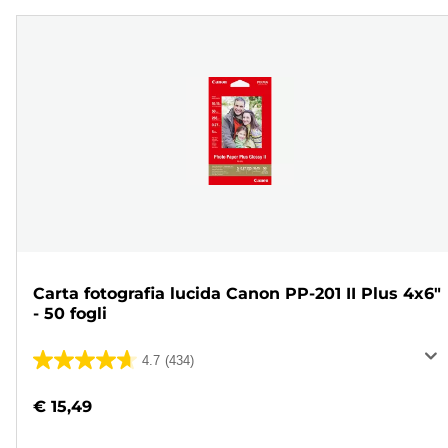
Carta fotografia lucida Canon PP-201 II Plus 4x6"
- 50 fogli
4.7
(434)
4.7
su
€ 15,49
5
stelle.