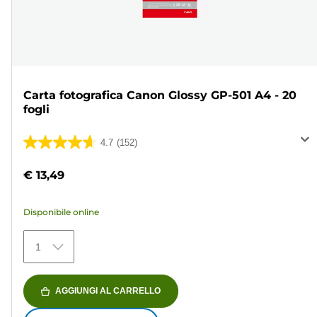
Carta fotografica Canon Glossy GP-501 A4 - 20
fogli
4.7
(152)
4.7
su
€ 13,49
5
stelle.
Disponibile online
152
recensioni
1
AGGIUNGI AL CARRELLO