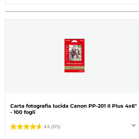
Carta fotografia lucida Canon PP-201 II Plus 4x6"
- 100 fogli
4.6
(371)
4.6
su