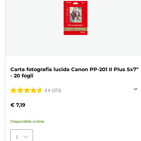
Carta fotografia lucida Canon PP-201 II Plus 5x7"
- 20 fogli
4.6
(373)
4.6
su
€ 7,19
5
stelle.
Disponibile online
373
recensioni
1