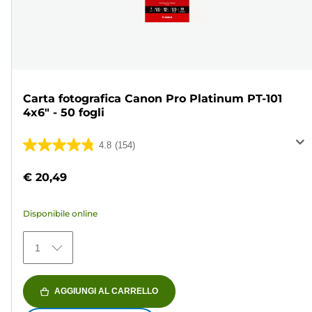
Carta fotografica Canon Pro Platinum PT-101
4x6" - 50 fogli
4.8
(154)
4.8
su
€ 20,49
5
stelle.
Disponibile online
154
recensioni
1
AGGIUNGI AL CARRELLO