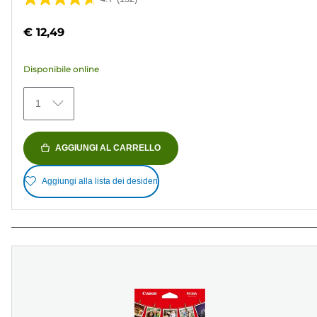
4.7
su
€ 12,49
5
stelle.
Disponibile online
152
recensioni
1
AGGIUNGI AL CARRELLO
Aggiungi alla lista dei desideri