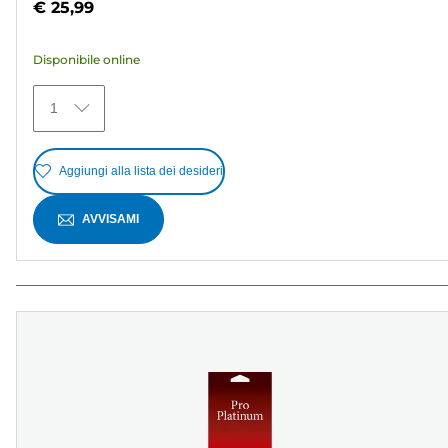
€ 25,99
5
stelle.
Disponibile online
371
recensioni
1
Aggiungi alla lista dei desideri
AVVISAMI