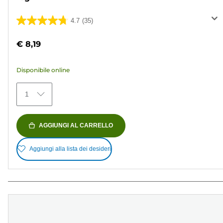
4.7
(35)
4.7
su
€ 8,19
5
stelle.
Disponibile online
35
recensioni
1
AGGIUNGI AL CARRELLO
Aggiungi alla lista dei desideri