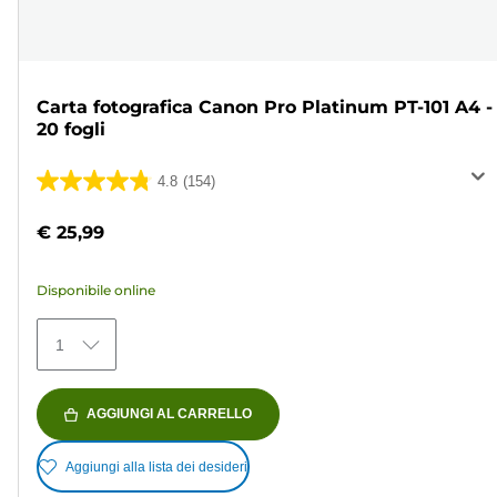
Carta fotografica Canon Pro Platinum PT-101 A4 -
20 fogli
4.8
(154)
4.8
su
€ 25,99
5
stelle.
Disponibile online
154
recensioni
1
AGGIUNGI AL CARRELLO
Aggiungi alla lista dei desideri