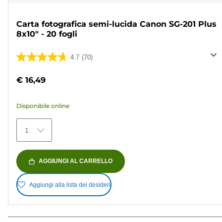
Carta fotografica semi-lucida Canon SG-201 Plus
8x10" - 20 fogli
4.7
(70)
4.7
su
€ 16,49
5
stelle.
Disponibile online
70
recensioni
1
AGGIUNGI AL CARRELLO
Aggiungi alla lista dei desideri