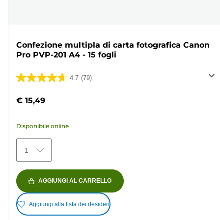
Confezione multipla di carta fotografica Canon
Pro PVP-201 A4 - 15 fogli
4.7
(79)
4.7
su
€ 15,49
5
stelle.
Disponibile online
79
recensioni
1
AGGIUNGI AL CARRELLO
Aggiungi alla lista dei desideri