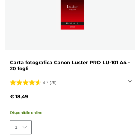
Carta fotografica Canon Luster PRO LU-101 A4 -
20 fogli
4.7
(79)
4.7
su
€ 18,49
5
stelle.
Disponibile online
79
recensioni
1