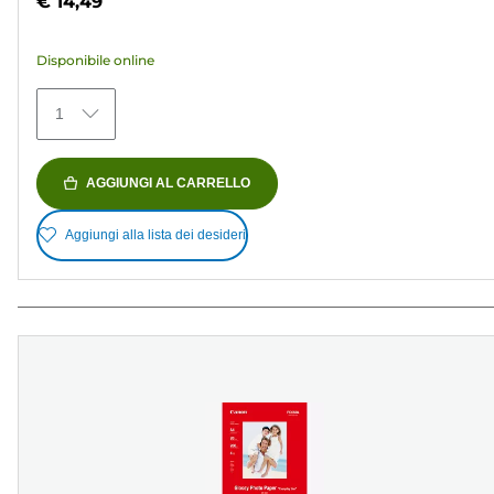
€ 14,49
5
stelle.
Disponibile online
154
recensioni
1
AGGIUNGI AL CARRELLO
Aggiungi alla lista dei desideri