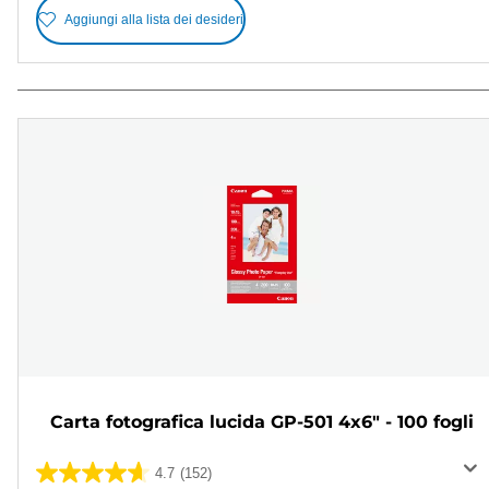
Aggiungi alla lista dei desideri
Carta fotografica lucida GP-501 4x6" - 100 fogli
4.7
(152)
4.7