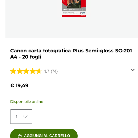
Canon carta fotografica Plus Semi-gloss SG-201
A4 - 20 fogli
4.7
(74)
4.7
su
€ 19,49
5
stelle.
Disponibile online
74
recensioni
1
AGGIUNGI AL CARRELLO