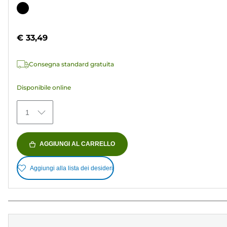
su
Cartuccia
5
a
stelle.
colori
€ 33,49
37
recensioni
Consegna standard gratuita
Disponibile online
1
AGGIUNGI AL CARRELLO
Aggiungi alla lista dei desideri