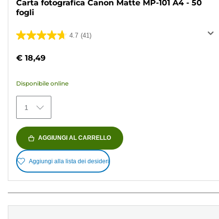
Carta fotografica Canon Matte MP-101 A4 - 50
fogli
4.7
(41)
4.7
su
€ 18,49
5
stelle.
Disponibile online
41
recensioni
1
AGGIUNGI AL CARRELLO
Aggiungi alla lista dei desideri