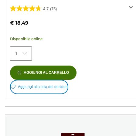
4.7
(75)
4.7
su
€ 18,49
5
stelle.
Disponibile online
75
recensioni
1
AGGIUNGI AL CARRELLO
Aggiungi alla lista dei desideri