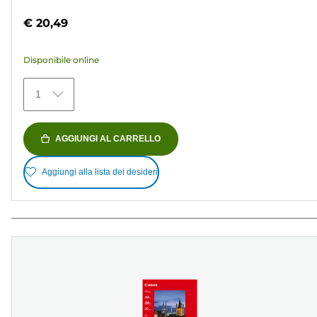
su
€ 20,49
5
stelle.
Disponibile online
152
recensioni
1
AGGIUNGI AL CARRELLO
Aggiungi alla lista dei desideri