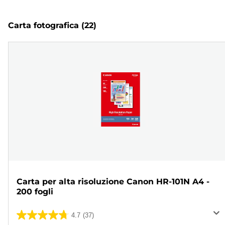
Carta fotografica
(22)
Carta per alta risoluzione Canon HR-101N A4 -
200 fogli
4.7
(37)
4.7