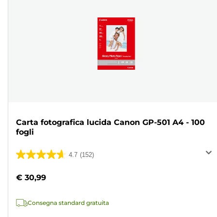
Carta fotografica lucida Canon GP-501 A4 - 100
fogli
4.7
(152)
4.7
su
€ 30,99
5
stelle.
Consegna standard gratuita
152