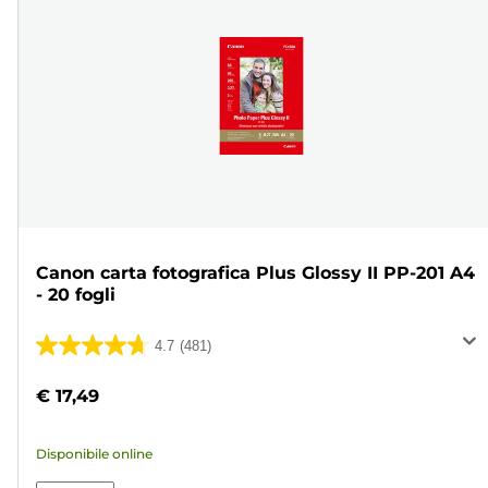
Canon carta fotografica Plus Glossy II PP-201 A4
- 20 fogli
4.7
(481)
4.7
su
€ 17,49
5
stelle.
Disponibile online
481