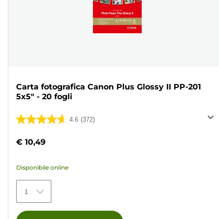
Carta fotografica Canon Plus Glossy II PP-201
5x5" - 20 fogli
4.6
(372)
4.6
su
€ 10,49
5
stelle.
Disponibile online
372
recensioni
1