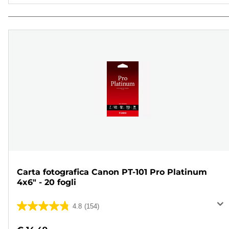
Carta fotografica Canon PT-101 Pro Platinum
4x6" - 20 fogli
4.8
(154)
4.8
su