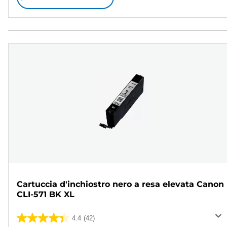
Cartuccia d'inchiostro nero a resa elevata Canon
CLI-571 BK XL
4.4
(42)
4.4