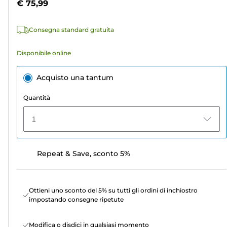
€ 75,99
525
recensioni
Consegna standard gratuita
Disponibile online
Acquisto una tantum
Quantità
1
Repeat & Save, sconto 5%
Ottieni uno sconto del 5% su tutti gli ordini di inchiostro
impostando consegne ripetute
Modifica o disdici in qualsiasi momento