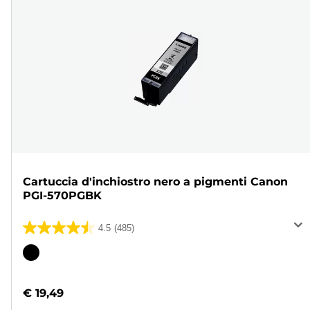
Cartuccia d'inchiostro nero a pigmenti Canon
PGI-570PGBK
4.5
(485)
4.5
su
Cartuccia
5
a
stelle.
colori
€ 19,49
485