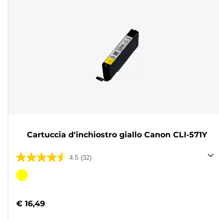
Cartuccia d'inchiostro giallo Canon CLI-571Y
4.5
(32)
4.5
su
Cartuccia
5
a
stelle.
colori
€ 16,49
32