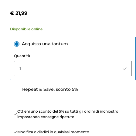
5
a
stelle.
colori
€ 21,99
341
recensioni
Disponibile online
Acquisto una tantum
Quantità
1
Repeat & Save, sconto 5%
Ottieni uno sconto del 5% su tutti gli ordini di inchiostro
impostando consegne ripetute
Modifica o disdici in qualsiasi momento