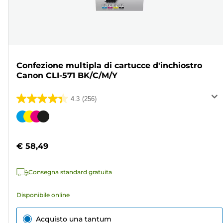
Confezione multipla di cartucce d'inchiostro
Canon CLI-571 BK/C/M/Y
4.3
(256)
4.3
su
Cartuccia
5
a
stelle.
colori
€ 58,49
256
recensioni
Consegna standard gratuita
Disponibile online
Acquisto una tantum