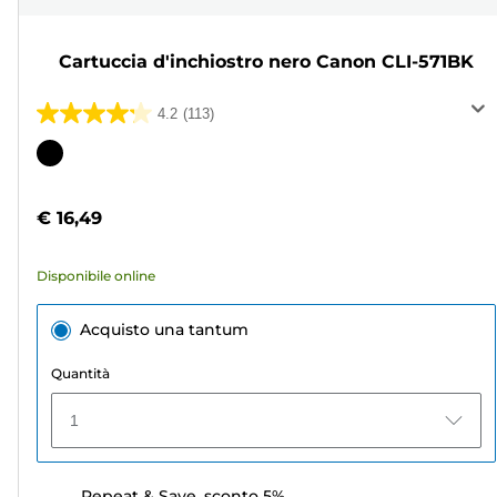
Cartuccia d'inchiostro nero Canon CLI-571BK
4.2
(113)
4.2
su
Cartuccia
5
a
stelle.
colori
€ 16,49
113
recensioni
Disponibile online
Acquisto una tantum
Quantità
1
Repeat & Save, sconto 5%