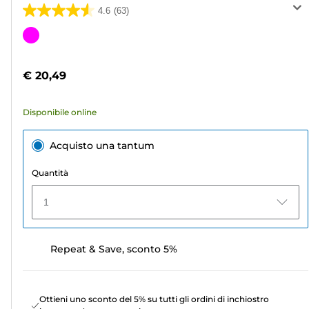
4.6
(63)
4.6
su
Cartuccia
5
a
stelle.
colori
€ 20,49
63
recensioni
Disponibile online
Acquisto una tantum
Quantità
1
Repeat & Save, sconto 5%
Ottieni uno sconto del 5% su tutti gli ordini di inchiostro