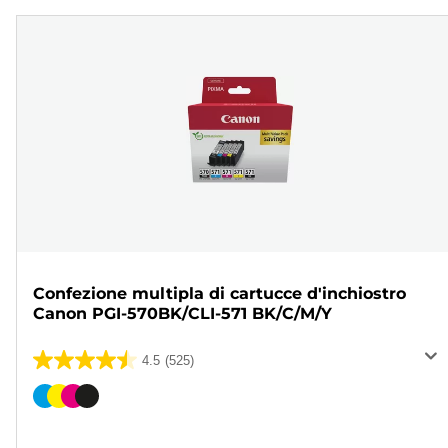
Confezione multipla di cartucce d'inchiostro
Canon PGI-570BK/CLI-571 BK/C/M/Y
4.5
(525)
4.5
su
Cartuccia
5
a
stelle.
colori