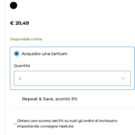
su
Cartuccia
5
a
stelle.
colori
€ 20,49
42
recensioni
Disponibile online
Acquisto una tantum
Quantità
1
Repeat & Save, sconto 5%
Ottieni uno sconto del 5% su tutti gli ordini di inchiostro
impostando consegne ripetute