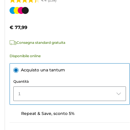
4.4
(239)
4.4
su
Cartuccia
5
a
stelle.
colori
€ 77,99
239
recensioni
Consegna standard gratuita
Disponibile online
Acquisto una tantum
Quantità
1
Repeat & Save, sconto 5%