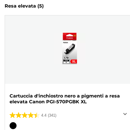
Resa elevata
(5)
Cartuccia d'inchiostro nero a pigmenti a resa
elevata Canon PGI-570PGBK XL
4.4
(341)
4.4
su
Cartuccia