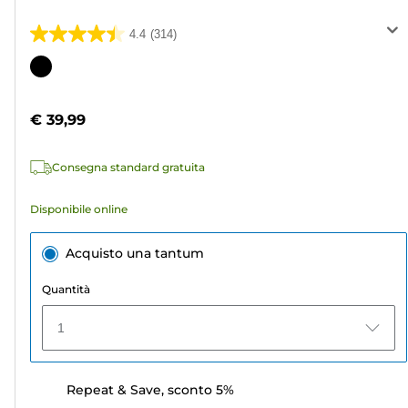
4.4
(314)
4.4
su
Cartuccia
5
a
stelle.
colori
€ 39,99
314
recensioni
Consegna standard gratuita
Disponibile online
Acquisto una tantum
Quantità
1
Repeat & Save, sconto 5%