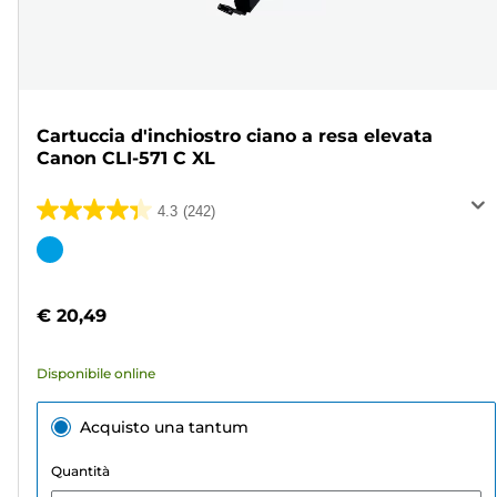
Cartuccia d'inchiostro ciano a resa elevata
Canon CLI-571 C XL
4.3
(242)
4.3
su
Cartuccia
5
a
stelle.
colori
€ 20,49
242
recensioni
Disponibile online
Acquisto una tantum
Quantità