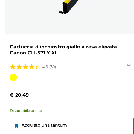
Cartuccia d'inchiostro giallo a resa elevata
Canon CLI-571 Y XL
4.3
(60)
4.3
su
Cartuccia
5
a
stelle.
colori
€ 20,49
60
recensioni
Disponibile online
Acquisto una tantum