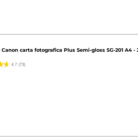
ni
Canon carta fotografica Plus Semi-gloss SG-201 A4 - 2
4.7
(73)
ni