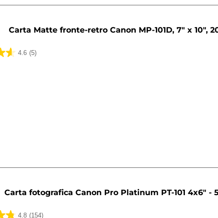
Carta Matte fronte-retro Canon MP-101D, 7" x 10", 20
4.6
(5)
ni
Carta fotografica Canon Pro Platinum PT-101 4x6" - 5
4.8
(154)