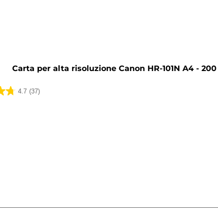
a
Carta per alta risoluzione Canon HR-101N A4 - 200 
4.7
(37)
ni