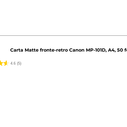
ni
Carta Matte fronte-retro Canon MP-101D, A4, 50 f
4.6
(5)
ni