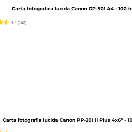
Carta fotografica lucida Canon GP-501 A4 - 100 fo
4.7
(152)
ni
Carta fotografia lucida Canon PP-201 II Plus 4x6" - 10