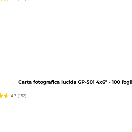
ni
Carta fotografica lucida GP-501 4x6" - 100 fogl
4.7
(152)