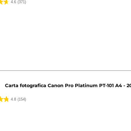
4.6
(371)
ni
Carta fotografica Canon Pro Platinum PT-101 A4 - 20
4.8
(154)