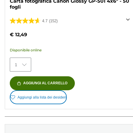
Carta fotografica Canon Glossy GP-501 4x6" - 50
fogli
4.7
(152)
4.7
su
€ 12,49
5
stelle.
Disponibile online
152
recensioni
1
AGGIUNGI AL CARRELLO
Aggiungi alla lista dei desideri