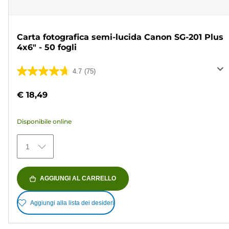
Carta fotografica semi-lucida Canon SG-201 Plus
4x6" - 50 fogli
4.7
(75)
4.7
su
€ 18,49
5
stelle.
Disponibile online
75
recensioni
1
AGGIUNGI AL CARRELLO
Aggiungi alla lista dei desideri