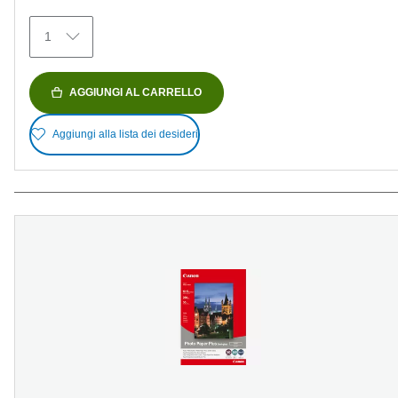
79
recensioni
1
AGGIUNGI AL CARRELLO
Aggiungi alla lista dei desideri