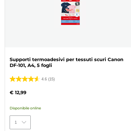
Supporti termoadesivi per tessuti scuri Canon
DF-101, A4, 5 fogli
4.6
(15)
4.6
su
€ 12,99
5
stelle.
Disponibile online
15
recensioni
1