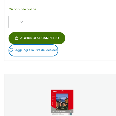
stelle.
Disponibile online
482
recensioni
1
AGGIUNGI AL CARRELLO
Aggiungi alla lista dei desideri