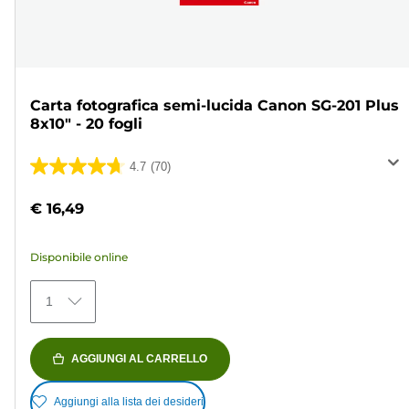
Carta fotografica semi-lucida Canon SG-201 Plus
8x10" - 20 fogli
4.7
(70)
4.7
su
€ 16,49
5
stelle.
Disponibile online
70
recensioni
1
AGGIUNGI AL CARRELLO
Aggiungi alla lista dei desideri