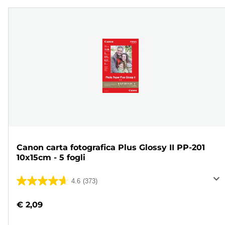
Canon carta fotografica Plus Glossy II PP-201
10x15cm - 5 fogli
4.6
(373)
4.6
su
€ 2,09
5
stelle.