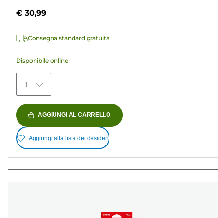
su
€ 30,99
5
stelle.
Consegna standard gratuita
152
recensioni
Disponibile online
1
AGGIUNGI AL CARRELLO
Aggiungi alla lista dei desideri