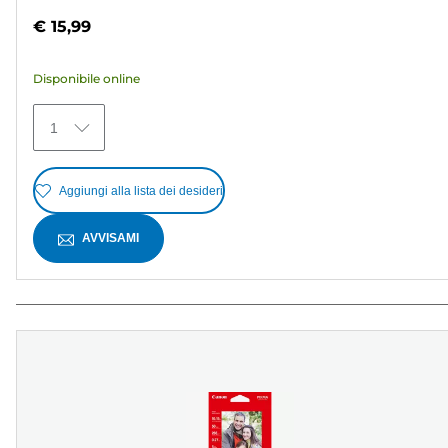
su
€ 15,99
5
stelle.
Disponibile online
30
recensioni
1
Aggiungi alla lista dei desideri
AVVISAMI