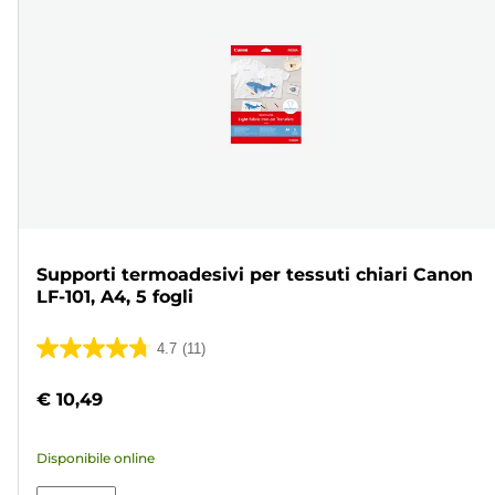
Supporti termoadesivi per tessuti chiari Canon
LF-101, A4, 5 fogli
4.7
(11)
4.7
su
€ 10,49
5
stelle.
Disponibile online
11
recensioni