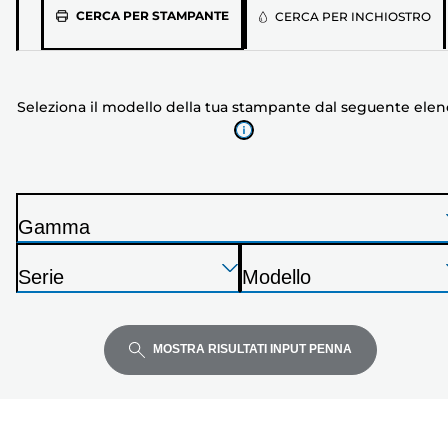
Seleziona
CERCA PER STAMPANTE
CERCA PER INCHIOSTRO
il
modello
della
Seleziona il modello della tua stampante dal seguente ele
tua
stampante
dal
seguente
elenco
Gamma
S
Premi
Premi
Premi
t
Serie
Modello
Invio
Invio
Invio
a
S
S
per
per
per
m
t
t
espandere
espandere
espandere
p
a
a
MOSTRA RISULTATI INPUT PENNA
a
m
m
n
p
p
t
a
a
e
n
n