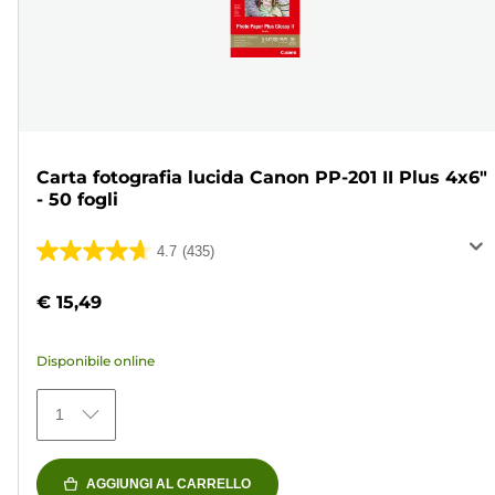
Carta fotografia lucida Canon PP-201 II Plus 4x6"
- 50 fogli
4.7
(435)
4.7
su
€ 15,49
5
stelle.
Disponibile online
435
recensioni
1
AGGIUNGI AL CARRELLO