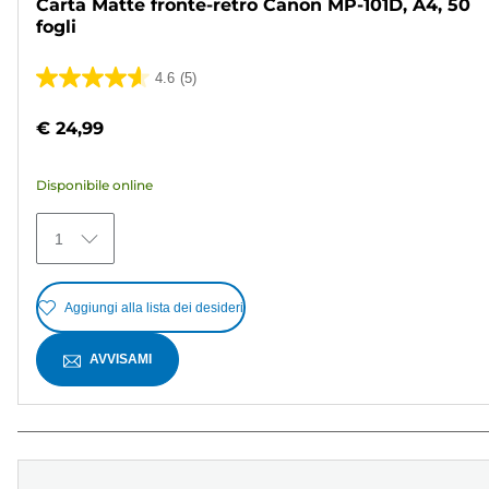
Carta Matte fronte-retro Canon MP-101D, A4, 50
fogli
4.6
(5)
4.6
su
€ 24,99
5
stelle.
Disponibile online
5
recensioni
1
Aggiungi alla lista dei desideri
AVVISAMI