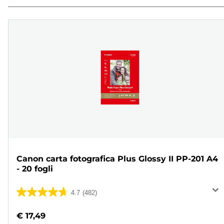
Canon carta fotografica Plus Glossy II PP-201 A4
- 20 fogli
4.7
(482)
4.7
su
€ 17,49
5