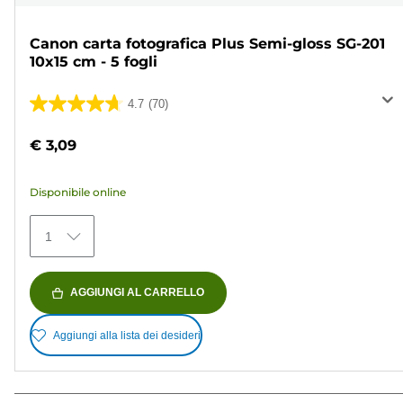
Canon carta fotografica Plus Semi-gloss SG-201
10x15 cm - 5 fogli
4.7
(70)
4.7
su
€ 3,09
5
stelle.
Disponibile online
70
recensioni
1
AGGIUNGI AL CARRELLO
Aggiungi alla lista dei desideri