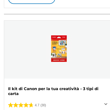
Il kit di Canon per la tua creatività - 3 tipi di
carta
4.7
(30)
4.7