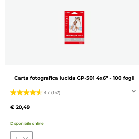
Carta fotografica lucida GP-501 4x6" - 100 fogli
4.7
(152)
4.7
su
€ 20,49
5
stelle.
Disponibile online
152
recensioni
1