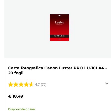
Carta fotografica Canon Luster PRO LU-101 A4 -
20 fogli
4.7
(79)
4.7
su
€ 18,49
5
stelle.
Disponibile online