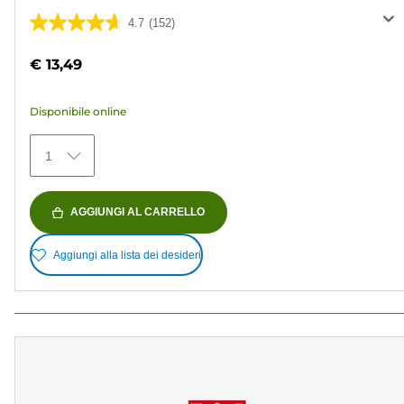
4.7
(152)
4.7
su
€ 13,49
5
stelle.
Disponibile online
152
recensioni
1
AGGIUNGI AL CARRELLO
Aggiungi alla lista dei desideri