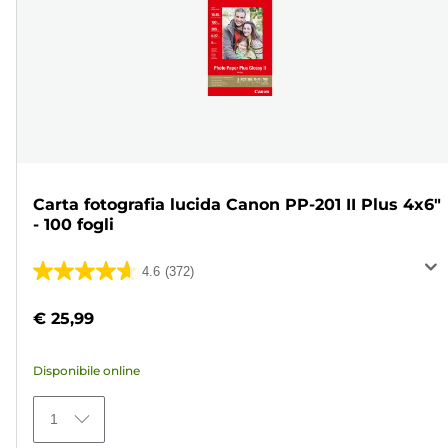
Carta fotografia lucida Canon PP-201 II Plus 4x6"
- 100 fogli
4.6
(372)
4.6
su
€ 25,99
5
stelle.
Disponibile online
372
recensioni
1