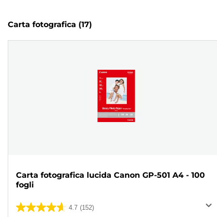
Carta fotografica
(17)
Carta fotografica lucida Canon GP-501 A4 - 100
fogli
4.7
(152)
4.7