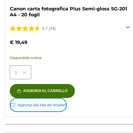
Canon carta fotografica Plus Semi-gloss SG-201
A4 - 20 fogli
4.7
(74)
4.7
su
€ 19,49
5
stelle.
Disponibile online
74
recensioni
1
AGGIUNGI AL CARRELLO
Aggiungi alla lista dei desideri