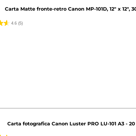
Carta Matte fronte-retro Canon MP-101D, 12" x 12", 30
4.6
(5)
ni
Carta fotografica Canon Luster PRO LU-101 A3 - 20 