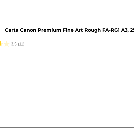
Carta Canon Premium Fine Art Rough FA-RG1 A3, 25
3.5
(11)
ni