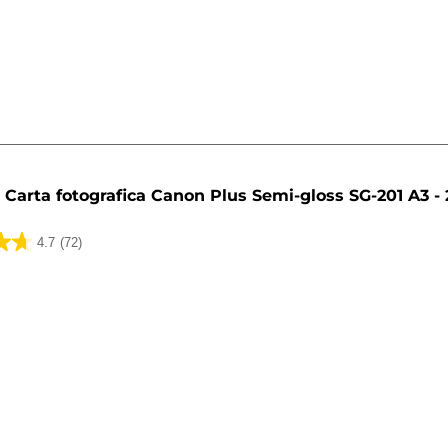
ni
Carta fotografica Canon Plus Semi-gloss SG-201 A3 - 
4.7
(72)
ni