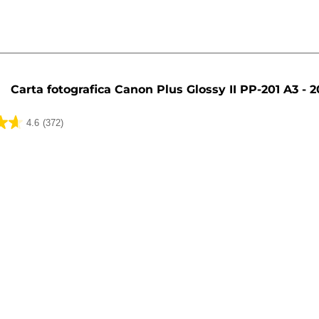
Carta fotografica Canon Plus Glossy II PP-201 A3 - 20
4.6
(372)
ni