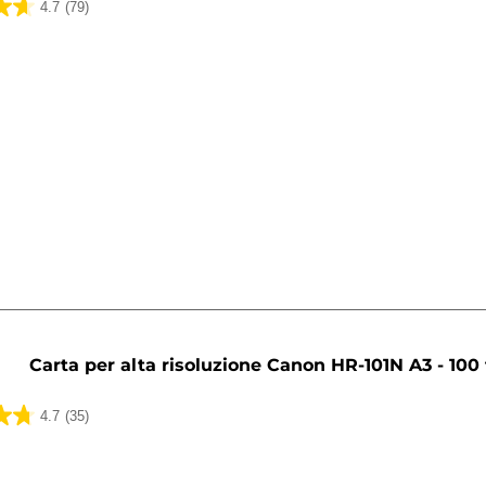
4.7
(79)
ni
Carta per alta risoluzione Canon HR-101N A3 - 100 
4.7
(35)