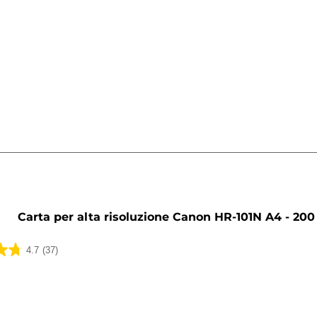
ni
a
Carta per alta risoluzione Canon HR-101N A4 - 200 
4.7
(37)