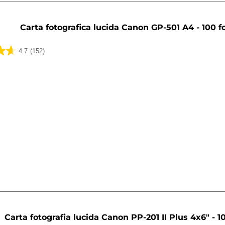
Carta fotografica lucida Canon GP-501 A4 - 100 fo
4.7
(152)
ni
Carta fotografia lucida Canon PP-201 II Plus 4x6" - 10