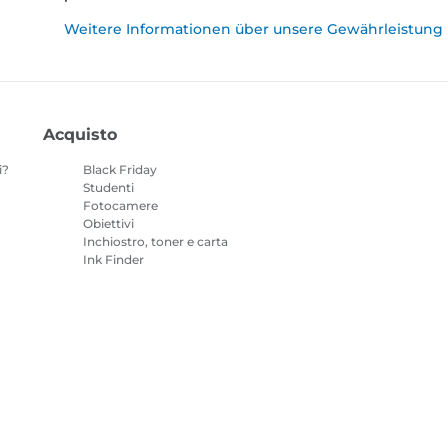
Weitere Informationen über unsere Gewährleistung
Acquisto
i?
Black Friday
Studenti
Fotocamere
Obiettivi
Inchiostro, toner e carta
Ink Finder
Stampanti
o
Videocamere
Accessori e
merchandising
I prodotti più venduti
mazioni sui cookie
Impostazioni dei cookie