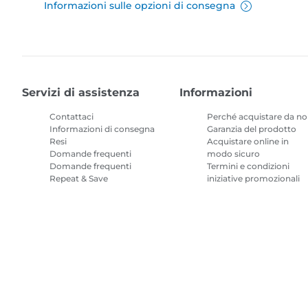
Informazioni sulle opzioni di consegna
Servizi di assistenza
Informazioni
Contattaci
Perché acquistare da no
Informazioni di consegna
Garanzia del prodotto
Resi
Acquistare online in
Domande frequenti
modo sicuro
Domande frequenti
Termini e condizioni
Repeat & Save
iniziative promozionali
Termini e condizioni
Abbonamento inchiostr
per stampanti
Mappa del sito
Condizioni di vendita
Politica Sulla Riservatezza
Infor