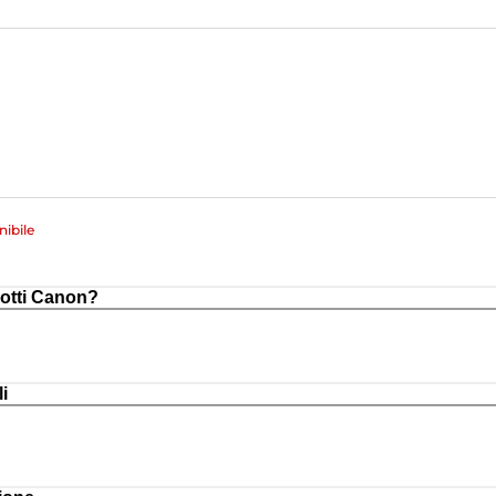
ibile
otti Canon?
i