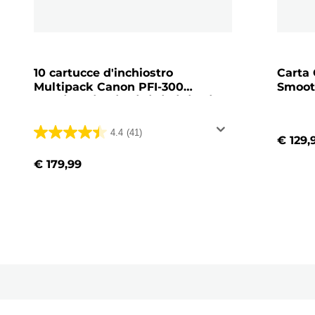
10 cartucce d'inchiostro
Carta
Multipack Canon PFI-300
Smoot
MBK/PBK/CO/GY/R/C/M/Y/PC/PM
4.4
(41)
€ 129,
4.4
su
€ 179,99
5
stelle.
41
recensioni