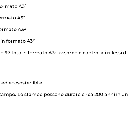
 formato A3²
formato A3²
 formato A3²
 in formato A3²
7 foto in formato A3², assorbe e controlla i riflessi di 
to ed ecosostenibile
 stampe. Le stampe possono durare circa 200 anni in un