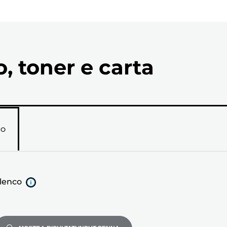
o, toner e carta
RO
elenco