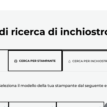
i ricerca di inchiostr
Seleziona
CERCA PER STAMPANTE
CERCA PER INCHIOST
il
modello
Seleziona il modello della tua stampante dal seguente 
della
tua