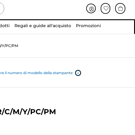
dotti
Regali e guide all'acquisto
Promozioni
M/Y/PC/PM
e il numero di modello della stampante
/R/C/M/Y/PC/PM