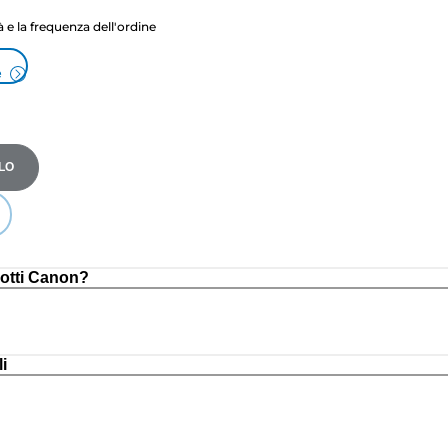
tà e la frequenza dell'ordine
e
LO
otti Canon?
i