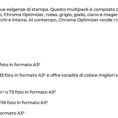
e tue esigenze di stampa. Questo multipack è composto d
o, Chroma Optimizer, rosso, grigio, giallo, ciano e mage
icchi e intensi. Al contempo, Chroma Optimizer rende i n
foto in formato A3²
 foto in formato A3² e offre tonalità di colore migliori 
m¹ o 73 foto in formato A3²
116 foto in formato A3²
 formato A3²