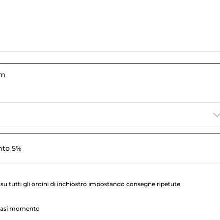
um
nto 5%
su tutti gli ordini di inchiostro impostando consegne ripetute
lsiasi momento