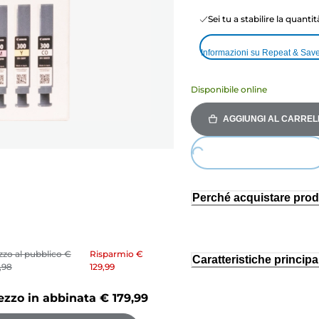
Sei tu a stabilire la quanti
Informazioni su Repeat & Sav
Disponibile online
AGGIUNGI AL CARREL
Loading...
Perché acquistare prod
zzo al pubblico
€
Risparmio
€
Caratteristiche principal
,98
129,99
ezzo in abbinata
€ 179,99