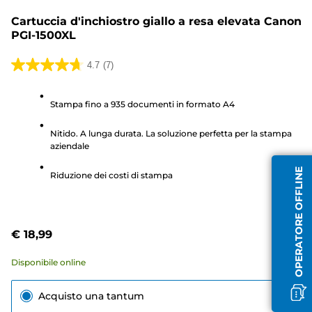
Cartuccia d'inchiostro giallo a resa elevata Canon
PGI-1500XL
4.7
(7)
4.7
su
Stampa fino a 935 documenti in formato A4
5
stelle.
Nitido. A lunga durata. La soluzione perfetta per la stampa
7
aziendale
recensioni
OPERATORE OFFLINE
Riduzione dei costi di stampa
€ 18,99
Disponibile online
Acquisto una tantum