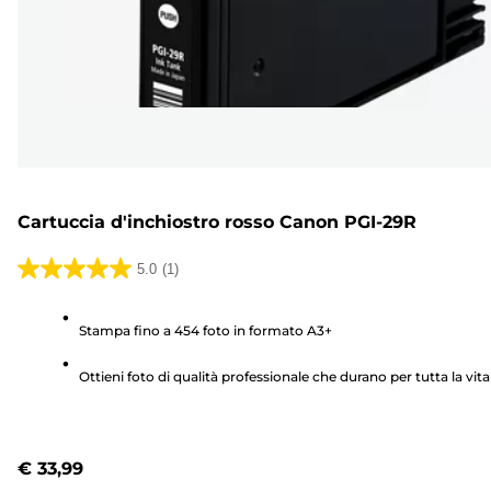
Cartuccia d'inchiostro rosso Canon PGI-29R
5.0
(1)
5.0
su
Stampa fino a 454 foto in formato A3+
5
stelle.
Ottieni foto di qualità professionale che durano per tutta la vita
1
recensione
€ 33,99