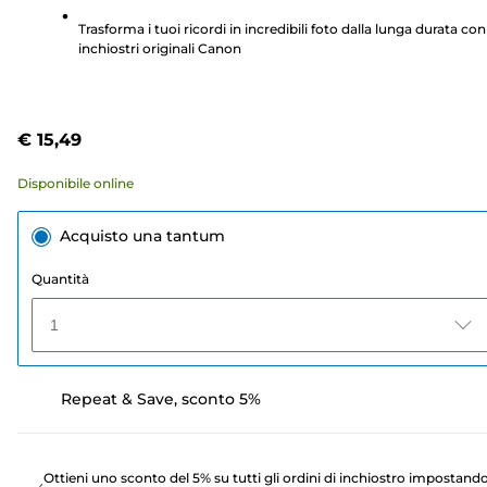
stelle.
Trasforma i tuoi ricordi in incredibili foto dalla lunga durata con 
205
inchiostri originali Canon
recensioni
€ 15,49
Disponibile online
Acquisto una tantum
Quantità
1
Repeat & Save, sconto 5%
Ottieni uno sconto del 5% su tutti gli ordini di inchiostro impostand