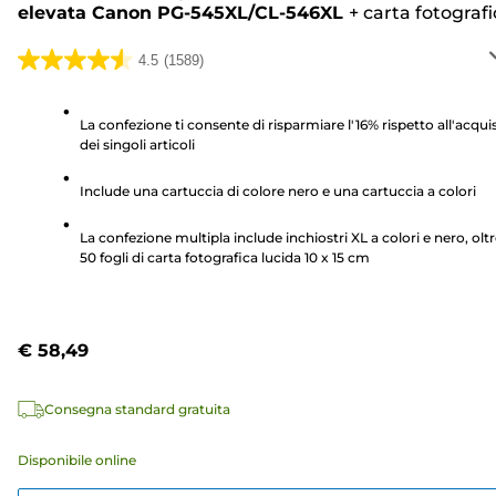
elevata Canon PG-545XL/CL-546XL
+
carta fotografi
4.5
(1589)
4.5
su
5
La confezione ti consente di risparmiare l'16% rispetto all'acqui
dei singoli articoli
stelle.
1589
Include una cartuccia di colore nero e una cartuccia a colori
recensioni
La confezione multipla include inchiostri XL a colori e nero, oltr
50 fogli di carta fotografica lucida 10 x 15 cm
€ 58,49
Consegna standard gratuita
Disponibile online