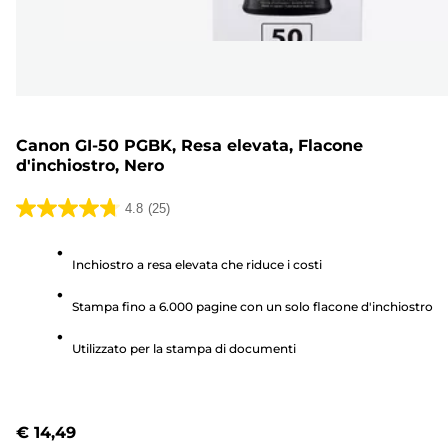
Canon GI-50 PGBK, Resa elevata, Flacone
d'inchiostro, Nero
4.8
(25)
4.8
su
Inchiostro a resa elevata che riduce i costi
5
stelle.
Stampa fino a 6.000 pagine con un solo flacone d'inchiostro
25
recensioni
Utilizzato per la stampa di documenti
€ 14,49