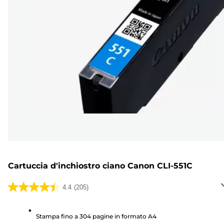
Cartuccia d'inchiostro ciano Canon CLI-551C
4.4
(205)
4.4
su
5
Stampa fino a 304 pagine in formato A4