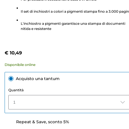
5
stelle.
Il set di inchiostri a colori a pigmenti stampa fino a 3.000 pagi
8
recensioni
L'inchiostro a pigmenti garantisce una stampa di documenti
nitida e resistente
€ 10,49
Disponibile online
Acquisto una tantum
Quantità
1
Repeat & Save, sconto 5%