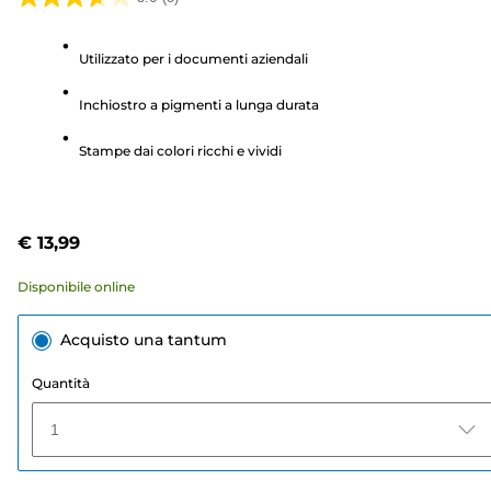
3.6
su
Utilizzato per i documenti aziendali
5
stelle.
Inchiostro a pigmenti a lunga durata
8
recensioni
Stampe dai colori ricchi e vividi
€ 13,99
Disponibile online
Acquisto una tantum
Quantità
1