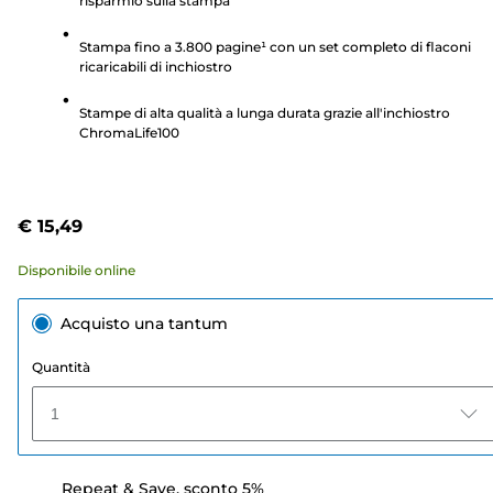
risparmio sulla stampa
stelle.
3
Stampa fino a 3.800 pagine¹ con un set completo di flaconi
recensioni
ricaricabili di inchiostro
Stampe di alta qualità a lunga durata grazie all'inchiostro
ChromaLife100
€ 15,49
Disponibile online
Acquisto una tantum
Quantità
1
Repeat & Save, sconto 5%