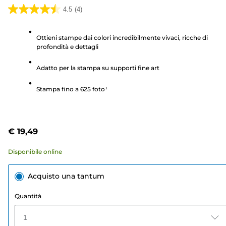
4.5
(4)
4.5
su
Ottieni stampe dai colori incredibilmente vivaci, ricche di
5
profondità e dettagli
stelle.
4
Adatto per la stampa su supporti fine art
recensioni
Stampa fino a 625 foto¹
€ 19,49
Disponibile online
Acquisto una tantum
Quantità
1