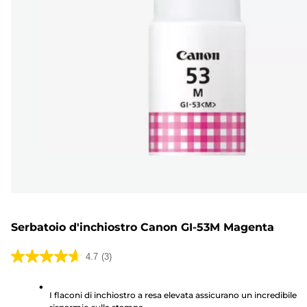
Serbatoio d'inchiostro Canon GI-53M Magenta
4.7
(3)
4.7
su
I flaconi di inchiostro a resa elevata assicurano un incredibile
5