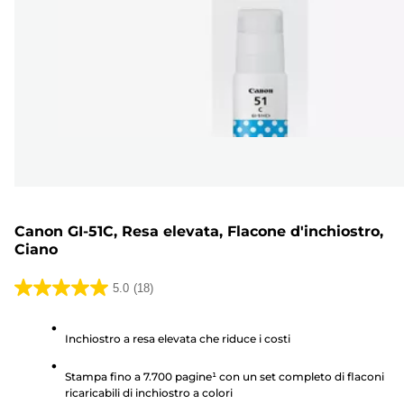
Canon GI-51C, Resa elevata, Flacone d'inchiostro,
Ciano
5.0
(18)
5.0
su
Inchiostro a resa elevata che riduce i costi
5
stelle.
Stampa fino a 7.700 pagine¹ con un set completo di flaconi
18
ricaricabili di inchiostro a colori