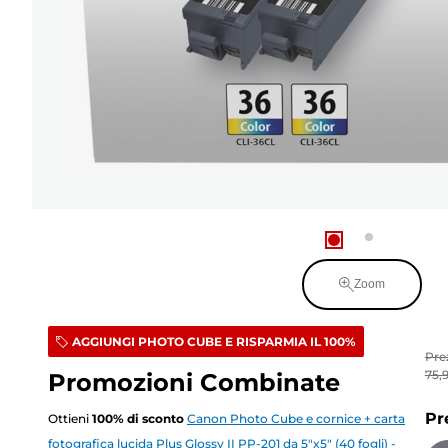
Zoom
AGGIUNGI PHOTO CUBE E RISPARMIA IL 100%
Pre
75,
Promozioni Combinate
Pr
Ottieni
100
%
di sconto
Canon Photo Cube e cornice + carta
fotografica lucida Plus Glossy II PP-201 da 5"x5" (40 fogli) -