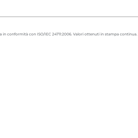
p
p
a
a
n
n
t
t
 in conformità con ISO/IEC 24711:2006. Valori ottenuti in stampa continua.
e
e