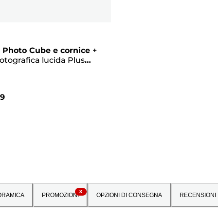
 Photo Cube e cornice
+
fotografica lucida Plus
II PP-201 da 5"x5" (40 fogli) -
tto creativo, rosa
99
3
ORAMICA
PROMOZIONI
OPZIONI DI CONSEGNA
RECENSIONI