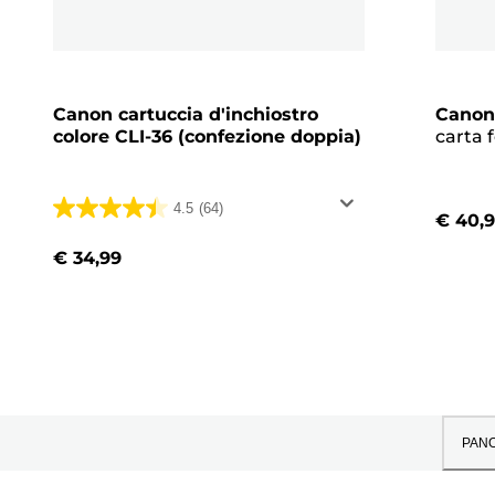
Canon cartuccia d'inchiostro
Canon
colore CLI-36 (confezione doppia)
carta 
Glossy 
Pacche
4.5
(64)
€ 40,
4.5
su
€ 34,99
5
stelle.
64
recensioni
PAN