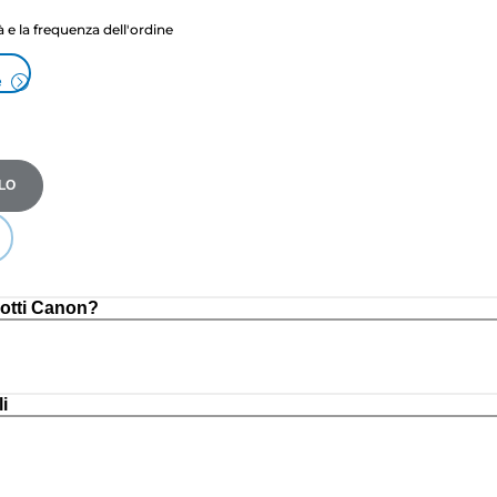
tà e la frequenza dell'ordine
e
LO
otti Canon?
i