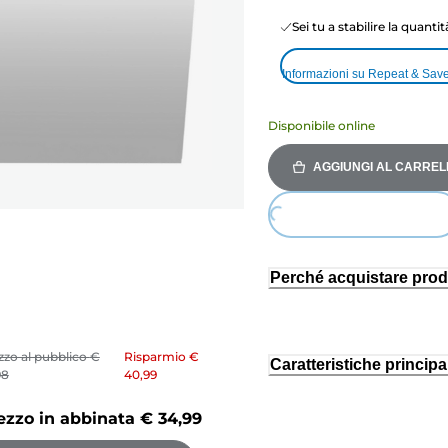
Sei tu a stabilire la quanti
Informazioni su Repeat & Sav
Disponibile online
AGGIUNGI AL CARREL
Loading...
Perché acquistare prod
zzo al pubblico
€
Risparmio
€
Caratteristiche principal
98
40,99
ezzo in abbinata
€ 34,99