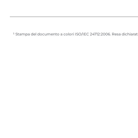
p
a
n
t
¹ Stampa del documento a colori ISO/IEC 24712:2006. Resa dichiarata
e