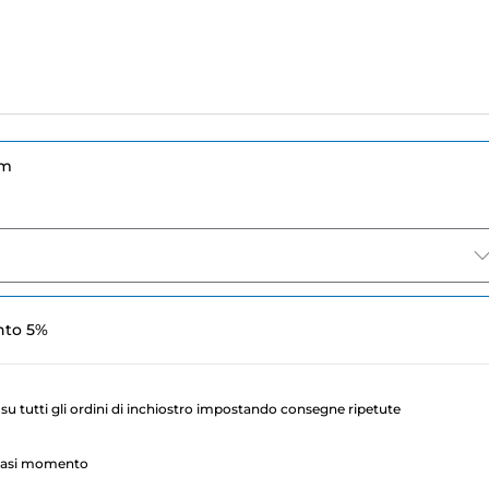
um
nto 5%
su tutti gli ordini di inchiostro impostando consegne ripetute
lsiasi momento