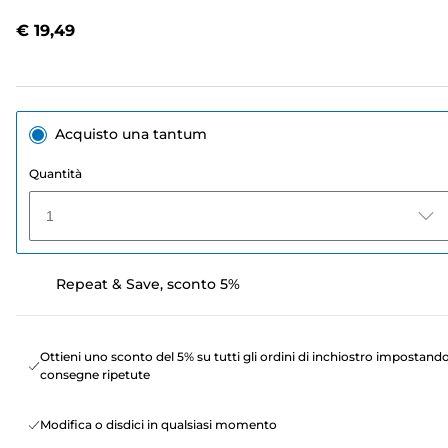
recensioni.
Stesso
€ 19,49
link
alla
pagina.
Acquisto una tantum
Quantità
1
Repeat & Save, sconto 5%
Ottieni uno sconto del 5% su tutti gli ordini di inchiostro impostand
consegne ripetute
Modifica o disdici in qualsiasi momento