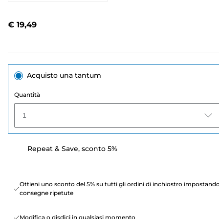
3
recensioni.
Stesso
€ 19,49
link
alla
pagina.
Acquisto una tantum
Quantità
1
Repeat & Save, sconto 5%
Ottieni uno sconto del 5% su tutti gli ordini di inchiostro impostand
consegne ripetute
Modifica o disdici in qualsiasi momento