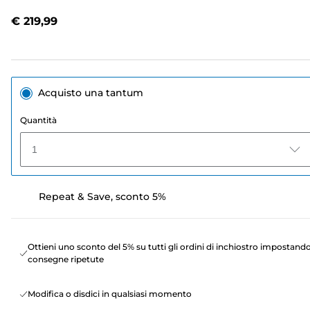
recensioni.
Stesso
€ 219,99
link
alla
pagina.
Acquisto una tantum
Quantità
1
Repeat & Save, sconto 5%
Ottieni uno sconto del 5% su tutti gli ordini di inchiostro impostand
consegne ripetute
Modifica o disdici in qualsiasi momento