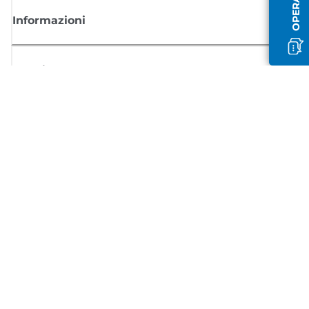
Informazioni
Acquisto
Registrati per ricevere le news di Canon
Ricevi aggiornamenti regolari via mail su nuovi prodotti, consigli utili e
offerte
REGISTRATI ORA
Condizioni di vendita
Politica Sulla Riservatezza
Informazioni sui cookie
Impostazioni dei cookie