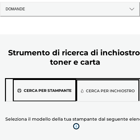
DOMANDE
Strumento di ricerca di inchiostro
toner e carta
Seleziona
CERCA PER STAMPANTE
CERCA PER INCHIOSTRO
il
modello
della
Seleziona il modello della tua stampante dal seguente ele
tua
stampante
dal