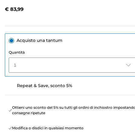
recensioni.
Stesso
€ 83,99
link
alla
pagina.
Acquisto una tantum
Quantità
1
Repeat & Save, sconto 5%
Ottieni uno sconto del 5% su tutti gli ordini di inchiostro impostand
consegne ripetute
Modifica o disdici in qualsiasi momento