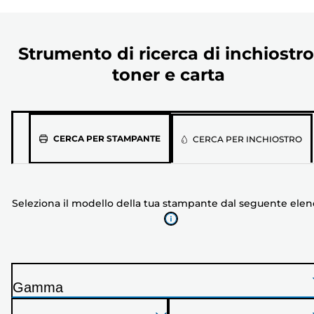
Strumento di ricerca di inchiostro
toner e carta
Seleziona
CERCA PER STAMPANTE
CERCA PER INCHIOSTRO
il
modello
della
Seleziona il modello della tua stampante dal seguente ele
tua
stampante
dal
seguente
elenco
Gamma
S