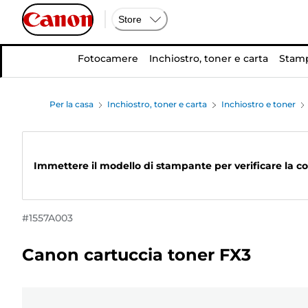
Store
Fotocamere
Inchiostro, toner e carta
Stamp
Per la casa
Inchiostro, toner e carta
Inchiostro e toner
Immettere il modello di stampante per verificare la co
#
1557A003
Canon cartuccia toner FX3