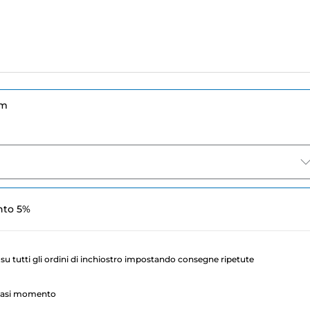
um
nto 5%
su tutti gli ordini di inchiostro impostando consegne ripetute
lsiasi momento