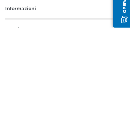
Informazioni
Acquisto
Registrati per ricevere le news di Canon
Ricevi aggiornamenti regolari via mail su nuovi prodotti, consigli utili e
offerte
REGISTRATI ORA
Condizioni di vendita
Politica Sulla Riservatezza
Informazioni sui cookie
Impostazioni dei cookie