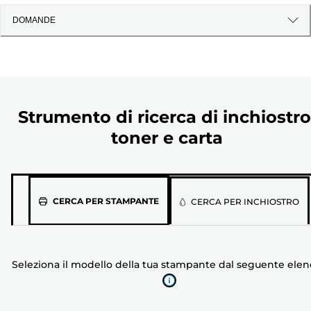
DOMANDE
Strumento di ricerca di inchiostro
toner e carta
Seleziona
CERCA PER STAMPANTE
CERCA PER INCHIOSTRO
il
modello
della
Seleziona il modello della tua stampante dal seguente ele
tua
stampante
dal