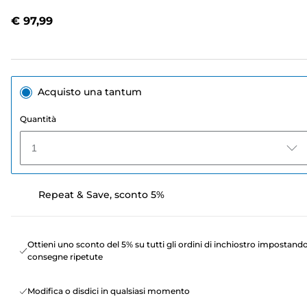
recensione.
Stesso
€ 97,99
link
alla
pagina.
Acquisto una tantum
Quantità
1
Repeat & Save, sconto 5%
Ottieni uno sconto del 5% su tutti gli ordini di inchiostro impostand
consegne ripetute
Modifica o disdici in qualsiasi momento