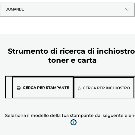
DOMANDE
Strumento di ricerca di inchiostro
toner e carta
Seleziona
CERCA PER STAMPANTE
CERCA PER INCHIOSTRO
il
modello
della
Seleziona il modello della tua stampante dal seguente ele
tua
stampante
dal