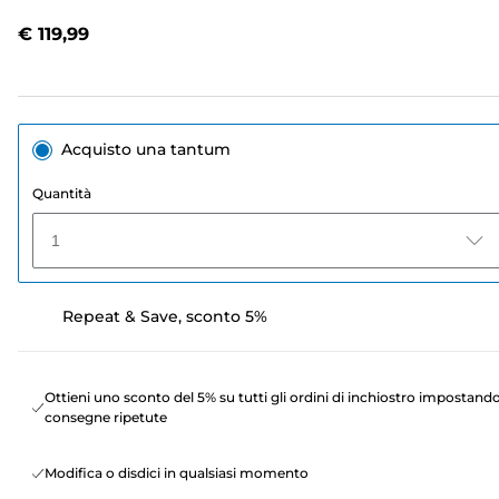
recensioni.
Stesso
€ 119,99
link
alla
pagina.
Acquisto una tantum
Quantità
1
Repeat & Save, sconto 5%
Ottieni uno sconto del 5% su tutti gli ordini di inchiostro impostand
consegne ripetute
Modifica o disdici in qualsiasi momento