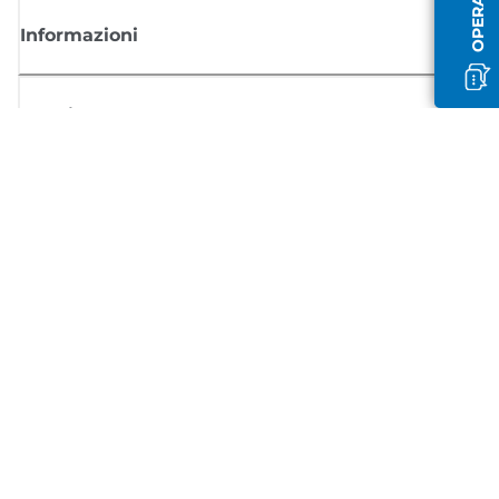
Informazioni
Acquisto
Registrati per ricevere le news di Canon
Ricevi aggiornamenti regolari via mail su nuovi prodotti, consigli utili e
offerte
REGISTRATI ORA
Condizioni di vendita
Politica Sulla Riservatezza
Informazioni sui cookie
Impostazioni dei cookie