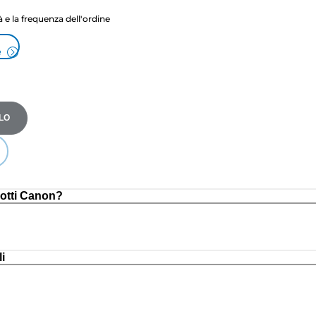
tà e la frequenza dell'ordine
e
LO
otti Canon?
i