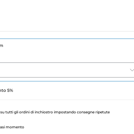
um
nto 5%
su tutti gli ordini di inchiostro impostando consegne ripetute
lsiasi momento