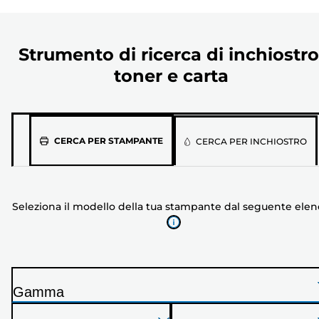
Strumento di ricerca di inchiostro
toner e carta
Seleziona
CERCA PER STAMPANTE
CERCA PER INCHIOSTRO
il
modello
della
Seleziona il modello della tua stampante dal seguente ele
tua
stampante
dal
seguente
elenco
Gamma
S