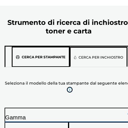
Strumento di ricerca di inchiostro
toner e carta
Seleziona
CERCA PER STAMPANTE
CERCA PER INCHIOSTRO
il
modello
della
Seleziona il modello della tua stampante dal seguente ele
tua
stampante
dal
seguente
elenco
Gamma
S