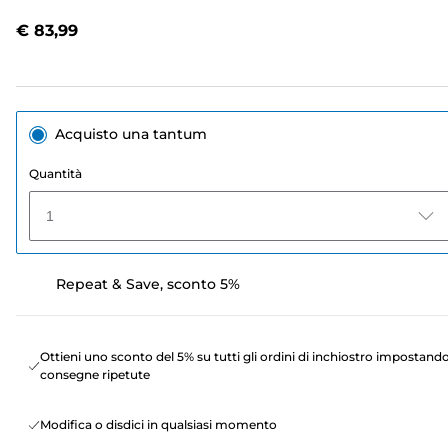
recensioni.
Stesso
€ 83,99
link
alla
pagina.
Acquisto una tantum
Quantità
1
Repeat & Save, sconto 5%
Ottieni uno sconto del 5% su tutti gli ordini di inchiostro impostand
consegne ripetute
Modifica o disdici in qualsiasi momento